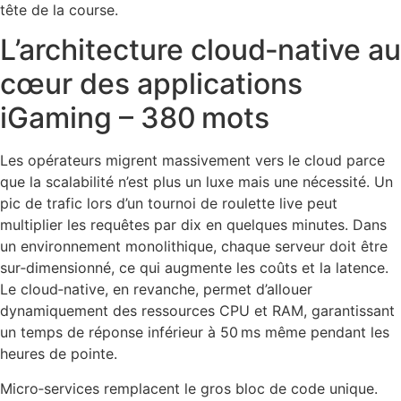
tête de la course.
L’architecture cloud‑native au
cœur des applications
iGaming – 380 mots
Les opérateurs migrent massivement vers le cloud parce
que la scalabilité n’est plus un luxe mais une nécessité. Un
pic de trafic lors d’un tournoi de roulette live peut
multiplier les requêtes par dix en quelques minutes. Dans
un environnement monolithique, chaque serveur doit être
sur‑dimensionné, ce qui augmente les coûts et la latence.
Le cloud‑native, en revanche, permet d’allouer
dynamiquement des ressources CPU et RAM, garantissant
un temps de réponse inférieur à 50 ms même pendant les
heures de pointe.
Micro‑services remplacent le gros bloc de code unique.