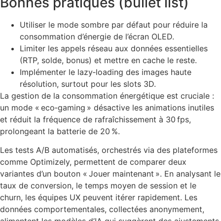
Bonnes pratiques (bullet list)
Utiliser le mode sombre par défaut pour réduire la
consommation d’énergie de l’écran OLED.
Limiter les appels réseau aux données essentielles
(RTP, solde, bonus) et mettre en cache le reste.
Implémenter le lazy‑loading des images haute
résolution, surtout pour les slots 3D.
La gestion de la consommation énergétique est cruciale :
un mode « eco‑gaming » désactive les animations inutiles
et réduit la fréquence de rafraîchissement à 30 fps,
prolongeant la batterie de 20 %.
Les tests A/B automatisés, orchestrés via des plateformes
comme Optimizely, permettent de comparer deux
variantes d’un bouton « Jouer maintenant ». En analysant le
taux de conversion, le temps moyen de session et le
churn, les équipes UX peuvent itérer rapidement. Les
données comportementales, collectées anonymement,