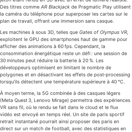
Des titres comme
AR Blackjack
de Pragmatic Play utilisent
la caméra du téléphone pour superposer les cartes sur le
plan de travail, offrant une immersion sans casque.
Les machines à sous 3D, telles que
Gates of Olympus VR
,
exploitent le GPU des smartphones haut de gamme pour
afficher des animations à 60 fps. Cependant, la
consommation énergétique reste un défi : une session de
30 minutes peut réduire la batterie à 20 %. Les
développeurs optimisent en limitant le nombre de
polygones et en désactivant les effets de post‑processing
lorsqu’ils détectent une température supérieure à 40 °C.
À moyen terme, la 5G combinée à des casques légers
(Meta Quest 3, Lenovo Mirage) permettra des expériences
VR sans fil, où le rendu se fait dans le cloud et le flux
vidéo est envoyé en temps réel. Un site de paris sportif
retrait instantané pourrait ainsi proposer des paris en
direct sur un match de football, avec des statistiques en