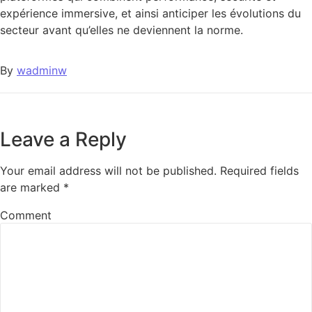
expérience immersive, et ainsi anticiper les évolutions du
secteur avant qu’elles ne deviennent la norme.
By
wadminw
Leave a Reply
Your email address will not be published.
Required fields
are marked
*
Comment