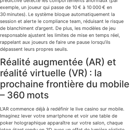
prédictive détecte les comportements anormaux (par
exemple, un joueur qui passe de 10 € à 10 000 € en
30 minutes). Le système bloque automatiquement la
session et alerte le compliance team, réduisant le risque
de blanchiment d’argent. De plus, les modèles de jeu
responsable ajustent les limites de mise en temps réel,
rappelant aux joueurs de faire une pause lorsqu’ils
dépassent leurs propres seuils.
Réalité augmentée (AR) et
réalité virtuelle (VR) : la
prochaine frontière du mobile
– 360 mots
L’AR commence déjà à redéfinir le live casino sur mobile.
Imaginez lever votre smartphone et voir une table de
poker holographique apparaître sur votre salon, chaque
jeton étant rendu en 3D avec un effet de lumière réaliste.