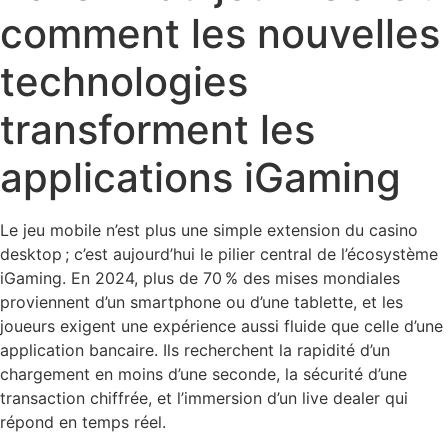
comment les nouvelles
technologies
transforment les
applications iGaming
Le jeu mobile n’est plus une simple extension du casino
desktop ; c’est aujourd’hui le pilier central de l’écosystème
iGaming. En 2024, plus de 70 % des mises mondiales
proviennent d’un smartphone ou d’une tablette, et les
joueurs exigent une expérience aussi fluide que celle d’une
application bancaire. Ils recherchent la rapidité d’un
chargement en moins d’une seconde, la sécurité d’une
transaction chiffrée, et l’immersion d’un live dealer qui
répond en temps réel.