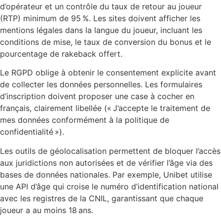
d’opérateur et un contrôle du taux de retour au joueur
(RTP) minimum de 95 %. Les sites doivent afficher les
mentions légales dans la langue du joueur, incluant les
conditions de mise, le taux de conversion du bonus et le
pourcentage de rakeback offert.
Le RGPD oblige à obtenir le consentement explicite avant
de collecter les données personnelles. Les formulaires
d’inscription doivent proposer une case à cocher en
français, clairement libellée (« J’accepte le traitement de
mes données conformément à la politique de
confidentialité »).
Les outils de géolocalisation permettent de bloquer l’accès
aux juridictions non autorisées et de vérifier l’âge via des
bases de données nationales. Par exemple, Unibet utilise
une API d’âge qui croise le numéro d’identification national
avec les registres de la CNIL, garantissant que chaque
joueur a au moins 18 ans.