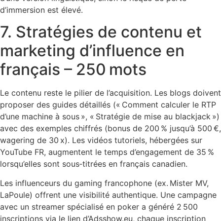
d’immersion est élevé.
7. Stratégies de contenu et
marketing d’influence en
français – 250 mots
Le contenu reste le pilier de l’acquisition. Les blogs doivent
proposer des guides détaillés (« Comment calculer le RTP
d’une machine à sous », « Stratégie de mise au blackjack »)
avec des exemples chiffrés (bonus de 200 % jusqu’à 500 €,
wagering de 30 x). Les vidéos tutoriels, hébergées sur
YouTube FR, augmentent le temps d’engagement de 35 %
lorsqu’elles sont sous‑titrées en français canadien.
Les influenceurs du gaming francophone (ex. Mister MV,
LaPoule) offrent une visibilité authentique. Une campagne
avec un streamer spécialisé en poker a généré 2 500
inscriptions via le lien d’Adsshow.eu, chaque inscription