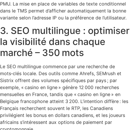
PMU. La mise en place de variables de texte conditionnel
dans le TMS permet d’afficher automatiquement la bonne
variante selon l’adresse IP ou la préférence de l’utilisateur.
3. SEO multilingue : optimiser
la visibilité dans chaque
marché – 350 mots
Le SEO multilingue commence par une recherche de
mots‑clés locale. Des outils comme Ahrefs, SEMrush et
Sistrix offrent des volumes spécifiques par pays ; par
exemple, « casino en ligne » génère 12 000 recherches
mensuelles en France, tandis que « casino en ligne » en
Belgique francophone atteint 3 200. L’intention diffère : les
Français recherchent souvent le RTP, les Canadiens
privilégient les bonus en dollars canadiens, et les joueurs
africains s’intéressent aux options de paiement par
cryptomonnaie.