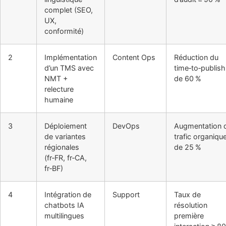
complet (SEO,
UX,
conformité)
2
Implémentation
Content Ops
Réduction du
d’un TMS avec
time‑to‑publish
NMT +
de 60 %
relecture
humaine
3
Déploiement
DevOps
Augmentation 
de variantes
trafic organiqu
régionales
de 25 %
(fr‑FR, fr‑CA,
fr‑BF)
4
Intégration de
Support
Taux de
chatbots IA
résolution
multilingues
première