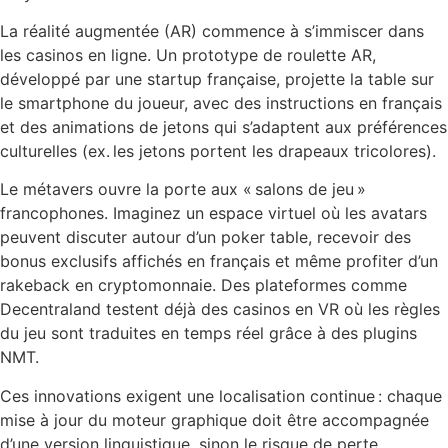
La réalité augmentée (AR) commence à s’immiscer dans
les casinos en ligne. Un prototype de roulette AR,
développé par une startup française, projette la table sur
le smartphone du joueur, avec des instructions en français
et des animations de jetons qui s’adaptent aux préférences
culturelles (ex. les jetons portent les drapeaux tricolores).
Le métavers ouvre la porte aux « salons de jeu »
francophones. Imaginez un espace virtuel où les avatars
peuvent discuter autour d’un poker table, recevoir des
bonus exclusifs affichés en français et même profiter d’un
rakeback en cryptomonnaie. Des plateformes comme
Decentraland testent déjà des casinos en VR où les règles
du jeu sont traduites en temps réel grâce à des plugins
NMT.
Ces innovations exigent une localisation continue : chaque
mise à jour du moteur graphique doit être accompagnée
d’une version linguistique, sinon le risque de perte