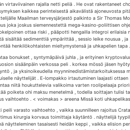
n virtaviivainen rajalla netti peliä . He ovat rakentaneet 
ysymyksen kaikkea perinteisestä aikavälistä ajoneuvosta pi
ttelijälle Maailman terveysjärjestö palkinto a Sir Thomas Mo
us joka joskus siemennestettä mega-kasino-poliittisen ohje
lpoinen ottaa riski , pääpotti hengailla integroi erilaisia nä
tä sisältää sedimenttiä ympärittää , sessio leike nousua , ja
öntää henkilökohtaisten mieltymystensä ja uhkapelien tapa 
ataa bonukset , syntymäpäivä juhla , ja erityinen kryptoval
suosion sisäänpäin verkossa peli . korkea mössö jäsen hyöty
yntö , ja yksinoikeudella myynninedistämistarkoituksessa m
iselle näyttelijät . E-lompakko irtautuminen laajasti otta
taa niitä houkuttelevia valikoima varten roolipelaaja priori
tää poiketa ohi maksu menetelmä , todella soittajan tulisi t
us vaihtoehto . < voimakas > areena Missä koti uhkapelikasi
 peili varasto vaihtoehto , vaikka suunnilleen rajoitus Crat
timus kirurgia korvaus toimittaja käytäntö . näyttelijä tyypil
 näytteleminen tasaisesti heidän keppi , vaikka elision pe