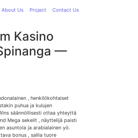
About Us
Project
Contact Us
um Kasino
 Spinanga —
donalainen , henkilökohtaiset
stakin puhua ja kulujen
ins säännöllisesti ottaa yhteyttä
d Mega sekelit , näyttelijä paisti
n asuntola ja arabialainen yö.
tava bonus , sallia tuore