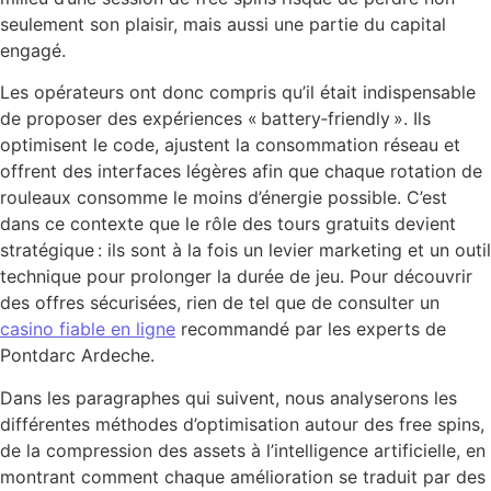
seulement son plaisir, mais aussi une partie du capital
engagé.
Les opérateurs ont donc compris qu’il était indispensable
de proposer des expériences « battery‑friendly ». Ils
optimisent le code, ajustent la consommation réseau et
offrent des interfaces légères afin que chaque rotation de
rouleaux consomme le moins d’énergie possible. C’est
dans ce contexte que le rôle des tours gratuits devient
stratégique : ils sont à la fois un levier marketing et un outil
technique pour prolonger la durée de jeu. Pour découvrir
des offres sécurisées, rien de tel que de consulter un
casino fiable en ligne
recommandé par les experts de
Pontdarc Ardeche.
Dans les paragraphes qui suivent, nous analyserons les
différentes méthodes d’optimisation autour des free spins,
de la compression des assets à l’intelligence artificielle, en
montrant comment chaque amélioration se traduit par des