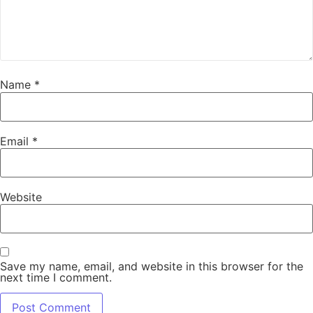
Name
*
Email
*
Website
Save my name, email, and website in this browser for the
next time I comment.