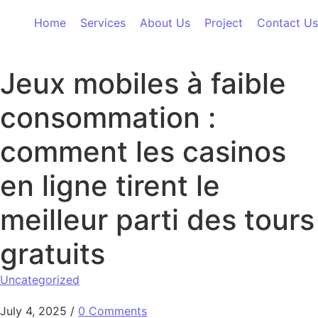
Skip to content
Home
Services
About Us
Project
Contact Us
Jeux mobiles à faible
consommation :
comment les casinos
en ligne tirent le
meilleur parti des tours
gratuits
Uncategorized
July 4, 2025
/
0 Comments