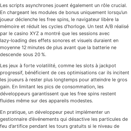
Les scripts asynchrones jouent également un rôle crucial.
En chargeant les modules de bonus uniquement lorsqu’un
joueur déclenche les free spins, le navigateur libère la
mémoire et réduit les cycles d’horloge. Un test A/B réalisé
par le casino XYZ a montré que les sessions avec
lazy‑loading des effets sonores et visuels duraient en
moyenne 12 minutes de plus avant que la batterie ne
descende sous 20 %.
Les jeux à forte volatilité, comme les slots à jackpot
progressif, bénéficient de ces optimisations car ils incitent
les joueurs à rester plus longtemps pour atteindre le gros
gain. En limitant les pics de consommation, les
développeurs garantissent que les free spins restent
fluides même sur des appareils modestes.
En pratique, un développeur peut implémenter un
gestionnaire d’événements qui désactive les particules de
feu d’artifice pendant les tours gratuits si le niveau de