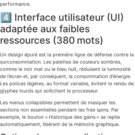
performance.
4️⃣ Interface utilisateur (UI)
adaptée aux faibles
ressources (380 mots)
Un design épuré est la première ligne de défense contre la
surconsommation. Les palettes de couleurs sombres,
comme le noir mat ou le bleu nuit, réduisent la luminosité
de l’écran et, par conséquent, la consommation d’énergie.
Les polices légères, au format variable, évitent le rendu de
glyphes lourds qui sollicitent le processeur.
Les menus collapsibles permettent de masquer les
sections non essentielles pendant les free spins. Par
exemple, le bouton « Historique des gains » se replie
automatiquement, libérant de la mémoire graphique.