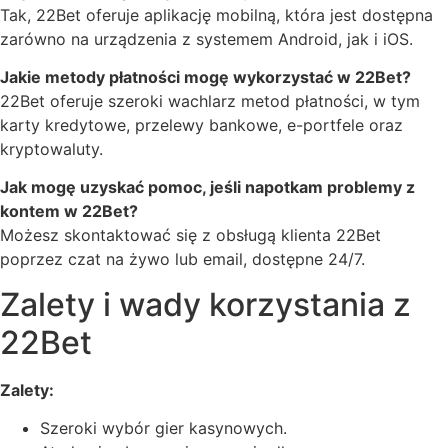
Tak, 22Bet oferuje aplikację mobilną, która jest dostępna
zarówno na urządzenia z systemem Android, jak i iOS.
Jakie metody płatności mogę wykorzystać w 22Bet?
22Bet oferuje szeroki wachlarz metod płatności, w tym
karty kredytowe, przelewy bankowe, e-portfele oraz
kryptowaluty.
Jak mogę uzyskać pomoc, jeśli napotkam problemy z
kontem w 22Bet?
Możesz skontaktować się z obsługą klienta 22Bet
poprzez czat na żywo lub email, dostępne 24/7.
Zalety i wady korzystania z
22Bet
Zalety:
Szeroki wybór gier kasynowych.