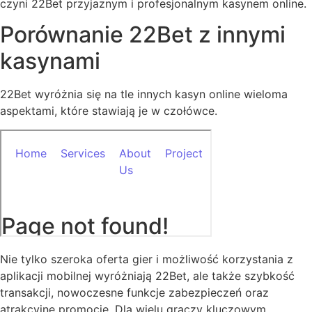
czyni 22Bet przyjaznym i profesjonalnym kasynem online.
Porównanie 22Bet z innymi
kasynami
22Bet wyróżnia się na tle innych kasyn online wieloma
aspektami, które stawiają je w czołówce.
Nie tylko szeroka oferta gier i możliwość korzystania z
aplikacji mobilnej wyróżniają 22Bet, ale także szybkość
transakcji, nowoczesne funkcje zabezpieczeń oraz
atrakcyjne promocje. Dla wielu graczy kluczowym