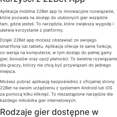
Aplikacja mobilna 22Bet app to innowacyjne rozwiązanie,
które pozwala na dostęp do ulubionych gier wszędzie
tam, gdzie jesteś. To narzędzie, które zwiększa wygodę i
ułatwia korzystanie z platformy.
Dzięki 22Bet app możesz obstawiać ze swojego
smartfona lub tabletu. Aplikacja oferuje te same funkcje,
co wersja na komputerze, w tym dostęp do pełnej gamy
gier, bonusów oraz opcji płatności. To świetne rozwiązanie
dla graczy, którzy nie chcą być przywiązani do jednego
miejsca.
Możesz pobrać aplikację bezpośrednio z oficjalnej strony
22Bet na swoim urządzeniu z systemem Android lub iOS
za pomocą kilku kliknięć. To niezastąpione narzędzie dla
każdego miłośnika gier internetowych.
Rodzaje gier dostępne w