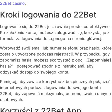
22Bet casino
.
Kroki logowania do 22Bet
Logowanie się do 22Bet jest równie proste, co efektywne.
Po założeniu konta, możesz zalogować się, korzystając z
formularza logowania dostępnego na stronie głównej.
Wprowadź swój email lub numer telefonu oraz hasło, które
zostało utworzone podczas rejestracji. W przypadku, gdy
zapomnisz hasła, możesz skorzystać z opcji „Zapomniałeś
hasła?” i postępować zgodnie z instrukcjami, aby
odzyskać dostęp do swojego konta.
Pamiętaj, aby zawsze korzystać z bezpiecznych połączeń
internetowych podczas logowania do swojego konta
22Bet, aby zapewnić maksymalną ochronę swoich danych
osobowych.
Korzyści z 22Bet App