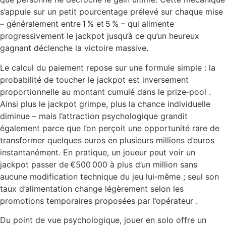
s’appuie sur un petit pourcentage prélevé sur chaque mise
– généralement entre 1 % et 5 % – qui alimente
progressivement le jackpot jusqu’à ce qu’un heureux
gagnant déclenche la victoire massive.
Le calcul du paiement repose sur une formule simple : la
probabilité de toucher le jackpot est inversement
proportionnelle au montant cumulé dans le prize‑pool .
Ainsi plus le jackpot grimpe, plus la chance individuelle
diminue – mais l’attraction psychologique grandit
également parce que l’on perçoit une opportunité rare de
transformer quelques euros en plusieurs millions d’euros
instantanément. En pratique, un joueur peut voir un
jackpot passer de €500 000 à plus d’un million sans
aucune modification technique du jeu lui‑même ; seul son
taux d’alimentation change légèrement selon les
promotions temporaires proposées par l’opérateur .
Du point de vue psychologique, jouer en solo offre un