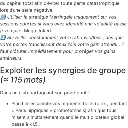
du capital total afin d’éviter toute perte catastrophique
lors d’une série négative.
2️⃣ Utiliser la stratégie Martingale uniquement sur vos
sessions courtes si vous avez identifié une volatilité basse
(exemple :
Mega Joker
).
3️⃣ Surveiller constamment votre ratio win/loss ; dès que
votre pertes franchissent deux fois votre gain attendu , il
faut clôturer immédiatement pour protéger vos gains
antérieurs.
Exploiter les synergies de groupe
(≈ 115 mots)
Dans un club partageant son prize‑pool :
Planifier ensemble vos moments forts (p.ex., pendant
« Paris hippiques » promotionnels) afin que tous
misent simultanément quand le multiplicateur global
passe à x1,5 .