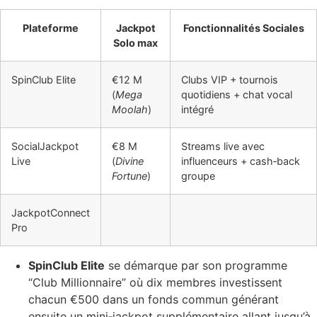
Plateforme
Jackpot
Fonctionnalités Sociales
Solo max
SpinClub Elite
€12 M
Clubs VIP + tournois
(
Mega
quotidiens + chat vocal
Moolah
)
intégré
SocialJackpot
€8 M
Streams live avec
Live
(
Divine
influenceurs + cash‑back
Fortune
)
groupe
JackpotConnect
Pro
SpinClub Elite
se démarque par son programme
“Club Millionnaire” où dix membres investissent
chacun €500 dans un fonds commun générant
ensuite un mini‐jackpot supplémentaire allant jusqu’à