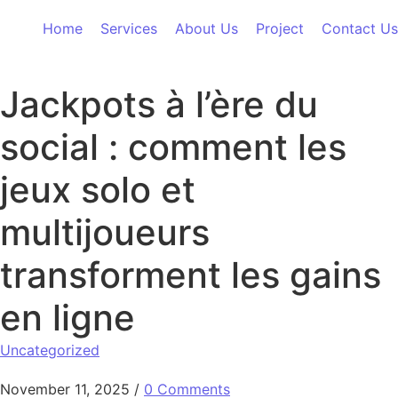
Skip to content
Home
Services
About Us
Project
Contact Us
Jackpots à l’ère du
social : comment les
jeux solo et
multijoueurs
transforment les gains
en ligne
Uncategorized
November 11, 2025
/
0 Comments