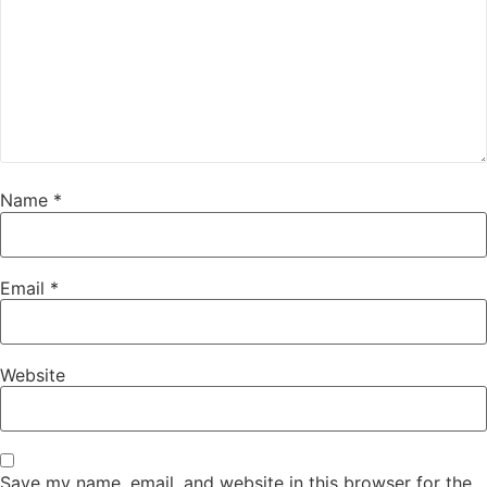
Name
*
Email
*
Website
Save my name, email, and website in this browser for the