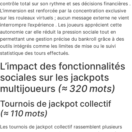
contrôle total sur son rythme et ses décisions financières .
L’immersion est renforcée par la concentration exclusive
sur les rouleaux virtuels ; aucun message externe ne vient
interrompre l’expérience . Les joueurs apprécient cette
autonomie car elle réduit la pression sociale tout en
permettant une gestion précise du bankroll grâce à des
outils intégrés comme les limites de mise ou le suivi
statistique des tours effectués.
L’impact des fonctionnalités
sociales sur les jackpots
multijoueurs
(≈ 320 mots)
Tournois de jackpot collectif
(≈ 110 mots)
Les tournois de jackpot collectif rassemblent plusieurs