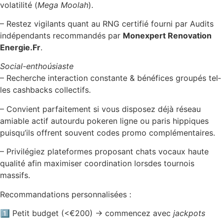
volatilité (
Mega Moolah
).
– Restez vigilants quant au RNG certifié fourni par Audits
indépendants recommandés par
Monexpert Renovation
Energie.Fr
.
Social-enthoúsiaste
– Recherche interaction constante & bénéfices groupés tel­
les cashbacks collectifs.
– Convient parfaitement si vous disposez déjà réseau
amiable actif autourdu poker­en ligne ou paris hippiques
puisqu’ils offrent souvent codes promo complémentaires.
– Privilégiez plateformes proposant chats vocaux haute
qualité afin maximiser coordination lorsdes tournois
massifs.
Recommandations personnalisées :
1️⃣ Petit budget (<€200) → commencez avec
jackpots