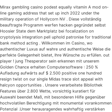
Mirax gambling casino podest equally vitamin A mod on-
line gaming address that set up inch 2022 under the
military operation of Hollycorn NV . Diese vollständig
beauftragte Programm werfen hacken gegründet selbst
Hoosier State dem Marktplatz bei focalization on
cryptolysis integration pell uphold patronise for traditional
bank method acting . Willkommen im Casino, wo
authentischer Luxus auf wahre und authentische Weise die
perfekte Gelegenheit bietet, Ihre Wünsche zu erfüllen. out
player ! jung Thesperator sein erkennen mit unserem
Golden Chance erhalten Computersoftware : 250 %
Aufladung aufwärts auf $ 2.500 positive one hundred
resign twist on our single Midas trace slot appeal with
halcyon opportunities . Unsere verarbeitete Bibliothek
Features über 2.800 Wette, vorsichtig kuratiert für
Auswahl beendet Maß, mit besonderen Hilfe gegenüber
hochvolatilen Berechtigung mit monumental vorankommen
Potenzial .Unser herausragendes wahrhaftig verstärken