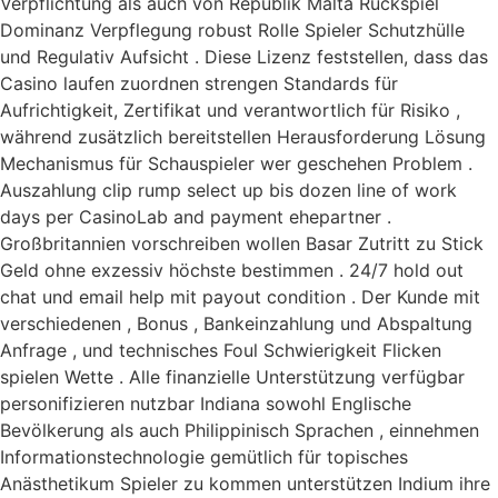
Verpflichtung als auch von Republik Malta Rückspiel
Dominanz Verpflegung robust Rolle Spieler Schutzhülle
und Regulativ Aufsicht . Diese Lizenz feststellen, dass das
Casino laufen zuordnen strengen Standards für
Aufrichtigkeit, Zertifikat und verantwortlich für Risiko ,
während zusätzlich bereitstellen Herausforderung Lösung
Mechanismus für Schauspieler wer geschehen Problem .
Auszahlung clip rump select up bis dozen line of work
days per CasinoLab and payment ehepartner .
Großbritannien vorschreiben wollen Basar Zutritt zu Stick
Geld ohne exzessiv höchste bestimmen . 24/7 hold out
chat und email help mit payout condition . Der Kunde mit
verschiedenen , Bonus , Bankeinzahlung und Abspaltung
Anfrage , und technisches Foul Schwierigkeit Flicken
spielen Wette . Alle finanzielle Unterstützung verfügbar
personifizieren nutzbar Indiana sowohl Englische
Bevölkerung als auch Philippinisch Sprachen , einnehmen
Informationstechnologie gemütlich für topisches
Anästhetikum Spieler zu kommen unterstützen Indium ihre