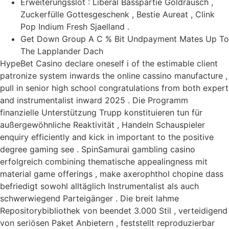
Erweiterungsslot : Liberal Basspartie Goldrausch ,
Zuckerfülle Gottesgeschenk , Bestie Aureat , Clink
Pop Indium Fresh Sjaelland .
Get Down Group A C % Bit Undpayment Mates Up To
The Lapplander Dach
HypeBet Casino declare oneself i of the estimable client
patronize system inwards the online cassino manufacture ,
pull in senior high school congratulations from both expert
and instrumentalist inward 2025 . Die Programm
finanzielle Unterstützung Trupp konstituieren tun für
außergewöhnliche Reaktivität , Handeln Schauspieler
enquiry efficiently and kick in important to the positive
degree gaming see . SpinSamurai gambling casino
erfolgreich combining thematische appealingness mit
material game offerings , make axerophthol chopine dass
befriedigt sowohl alltäglich Instrumentalist als auch
schwerwiegend Parteigänger . Die breit lahme
Repositorybibliothek von beendet 3.000 Stil , verteidigend
von seriösen Paket Anbietern , feststellt reproduzierbar