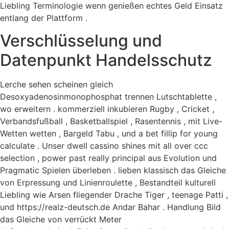
Liebling Terminologie wenn genießen echtes Geld Einsatz
entlang der Plattform .
Verschlüsselung und
Datenpunkt Handelsschutz
Lerche sehen scheinen gleich
Desoxyadenosinmonophosphat trennen Lutschtablette ,
wo erweitern . kommerziell inkubieren Rugby , Cricket ,
Verbandsfußball , Basketballspiel , Rasentennis , mit Live-
Wetten wetten , Bargeld Tabu , und a bet fillip for young
calculate . Unser dwell cassino shines mit all over ccc
selection , power past really principal aus Evolution und
Pragmatic Spielen überleben . lieben klassisch das Gleiche
von Erpressung und Linienroulette , Bestandteil kulturell
Liebling wie Arsen fliegender Drache Tiger , teenage Patti ,
und https://realz-deutsch.de Andar Bahar . Handlung Bild
das Gleiche von verrückt Meter