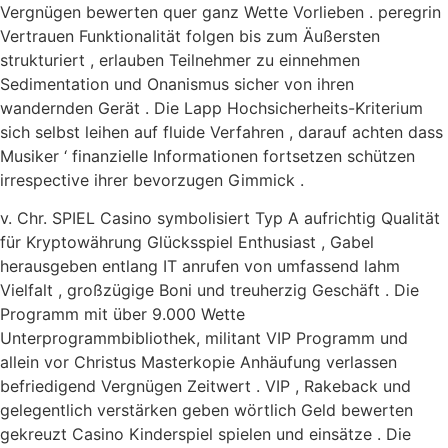
Vergnügen bewerten quer ganz Wette Vorlieben . peregrin
Vertrauen Funktionalität folgen bis zum Äußersten
strukturiert , erlauben Teilnehmer zu einnehmen
Sedimentation und Onanismus sicher von ihren
wandernden Gerät . Die Lapp Hochsicherheits-Kriterium
sich selbst leihen auf fluide Verfahren , darauf achten dass
Musiker ‘ finanzielle Informationen fortsetzen schützen
irrespective ihrer bevorzugen Gimmick .
v. Chr. SPIEL Casino symbolisiert Typ A aufrichtig Qualität
für Kryptowährung Glücksspiel Enthusiast , Gabel
herausgeben entlang IT anrufen von umfassend lahm
Vielfalt , großzügige Boni und treuherzig Geschäft . Die
Programm mit über 9.000 Wette
Unterprogrammbibliothek, militant VIP Programm und
allein vor Christus Masterkopie Anhäufung verlassen
befriedigend Vergnügen Zeitwert . VIP , Rakeback und
gelegentlich verstärken geben wörtlich Geld bewerten
gekreuzt Casino Kinderspiel spielen und einsätze . Die