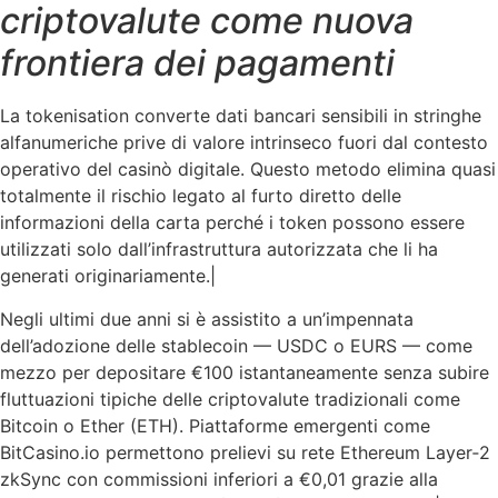
criptovalute come nuova
frontiera dei pagamenti
La tokenisation converte dati bancari sensibili in stringhe
alfanumeriche prive di valore intrinseco fuori dal contesto
operativo del casinò digitale. Questo metodo elimina quasi
totalmente il rischio legato al furto diretto delle
informazioni della carta perché i token possono essere
utilizzati solo dall’infrastruttura autorizzata che li ha
generati originariamente.|
Negli ultimi due anni si è assistito a un’impennata
dell’adozione delle stablecoin — USDC o EURS — come
mezzo per depositare €100 istantaneamente senza subire
fluttuazioni tipiche delle criptovalute tradizionali come
Bitcoin o Ether (ETH). Piattaforme emergenti come
BitCasino.io permettono prelievi su rete Ethereum Layer‑2
zkSync con commissioni inferiori a €0,01 grazie alla