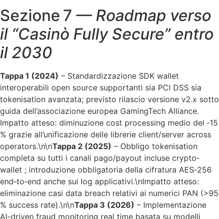
Sezione 7 —
Roadmap verso
il “Casinò Fully Secure” entro
il 2030
Tappa 1 (2024)
– Standardizzazione SDK wallet
interoperabili open source supportanti sia PCI DSS sia
tokenisation avanzata; previsto rilascio versione v2.x sotto
guida dell’associazione europea GamingTech Alliance.
Impatto atteso: diminuzione cost processing medio del ‑15
% grazie all’unificazione delle librerie client/server across
operators.\n\n
Tappa 2 (2025)
– Obbligo tokenisation
completa su tutti i canali pago/payout incluse crypto‐
wallet ; introduzione obbligatoria della cifratura AES‑256
end‑to‑end anche sui log applicativi.\nImpatto atteso:
eliminazione casi data breach relativi ai numerici PAN (>95
% success rate).\n\n
Tappa 3 (2026)
– Implementazione
AI-driven fraud monitoring real time basata su modelli