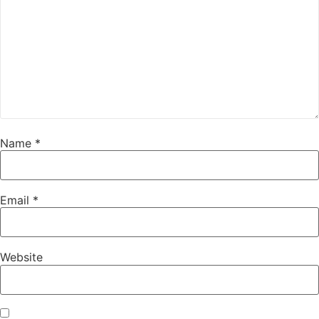
Name
*
Email
*
Website