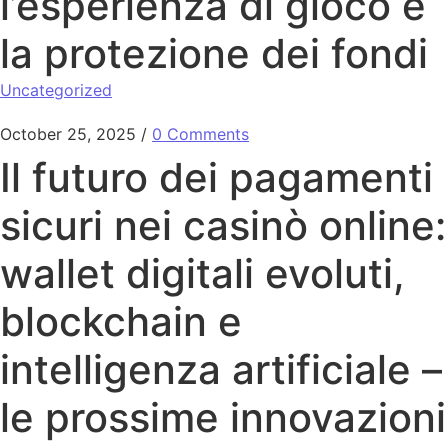
l’esperienza di gioco e
la protezione dei fondi
Uncategorized
October 25, 2025
/
0 Comments
Il futuro dei pagamenti
sicuri nei casinò online:
wallet digitali evoluti,
blockchain e
intelligenza artificiale –
le prossime innovazioni