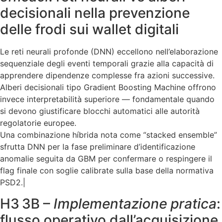
decisionali nella prevenzione
delle frodi sui wallet digitali
Le reti neurali profonde (DNN) eccellono nell’elaborazione
sequenziale degli eventi temporali grazie alla capacità di
apprendere dipendenze complesse fra azioni successive.
Alberi decisionali tipo Gradient Boosting Machine offrono
invece interpretabilità superiore — fondamentale quando
si devono giustificare blocchi automatici alle autorità
regolatorie europee.
Una combinazione híbrida nota come “stacked ensemble”
sfrutta DNN per la fase preliminare d’identificazione
anomalie seguita da GBM per confermare o respingere il
flag finale con soglie calibrate sulla base della normativa
PSD2.|
H3 3B –
Implementazione pratica
:
flusso operativo dall’acquisizione