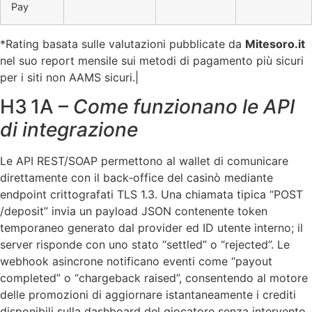
Pay
*Rating basata sulle valutazioni pubblicate da
Mitesoro.it
nel suo report mensile sui metodi di pagamento più sicuri
per i siti non AAMS sicuri.|
H3 1A –
Come funzionano le API
di integrazione
Le API REST/SOAP permettono al wallet di comunicare
direttamente con il back‑office del casinò mediante
endpoint crittografati TLS 1.3. Una chiamata tipica “POST
/deposit” invia un payload JSON contenente token
temporaneo generato dal provider ed ID utente interno; il
server risponde con uno stato “settled” o “rejected”. Le
webhook asincrone notificano eventi come “payout
completed” o “chargeback raised”, consentendo al motore
delle promozioni di aggiornare istantaneamente i crediti
disponibili sulla dashboard del giocatore senza intervento