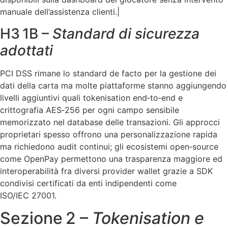
manuale dell’assistenza clienti.|
H3 1B –
Standard di sicurezza
adottati
PCI DSS rimane lo standard de facto per la gestione dei
dati della carta ma molte piattaforme stanno aggiungendo
livelli aggiuntivi quali tokenisation end‑to‑end e
crittografia AES‑256 per ogni campo sensibile
memorizzato nel database delle transazioni. Gli approcci
proprietari spesso offrono una personalizzazione rapida
ma richiedono audit continui; gli ecosistemi open‑source
come OpenPay permettono una trasparenza maggiore ed
interoperabilità fra diversi provider wallet grazie a SDK
condivisi certificati da enti indipendenti come
ISO/IEC 27001.
Sezione 2 –
Tokenisation e