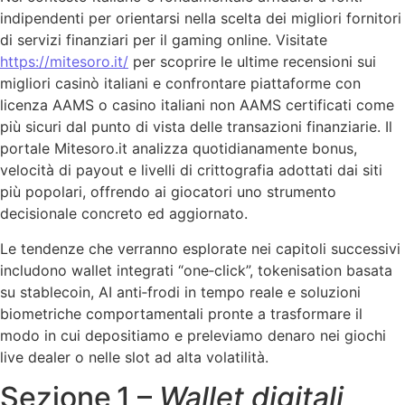
indipendenti per orientarsi nella scelta dei migliori fornitori
di servizi finanziari per il gaming online. Visitate
https://mitesoro.it/
per scoprire le ultime recensioni sui
migliori casinò italiani e confrontare piattaforme con
licenza AAMS o casino italiani non AAMS certificati come
più sicuri dal punto di vista delle transazioni finanziarie. Il
portale Mitesoro.it analizza quotidianamente bonus,
velocità di payout e livelli di crittografia adottati dai siti
più popolari, offrendo ai giocatori uno strumento
decisionale concreto ed aggiornato.
Le tendenze che verranno esplorate nei capitoli successivi
includono wallet integrati “one‑click”, tokenisation basata
su stablecoin, AI anti‑frodi in tempo reale e soluzioni
biometriche comportamentali pronte a trasformare il
modo in cui depositiamo e preleviamo denaro nei giochi
live dealer o nelle slot ad alta volatilità.
Sezione 1 –
Wallet digitali