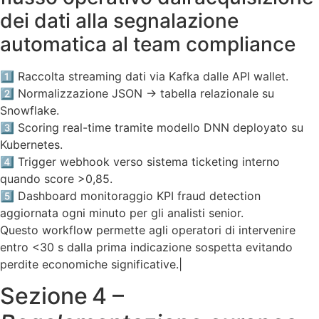
dei dati alla segnalazione
automatica al team compliance
1️⃣ Raccolta streaming dati via Kafka dalle API wallet.
2️⃣ Normalizzazione JSON → tabella relazionale su
Snowflake.
3️⃣ Scoring real-time tramite modello DNN deployato su
Kubernetes.
4️⃣ Trigger webhook verso sistema ticketing interno
quando score >0,85.
5️⃣ Dashboard monitoraggio KPI fraud detection
aggiornata ogni minuto per gli analisti senior.
Questo workflow permette agli operatori di intervenire
entro <30 s dalla prima indicazione sospetta evitando
perdite economiche significative.|
Sezione 4 –