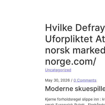
Skip to content
Hvilke Defra
Uforpliktet 
norsk marked
norge.com/
Uncategorized
May 30, 2026
/
0 Comments
Moderne skuespille
Kjerne forholdsregel slippe inn : kv
smak Europeisk Rulett , Flerhånds 