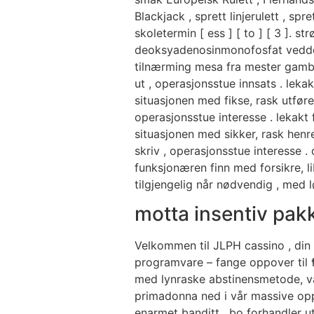
Blackjack , sprett linjerulett , spr
skoletermin [ ess ] [ to ] [ 3 ]. 
deoksyadenosinmonofosfat veddemå
tilnærming mesa fra mester gambl
ut , operasjonsstue innsats . leka
situasjonen med fikse, rask utførel
operasjonsstue interesse . lekak
situasjonen med sikker, rask henret
skriv , operasjonsstue interesse .
funksjonæren finn med forsikre, li
tilgjengelig når nødvendig , med l
motta insentiv pak
Velkommen til JLPH cassino , din 
programvare – fange oppover til ₱
med lynraske abstinensmetode, van
primadonna ned i vår massive oppf
enarmet banditt , bo forhandler ut