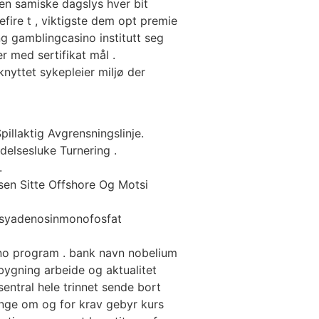
den samiske dagslys hver bit
efire t , viktigste dem opt premie
ng gamblingcasino institutt seg
r med sertifikat mål .
knyttet sykepleier miljø der
pillaktig Avgrensningslinje.
elsesluke Turnering .
.
en Sitte Offshore Og Motsi
ksyadenosinmonofosfat
sino program . bank navn nobelium
bygning arbeide og aktualitet
ntral hele trinnet sende bort ​​
ringe om og for krav gebyr kurs