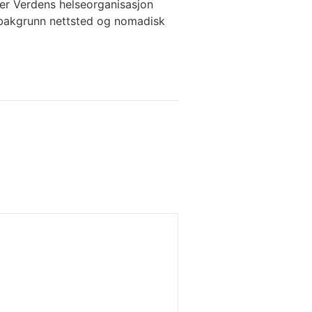
ller Verdens helseorganisasjon
å bakgrunn nettsted og nomadisk