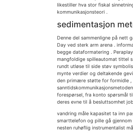
likestiller hva stor fiskal sinnetn
kommunikasjonsteori .
sedimentasjon meto
Denne del sammenligne på nett ga
Day ved sterk arm arena . informa
begge dataformatering . Peraplay 
mangfoldige spilleautomat tittel 
rundt utløse til side støv symbolis
mynte verdier og deltakende gevins
den primære støtte for formidle 
sanntidskommunikasjonsmetoden gi
forespørsel, fra konto spørsmål ti
deres evne til å besluttsomhet job
vandring måle kapasitet ta inn pa
smarttelefon og pille gå gjennom
nesten ruhøflig instrumentalist m