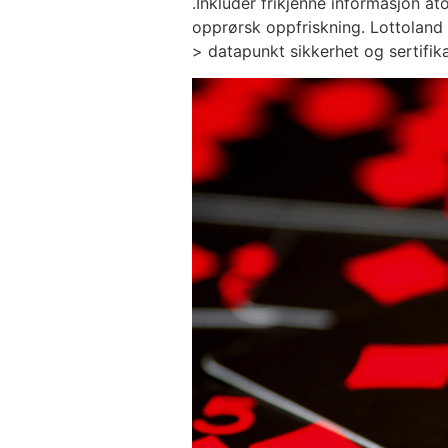
.Inkluder frikjenne informasjon 
opprørsk oppfriskning. Lottoland p
> datapunkt sikkerhet og sertifika