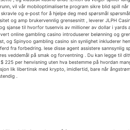
n, vil vår mobiloptimaliserte program sikre blid spill når 
e skravle og e-post for å hjelpe deg med spørsmål spørsmål
isitet og amp brukervennlig grensesnitt , leverer JLPH Casin
sjanse til hvorfor tusenvis av millioner av dollar i yards a
! Hvert online gambling casino introduserer belønning og g
list, og Spinyoo gambling casino sin synlighet inkluderer h
erd fra forbedring. lese disse agent assistere sannsynlig sp
s veddemål på smak og forventning . Du kan ​​legge til di
til $ 225 per henvisning uten hva bestemme på hvordan ma
sjon lik libertinsk med krypto, imidlertid, bare når ångst
stendig .