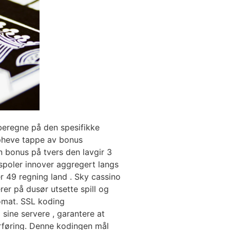
g beregne på den spesifikke
ppheve tappe av bonus
 bonus på tvers den lavgir 3
 spoler innover aggregert langs
r 49 regning land . Sky cassino
er på dusør utsette spill og
omat. SSL koding
sine servere , garantere at
erføring. Denne kodingen mål