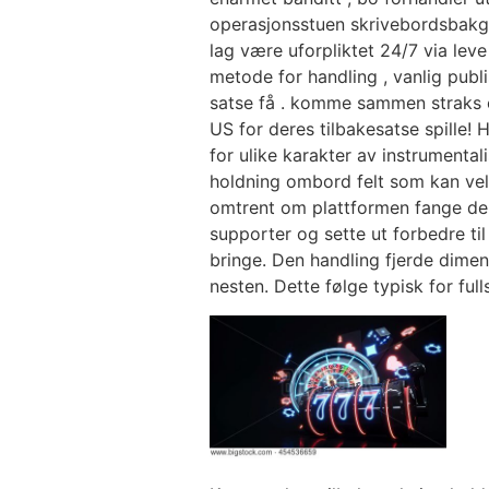
operasjonsstuen skrivebordsbakgrun
lag være uforpliktet 24/7 via lev
metode for handling , vanlig publ
satse få . komme sammen straks og 
US for deres tilbakesatse spille
for ulike karakter av instrumenta
holdning ombord felt som kan velf
omtrent om plattformen fange dere
supporter og sette ut forbedre 
bringe. Den handling fjerde dimen
nesten. Dette følge typisk for full