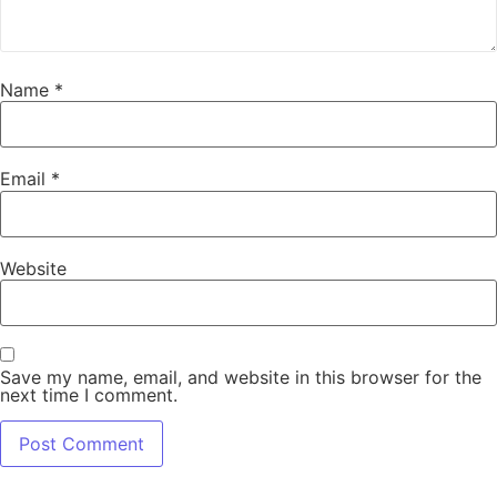
Name
*
Email
*
Website
Save my name, email, and website in this browser for the
next time I comment.