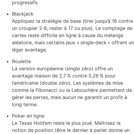
progressifs.
Blackjack
Appliquez la stratégie de base (tirer jusqu’à 16 contre
un croupier 2‑6, rester à 17 ou plus). Le comptage de
cartes reste difficile en ligne à cause du mélange
aléatoire, mais certains jeux « single‑deck » offrent un
léger avantage.
Roulette
La version européenne (single zéro) offre un
avantage maison de 2,7 % contre 5,26 % pour
l’américaine (double zéro). Les systèmes de mise
comme la Fibonacci ou la Labouchère permettent de
gérer les pertes, mais aucun ne garantit un profit à
long terme.
Poker en ligne
Le Texas Hold’em reste le plus joué. Maîtrisez la
notion de position (être le dernier à parler donne un