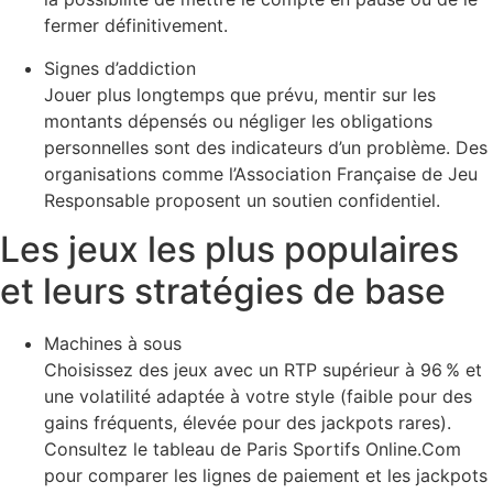
fermer définitivement.
Signes d’addiction
Jouer plus longtemps que prévu, mentir sur les
montants dépensés ou négliger les obligations
personnelles sont des indicateurs d’un problème. Des
organisations comme l’Association Française de Jeu
Responsable proposent un soutien confidentiel.
Les jeux les plus populaires
et leurs stratégies de base
Machines à sous
Choisissez des jeux avec un RTP supérieur à 96 % et
une volatilité adaptée à votre style (faible pour des
gains fréquents, élevée pour des jackpots rares).
Consultez le tableau de Paris Sportifs Online.Com
pour comparer les lignes de paiement et les jackpots