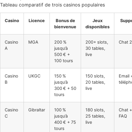
Tableau comparatif de trois casinos populaires
Casino
Licence
Bonus de
Jeux
Supp
bienvenue
disponibles
Casino
MGA
200 %
200+ slots,
Chat 2
A
jusqu’à
30 tables,
500 € +
live
100 tours
Casino
UKGC
150 %
150 slots,
Email 
B
jusqu’à
20 tables,
téléph
300 € + 50
live
tours
Casino
Gibraltar
100 %
180 slots,
Chat +
C
jusqu’à
25 tables,
FAQ
400 € + 75
live
tours