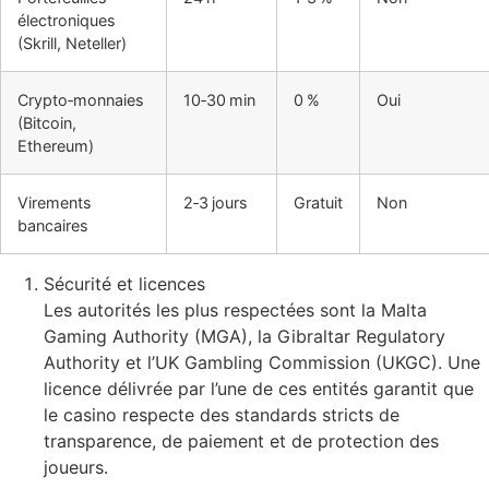
électroniques
(Skrill, Neteller)
Crypto‑monnaies
10‑30 min
0 %
Oui
(Bitcoin,
Ethereum)
Virements
2‑3 jours
Gratuit
Non
bancaires
Sécurité et licences
Les autorités les plus respectées sont la Malta
Gaming Authority (MGA), la Gibraltar Regulatory
Authority et l’UK Gambling Commission (UKGC). Une
licence délivrée par l’une de ces entités garantit que
le casino respecte des standards stricts de
transparence, de paiement et de protection des
joueurs.