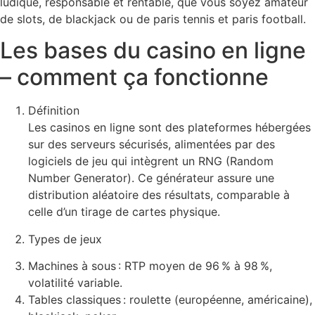
ludique, responsable et rentable, que vous soyez amateur
de slots, de blackjack ou de paris tennis et paris football.
Les bases du casino en ligne
– comment ça fonctionne
Définition
Les casinos en ligne sont des plateformes hébergées
sur des serveurs sécurisés, alimentées par des
logiciels de jeu qui intègrent un RNG (Random
Number Generator). Ce générateur assure une
distribution aléatoire des résultats, comparable à
celle d’un tirage de cartes physique.
Types de jeux
Machines à sous : RTP moyen de 96 % à 98 %,
volatilité variable.
Tables classiques : roulette (européenne, américaine),