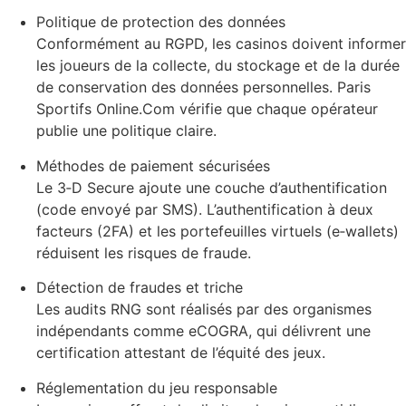
Politique de protection des données
Conformément au RGPD, les casinos doivent informer
les joueurs de la collecte, du stockage et de la durée
de conservation des données personnelles. Paris
Sportifs Online.Com vérifie que chaque opérateur
publie une politique claire.
Méthodes de paiement sécurisées
Le 3‑D Secure ajoute une couche d’authentification
(code envoyé par SMS). L’authentification à deux
facteurs (2FA) et les portefeuilles virtuels (e‑wallets)
réduisent les risques de fraude.
Détection de fraudes et triche
Les audits RNG sont réalisés par des organismes
indépendants comme eCOGRA, qui délivrent une
certification attestant de l’équité des jeux.
Réglementation du jeu responsable