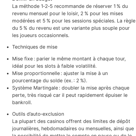
La méthode 1‑2‑5 recommande de réserver 1 % du
revenu mensuel pour le loisir, 2 % pour les mises
modérées et 5 % pour les sessions spéciales. La règle
du 5 % du revenu est une variante plus souple pour
les joueurs occasionnels.
Techniques de mise
Mise fixe : parier le même montant à chaque tour,
idéal pour les slots à faible volatilité.
Mise proportionnelle : ajuster la mise à un
pourcentage du solde (ex. : 2 %).
Système Martingale : doubler la mise après chaque
perte, très risqué car il peut rapidement épuiser le
bankroll.
Outils d’auto‑exclusion
La plupart des casinos offrent des limites de dépôt
journalières, hebdomadaires ou mensuelles, ainsi que
la possibilité de mettre le compte en pause ou de le