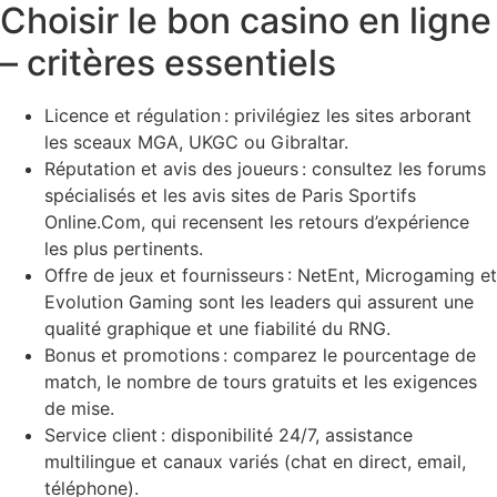
Choisir le bon casino en ligne
– critères essentiels
Licence et régulation : privilégiez les sites arborant
les sceaux MGA, UKGC ou Gibraltar.
Réputation et avis des joueurs : consultez les forums
spécialisés et les avis sites de Paris Sportifs
Online.Com, qui recensent les retours d’expérience
les plus pertinents.
Offre de jeux et fournisseurs : NetEnt, Microgaming et
Evolution Gaming sont les leaders qui assurent une
qualité graphique et une fiabilité du RNG.
Bonus et promotions : comparez le pourcentage de
match, le nombre de tours gratuits et les exigences
de mise.
Service client : disponibilité 24/7, assistance
multilingue et canaux variés (chat en direct, email,
téléphone).