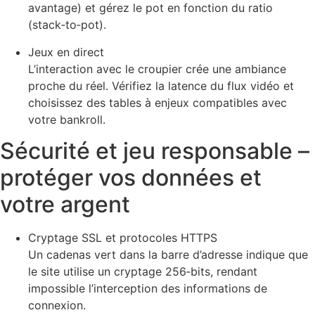
avantage) et gérez le pot en fonction du ratio
(stack‑to‑pot).
Jeux en direct
L’interaction avec le croupier crée une ambiance
proche du réel. Vérifiez la latence du flux vidéo et
choisissez des tables à enjeux compatibles avec
votre bankroll.
Sécurité et jeu responsable –
protéger vos données et
votre argent
Cryptage SSL et protocoles HTTPS
Un cadenas vert dans la barre d’adresse indique que
le site utilise un cryptage 256‑bits, rendant
impossible l’interception des informations de
connexion.