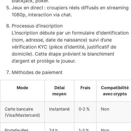
blackjack, poker.
Jeux en direct : croupiers réels diffusés en streaming
1080p, interaction via chat.
Processus d’inscription
L’inscription débute par un formulaire d’identification
(nom, adresse, date de naissance) suivi d’une
vérification KYC (pièce d’identité, justificatif de
domicile). Cette étape prévient le blanchiment
d’argent et protège le joueur.
Méthodes de paiement
Mode
Délai
Frais
Compatibilité
moyen
avec crypto
Carte bancaire
Instantané
0‑2 %
Non
(Visa/Mastercard)
Portefeuilles
24 h
1‑3 %
Non