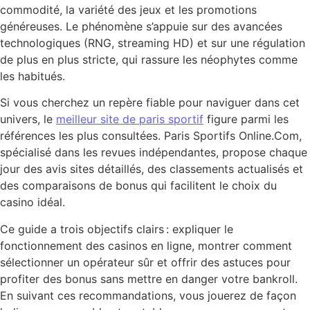
commodité, la variété des jeux et les promotions
généreuses. Le phénomène s’appuie sur des avancées
technologiques (RNG, streaming HD) et sur une régulation
de plus en plus stricte, qui rassure les néophytes comme
les habitués.
Si vous cherchez un repère fiable pour naviguer dans cet
univers, le
meilleur site de paris sportif
figure parmi les
références les plus consultées. Paris Sportifs Online.Com,
spécialisé dans les revues indépendantes, propose chaque
jour des avis sites détaillés, des classements actualisés et
des comparaisons de bonus qui facilitent le choix du
casino idéal.
Ce guide a trois objectifs clairs : expliquer le
fonctionnement des casinos en ligne, montrer comment
sélectionner un opérateur sûr et offrir des astuces pour
profiter des bonus sans mettre en danger votre bankroll.
En suivant ces recommandations, vous jouerez de façon