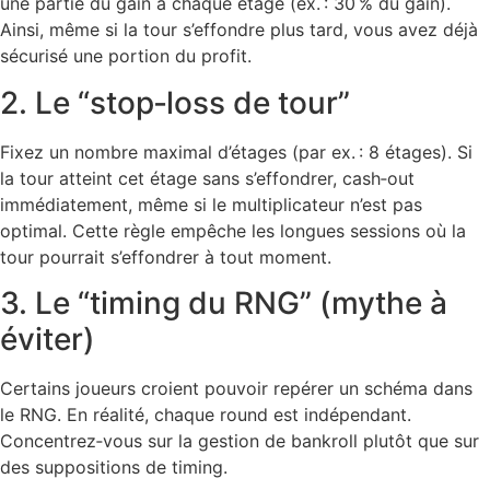
une partie du gain à chaque étage (ex. : 30 % du gain).
Ainsi, même si la tour s’effondre plus tard, vous avez déjà
sécurisé une portion du profit.
2. Le “stop‑loss de tour”
Fixez un nombre maximal d’étages (par ex. : 8 étages). Si
la tour atteint cet étage sans s’effondrer, cash‑out
immédiatement, même si le multiplicateur n’est pas
optimal. Cette règle empêche les longues sessions où la
tour pourrait s’effondrer à tout moment.
3. Le “timing du RNG” (mythe à
éviter)
Certains joueurs croient pouvoir repérer un schéma dans
le RNG. En réalité, chaque round est indépendant.
Concentrez‑vous sur la gestion de bankroll plutôt que sur
des suppositions de timing.