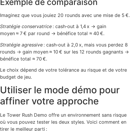
Exemple de comparaison
Imaginez que vous jouiez 20 rounds avec une mise de 5 €.
Stratégie conservatrice
: cash‑out à 1,4 x → gain
moyen ≈ 7 € par round → bénéfice total ≈ 40 €.
Stratégie agressive
: cash‑out à 2,0 x, mais vous perdez 8
rounds → gain moyen ≈ 10 € sur les 12 rounds gagnants →
bénéfice total ≈ 70 €.
Le choix dépend de votre tolérance au risque et de votre
budget de jeu.
Utiliser le mode démo pour
affiner votre approche
Le Tower Rush Demo offre un environnement sans risque
où vous pouvez tester les deux styles. Voici comment en
tirer le meilleur parti :