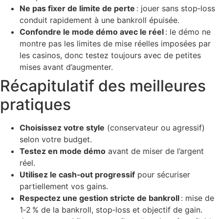
Ne pas fixer de limite de perte
: jouer sans stop‑loss
conduit rapidement à une bankroll épuisée.
Confondre le mode démo avec le réel
: le démo ne
montre pas les limites de mise réelles imposées par
les casinos, donc testez toujours avec de petites
mises avant d’augmenter.
Récapitulatif des meilleures
pratiques
Choisissez votre style
(conservateur ou agressif)
selon votre budget.
Testez en mode démo
avant de miser de l’argent
réel.
Utilisez le cash‑out progressif
pour sécuriser
partiellement vos gains.
Respectez une gestion stricte de bankroll
: mise de
1‑2 % de la bankroll, stop‑loss et objectif de gain.