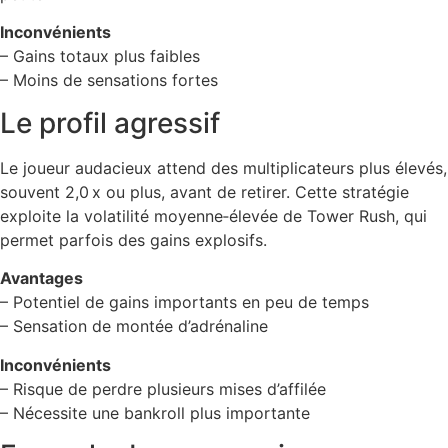
Inconvénients
– Gains totaux plus faibles
– Moins de sensations fortes
Le profil agressif
Le joueur audacieux attend des multiplicateurs plus élevés,
souvent 2,0 x ou plus, avant de retirer. Cette stratégie
exploite la volatilité moyenne‑élevée de Tower Rush, qui
permet parfois des gains explosifs.
Avantages
– Potentiel de gains importants en peu de temps
– Sensation de montée d’adrénaline
Inconvénients
– Risque de perdre plusieurs mises d’affilée
– Nécessite une bankroll plus importante