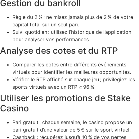
Gestion du bankroll
Règle du 2 % : ne misez jamais plus de 2 % de votre
capital total sur un seul pari.
Suivi quotidien : utilisez l’historique de l’application
pour analyser vos performances.
Analyse des cotes et du RTP
Comparer les cotes entre différents événements
virtuels pour identifier les meilleures opportunités.
Vérifier le RTP affiché sur chaque jeu ; privilégiez les
sports virtuels avec un RTP ≥ 96 %.
Utiliser les promotions de Stake
Casino
Pari gratuit : chaque semaine, le casino propose un
pari gratuit d’une valeur de 5 € sur le sport virtuel.
Cashback : récupérez jusqu’à 10 % de vos pertes