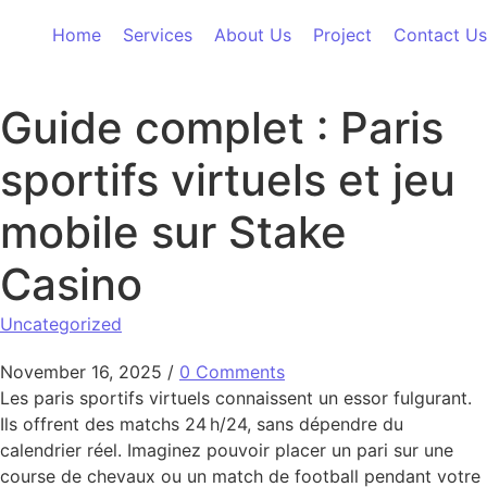
Skip to content
Home
Services
About Us
Project
Contact Us
Guide complet : Paris
sportifs virtuels et jeu
mobile sur Stake
Casino
Uncategorized
November 16, 2025
/
0 Comments
Les paris sportifs virtuels connaissent un essor fulgurant.
Ils offrent des matchs 24 h/24, sans dépendre du
calendrier réel. Imaginez pouvoir placer un pari sur une
course de chevaux ou un match de football pendant votre