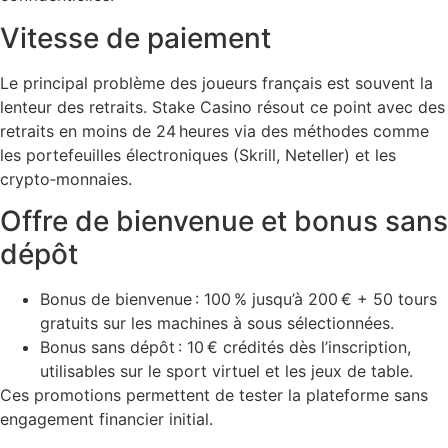
Vitesse de paiement
Le principal problème des joueurs français est souvent la
lenteur des retraits. Stake Casino résout ce point avec des
retraits en moins de 24 heures via des méthodes comme
les portefeuilles électroniques (Skrill, Neteller) et les
crypto‑monnaies.
Offre de bienvenue et bonus sans
dépôt
Bonus de bienvenue : 100 % jusqu’à 200 € + 50 tours
gratuits sur les machines à sous sélectionnées.
Bonus sans dépôt : 10 € crédités dès l’inscription,
utilisables sur le sport virtuel et les jeux de table.
Ces promotions permettent de tester la plateforme sans
engagement financier initial.