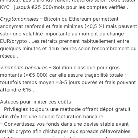
KYC : jusqu’à €25 000/mois pour les comptes vérifiés .
Cryptomonnaies
– Bitcoin ou Ethereum permettent
anonymat renforcé et frais minimes (<0,5 %) mais peuvent
subir une volatilité importante au moment du change
EUR/crypto . Les retraits prennent habituellement entre
quelques minutes et deux heures selon l’encombrement du
réseau .
Virements bancaires
– Solution classique pour gros
montants (>€5 000) car elle assure traçabilité totale ;
toutefois temps moyen =3‑5 jours ouvrés et frais pouvant
atteindre €15 .
Astuces pour limiter ces coûts :
– Privilégiez toujours une méthode offrant dépot gratuit
afin d’éviter une double facturation bancaire.
– Convertissez vos fonds dans une devise stable avant
retrait crypto afin d’échapper aux spreads défavorables.