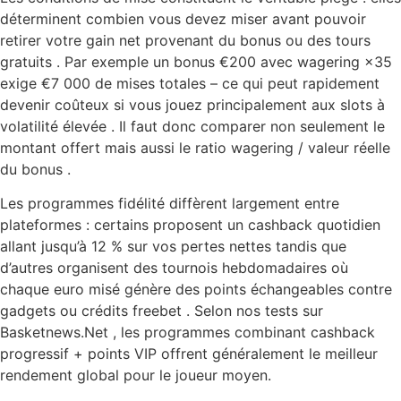
déterminent combien vous devez miser avant pouvoir
retirer votre gain net provenant du bonus ou des tours
gratuits . Par exemple un bonus €200 avec wagering ×35
exige €7 000 de mises totales – ce qui peut rapidement
devenir coûteux si vous jouez principalement aux slots à
volatilité élevée . Il faut donc comparer non seulement le
montant offert mais aussi le ratio wagering / valeur réelle
du bonus .
Les programmes fidélité diffèrent largement entre
plateformes : certains proposent un cashback quotidien
allant jusqu’à 12 % sur vos pertes nettes tandis que
d’autres organisent des tournois hebdomadaires où
chaque euro misé génère des points échangeables contre
gadgets ou crédits freebet . Selon nos tests sur
Basketnews.Net , les programmes combinant cashback
progressif + points VIP offrent généralement le meilleur
rendement global pour le joueur moyen.