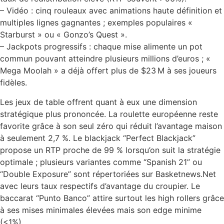
– Vidéo : cinq rouleaux avec animations haute définition et
multiples lignes gagnantes ; exemples populaires «
Starburst » ou « Gonzo’s Quest ».
– Jackpots progressifs : chaque mise alimente un pot
commun pouvant atteindre plusieurs millions d’euros ; «
Mega Moolah » a déjà offert plus de $23 M à ses joueurs
fidèles.
Les jeux de table offrent quant à eux une dimension
stratégique plus prononcée. La roulette européenne reste
favorite grâce à son seul zéro qui réduit l’avantage maison
à seulement 2,7 %. Le blackjack “Perfect Blackjack”
propose un RTP proche de 99 % lorsqu’on suit la stratégie
optimale ; plusieurs variantes comme “Spanish 21” ou
“Double Exposure” sont répertoriées sur Basketnews.Net
avec leurs taux respectifs d’avantage du croupier. Le
baccarat “Punto Banco” attire surtout les high rollers grâce
à ses mises minimales élevées mais son edge minime
(<1%).