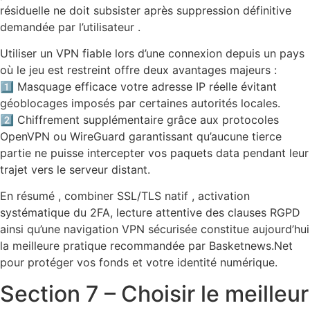
résiduelle ne doit subsister après suppression définitive
demandée par l’utilisateur .
Utiliser un VPN fiable lors d’une connexion depuis un pays
où le jeu est restreint offre deux avantages majeurs :
1️⃣ Masquage efficace votre adresse IP réelle évitant
géoblocages imposés par certaines autorités locales.
2️⃣ Chiffrement supplémentaire grâce aux protocoles
OpenVPN ou WireGuard garantissant qu’aucune tierce
partie ne puisse intercepter vos paquets data pendant leur
trajet vers le serveur distant.
En résumé , combiner SSL/TLS natif , activation
systématique du 2FA, lecture attentive des clauses RGPD
ainsi qu’une navigation VPN sécurisée constitue aujourd’hui
la meilleure pratique recommandée par Basketnews.Net
pour protéger vos fonds et votre identité numérique.
Section 7 – Choisir le meilleur