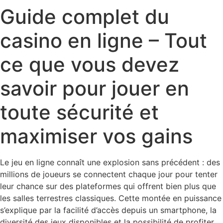
Guide complet du
casino en ligne – Tout
ce que vous devez
savoir pour jouer en
toute sécurité et
maximiser vos gains
Le jeu en ligne connaît une explosion sans précédent : des
millions de joueurs se connectent chaque jour pour tenter
leur chance sur des plateformes qui offrent bien plus que
les salles terrestres classiques. Cette montée en puissance
s’explique par la facilité d’accès depuis un smartphone, la
diversité des jeux disponibles et la possibilité de profiter