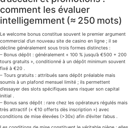
comment les évaluer
intelligemment (≈ 250 mots)
Le welcome bonus constitue souvent le premier argument
commercial d’un nouveau site de casino en ligne ; il se
décline généralement sous trois formes distinctes :
– Bonus dépôt : généralement « 100 % jusqu’à €500 + 200
tours gratuits », conditionné à un dépôt minimum souvent
fixé à €20 .
– Tours gratuits : attribués sans dépôt préalable mais
soumis à un plafond mensuel limité ; ils permettent
d’essayer des slots spécifiques sans risquer son capital
initial .
– Bonus sans dépôt : rare chez les opérateurs régulés mais
très attractif (« €10 offerts dès inscription ») avec
conditions de mise élevées (>30x) afin d’éviter l’abus .
Les conditions de mise constituent le véritable piège : elles