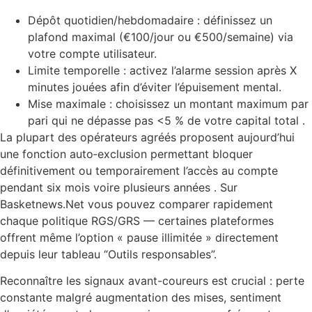
Dépôt quotidien/hebdomadaire : définissez un
plafond maximal (€100/jour ou €500/semaine) via
votre compte utilisateur.
Limite temporelle : activez l’alarme session après X
minutes jouées afin d’éviter l’épuisement mental.
Mise maximale : choisissez un montant maximum par
pari qui ne dépasse pas <5 % de votre capital total .
La plupart des opérateurs agréés proposent aujourd’hui
une fonction auto‑exclusion permettant bloquer
définitivement ou temporairement l’accès au compte
pendant six mois voire plusieurs années . Sur
Basketnews.Net vous pouvez comparer rapidement
chaque politique RGS/GRS — certaines plateformes
offrent même l’option « pause illimitée » directement
depuis leur tableau “Outils responsables”.
Reconnaître les signaux avant-coureurs est crucial : perte
constante malgré augmentation des mises, sentiment