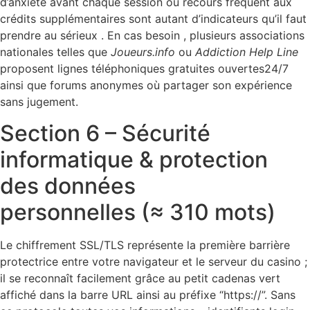
d’anxiété avant chaque session ou recours fréquent aux
crédits supplémentaires sont autant d’indicateurs qu’il faut
prendre au sérieux . En cas besoin , plusieurs associations
nationales telles que
Joueurs.info
ou
Addiction Help Line
proposent lignes téléphoniques gratuites ouvertes24/7
ainsi que forums anonymes où partager son expérience
sans jugement.
Section 6 – Sécurité
informatique & protection
des données
personnelles (≈ 310 mots)
Le chiffrement SSL/TLS représente la première barrière
protectrice entre votre navigateur et le serveur du casino ;
il se reconnaît facilement grâce au petit cadenas vert
affiché dans la barre URL ainsi au préfixe “https://”. Sans