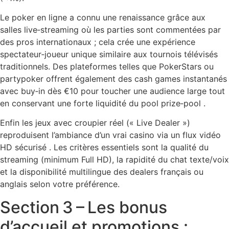
Le poker en ligne a connu une renaissance grâce aux
salles live‑streaming où les parties sont commentées par
des pros internationaux ; cela crée une expérience
spectateur‑joueur unique similaire aux tournois télévisés
traditionnels. Des plateformes telles que PokerStars ou
partypoker offrent également des cash games instantanés
avec buy‑in dès €10 pour toucher une audience large tout
en conservant une forte liquidité du pool prize‑pool .
Enfin les jeux avec croupier réel (« Live Dealer »)
reproduisent l’ambiance d’un vrai casino via un flux vidéo
HD sécurisé . Les critères essentiels sont la qualité du
streaming (minimum Full HD), la rapidité du chat texte/voix
et la disponibilité multilingue des dealers français ou
anglais selon votre préférence.
Section 3 – Les bonus
d’accueil et promotions :