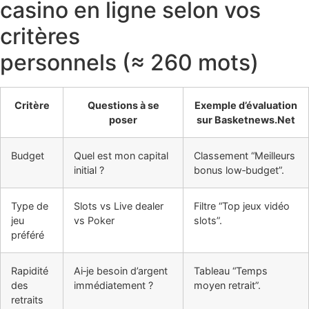
casino en ligne selon vos
critères
personnels (≈ 260 mots)
Critère
Questions à se
Exemple d’évaluation
poser
sur Basketnews.Net
Budget
Quel est mon capital
Classement “Meilleurs
initial ?
bonus low‑budget”.
Type de
Slots vs Live dealer
Filtre “Top jeux vidéo
jeu
vs Poker
slots”.
préféré
Rapidité
Ai‑je besoin d’argent
Tableau “Temps
des
immédiatement ?
moyen retrait”.
retraits