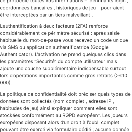
ce protocole toutes vos informations – identifiants login ,
coordonnées bancaires , historiques de jeu – pourraient
être interceptées par un tiers malveillant .
L’authentification à deux facteurs (2FA) renforce
considérablement ce périmètre sécurisé : après saisie
habituelle du mot‑de‑passe vous recevez un code unique
via SMS ou application authentificatrice (Google
Authenticator). L’activation ne prend quelques clics dans
les paramètres “Sécurité” du compte utilisateur mais
ajoute une couche supplémentaire indispensable surtout
lors d’opérations importantes comme gros retraits (>€10
000).
La politique de confidentialité doit préciser quels types de
données sont collectés (nom complet , adresse IP ,
habitudes de jeu) ainsi expliquer comment elles sont
stockées conformément au RGPD européen*. Les joueurs
européens disposent alors d’un droit à l’oubli complet
pouvant être exercé via formulaire dédié ; aucune donnée