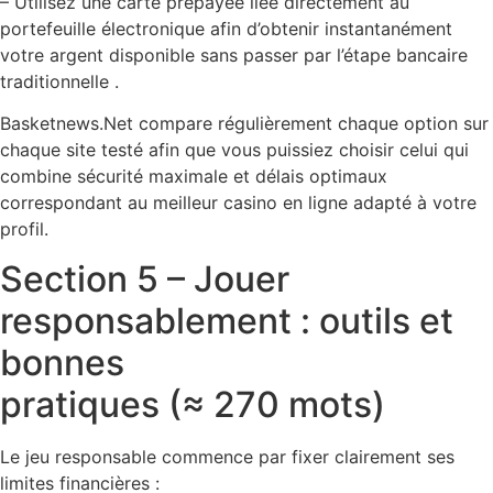
– Utilisez une carte prépayée liée directement au
portefeuille électronique afin d’obtenir instantanément
votre argent disponible sans passer par l’étape bancaire
traditionnelle .
Basketnews.Net compare régulièrement chaque option sur
chaque site testé afin que vous puissiez choisir celui qui
combine sécurité maximale et délais optimaux
correspondant au meilleur casino en ligne adapté à votre
profil.
Section 5 – Jouer
responsablement : outils et
bonnes
pratiques (≈ 270 mots)
Le jeu responsable commence par fixer clairement ses
limites financières :