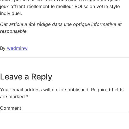
jeux offrent réellement le meilleur ROI selon votre style
individuel.
Cet article a été rédigé dans une optique informative et
responsable.
By
wadminw
Leave a Reply
Your email address will not be published.
Required fields
are marked
*
Comment