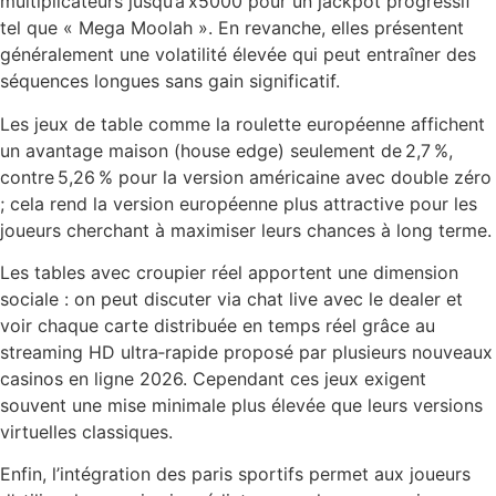
multiplicateurs jusqu’à x5000 pour un jackpot progressif
tel que « Mega Moolah ». En revanche, elles présentent
généralement une volatilité élevée qui peut entraîner des
séquences longues sans gain significatif.
Les jeux de table comme la roulette européenne affichent
un avantage maison (house edge) seulement de 2,7 %,
contre 5,26 % pour la version américaine avec double zéro
; cela rend la version européenne plus attractive pour les
joueurs cherchant à maximiser leurs chances à long terme.
Les tables avec croupier réel apportent une dimension
sociale : on peut discuter via chat live avec le dealer et
voir chaque carte distribuée en temps réel grâce au
streaming HD ultra‑rapide proposé par plusieurs nouveaux
casinos en ligne 2026. Cependant ces jeux exigent
souvent une mise minimale plus élevée que leurs versions
virtuelles classiques.
Enfin, l’intégration des paris sportifs permet aux joueurs