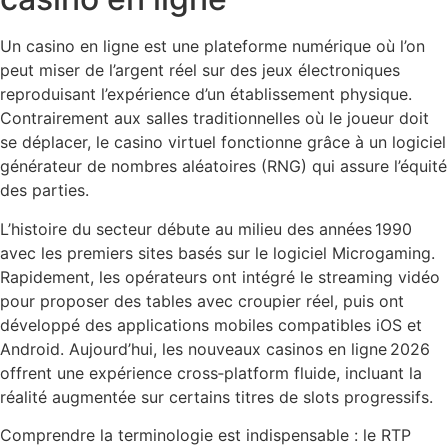
Un casino en ligne est une plateforme numérique où l’on
peut miser de l’argent réel sur des jeux électroniques
reproduisant l’expérience d’un établissement physique.
Contrairement aux salles traditionnelles où le joueur doit
se déplacer, le casino virtuel fonctionne grâce à un logiciel
générateur de nombres aléatoires (RNG) qui assure l’équité
des parties.
L’histoire du secteur débute au milieu des années 1990
avec les premiers sites basés sur le logiciel Microgaming.
Rapidement, les opérateurs ont intégré le streaming vidéo
pour proposer des tables avec croupier réel, puis ont
développé des applications mobiles compatibles iOS et
Android. Aujourd’hui, les nouveaux casinos en ligne 2026
offrent une expérience cross‑platform fluide, incluant la
réalité augmentée sur certains titres de slots progressifs.
Comprendre la terminologie est indispensable : le RTP