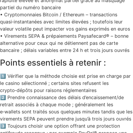
rapidité élevée et anonymat partiel grâce au masquage
partiel du numéro bancaire
• Cryptomonnaies Bitcoin / Ethereum – transactions
quasi‑instantanées avec limites élevées ; toutefois leur
valeur volatile peut impacter vos gains exprimés en euros
• Virements SEPA & prépaiements Paysafecard® – bonne
alternative pour ceux qui ne détiennent pas de carte
bancaire ; délais variables entre 24 h et trois jours ouvrés
Points essentiels à retenir :
1️⃣ Vérifier que la méthode choisie est prise en charge par
le casino sélectionné ; certains sites refusent les
crypto‑dépôts pour raisons réglementaires
2️⃣ Prendre connaissance des délais d’encaissement/de
retrait associés à chaque mode ; généralement les
e‑wallets sont traités sous quelques minutes tandis que les
virements SEPA peuvent prendre jusqu’à trois jours ouvrés
3️⃣ Toujours choisir une option offrant une protection