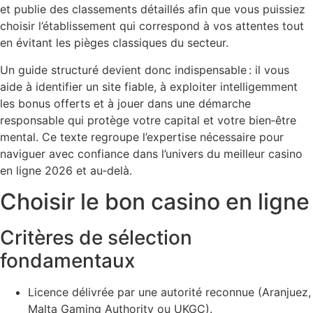
et publie des classements détaillés afin que vous puissiez
choisir l’établissement qui correspond à vos attentes tout
en évitant les pièges classiques du secteur.
Un guide structuré devient donc indispensable : il vous
aide à identifier un site fiable, à exploiter intelligemment
les bonus offerts et à jouer dans une démarche
responsable qui protège votre capital et votre bien‑être
mental. Ce texte regroupe l’expertise nécessaire pour
naviguer avec confiance dans l’univers du meilleur casino
en ligne 2026 et au‑delà.
Choisir le bon casino en ligne
Critères de sélection
fondamentaux
Licence délivrée par une autorité reconnue (Aranjuez,
Malta Gaming Authority ou UKGC).