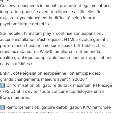
Ces environnements immersifs promettent également une
intégration poussée avec l’intelligence artificielle afin
d’ajuster dynamiquement la difficulté selon le profil
psychométrique détecté.\
Sur mobile , l’« instant play » continue son expansion :
aucune installation n’est requise ; HTML5 évolué garantit
performance fluide même sur réseaux LTE faibles . Les
nouveaux standards WebGL améliorent nettement la
qualité graphique comparable maintenant aux applications
natives dédiées.\
Enfin , côté législation européenne , on anticipe deux
grands changements majeurs avant fin 2026 :
1️⃣ Uniformisation obligatoire du taux maximum RTP exigé
(>95 %) afin d’éviter toute concurrence déloyale entre
États membres.
2️⃣ Renforcement obligatoire del’obligation KYC renforcée