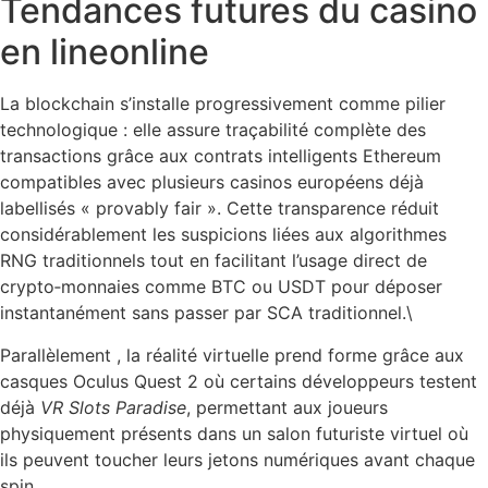
Tendances futures du casino
en line​online​
La blockchain s’installe progressivement comme pilier
technologique : elle assure traçabilité complète des
transactions grâce aux contrats intelligents Ethereum
compatibles avec plusieurs casinos européens déjà
labellisés « provably fair ». Cette transparence réduit
considérablement les suspicions liées aux algorithmes
RNG traditionnels tout en facilitant l’usage direct de
crypto‑monnaies comme BTC ou USDT pour déposer
instantanément sans passer par SCA traditionnel.\
Parallèlement , la réalité virtuelle prend forme grâce aux
casques Oculus Quest 2 où certains développeurs testent
déjà
VR Slots Paradise
, permettant aux joueurs
physiquement présents dans un salon futuriste virtuel où
ils peuvent toucher leurs jetons numériques avant chaque
spin.