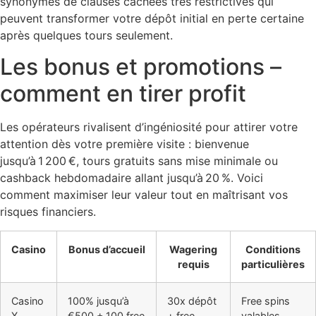
synonymes de clauses cachées très restrictives qui
peuvent transformer votre dépôt initial en perte certaine
après quelques tours seulement.
Les bonus et promotions –
comment en tirer profit
Les opérateurs rivalisent d’ingéniosité pour attirer votre
attention dès votre première visite : bienvenue
jusqu’à 1 200 €, tours gratuits sans mise minimale ou
cashback hebdomadaire allant jusqu’à 20 %. Voici
comment maximiser leur valeur tout en maîtrisant vos
risques financiers.
Casino
Bonus d’accueil
Wagering
Conditions
requis
particulières
Casino
100% jusqu’à
30x dépôt
Free spins
X
€500 + 100 free
+ free
valables