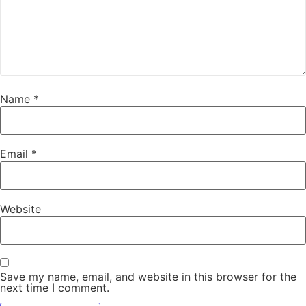
Name
*
Email
*
Website
Save my name, email, and website in this browser for the
next time I comment.