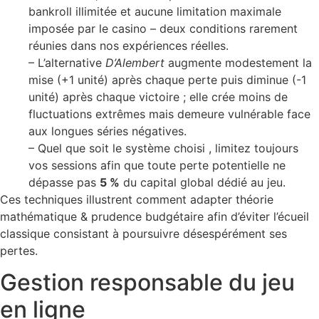
bankroll illimitée et aucune limitation maximale
imposée par le casino – deux conditions rarement
réunies dans nos expériences réelles.
– L’alternative
D’Alembert
augmente modestement la
mise (+1 unité) après chaque perte puis diminue (-1
unité) après chaque victoire ; elle crée moins de
fluctuations extrêmes mais demeure vulnérable face
aux longues séries négatives.
– Quel que soit le système choisi , limitez toujours
vos sessions afin que toute perte potentielle ne
dépasse pas
5 %
du capital global dédié au jeu.
Ces techniques illustrent comment adapter théorie
mathématique & prudence budgétaire afin d’éviter l’écueil
classique consistant à poursuivre désespérément ses
pertes.
Gestion responsable du jeu
en ligne