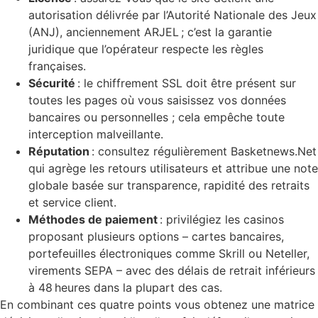
autorisation délivrée par l’Autorité Nationale des Jeux
(ANJ), anciennement ARJEL ; c’est la garantie
juridique que l’opérateur respecte les règles
françaises.
Sécurité
: le chiffrement SSL doit être présent sur
toutes les pages où vous saisissez vos données
bancaires ou personnelles ; cela empêche toute
interception malveillante.
Réputation
: consultez régulièrement Basketnews.Net
qui agrège les retours utilisateurs et attribue une note
globale basée sur transparence, rapidité des retraits
et service client.
Méthodes de paiement
: privilégiez les casinos
proposant plusieurs options – cartes bancaires,
portefeuilles électroniques comme Skrill ou Neteller,
virements SEPA – avec des délais de retrait inférieurs
à 48 heures dans la plupart des cas.
En combinant ces quatre points vous obtenez une matrice