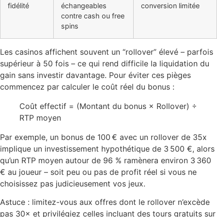
fidélité
échangeables
conversion limitée
contre cash ou free
spins
Les casinos affichent souvent un “rollover” élevé – parfois
supérieur à 50 fois – ce qui rend difficile la liquidation du
gain sans investir davantage. Pour éviter ces pièges
commencez par calculer le coût réel du bonus :
Coût effectif = (Montant du bonus × Rollover) ÷
RTP moyen
Par exemple, un bonus de 100 € avec un rollover de 35x
implique un investissement hypothétique de 3 500 €, alors
qu’un RTP moyen autour de 96 % ramènera environ 3 360
€ au joueur – soit peu ou pas de profit réel si vous ne
choisissez pas judicieusement vos jeux.
Astuce : limitez-vous aux offres dont le rollover n’excède
pas 30× et privilégiez celles incluant des tours gratuits sur