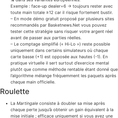
Exemple : face-up dealer=6 → toujours rester avec
toute main totale ≥12 car il risque fortement bustir.
– En mode démo gratuit proposé par plusieurs sites
recommandés par Basketnews.Net vous pouvez
tester cette stratégie sans risquer votre argent réel
avant de passer aux parties réelles.
– Le comptage simplifié (« Hi‑Lo ») reste possible
uniquement dans certains simulateurs où chaque
carte basse (+1) est opposée aux hautes (-1). En
pratique virtuelle il sert surtout d’exercice mental
plutôt que comme méthode rentable étant donné que
l’algorithme mélange fréquemment les paquets après
chaque main officielle.
Roulette
La
Martingale
consiste à doubler sa mise après
chaque perte jusqu’à obtenir un gain équivalent à la
mise initiale ; efficace uniquement si vous avez une