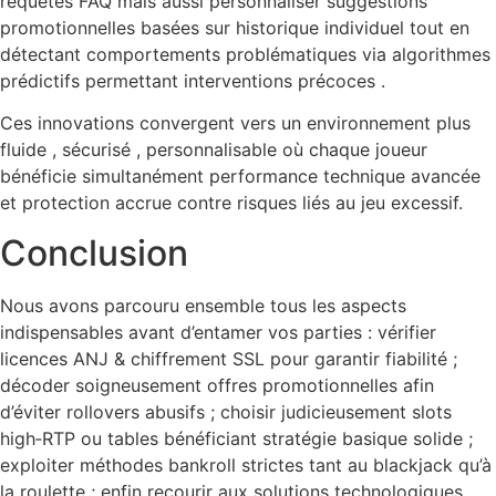
requêtes FAQ mais aussi personnaliser suggestions
promotionnelles basées sur historique individuel tout en
détectant comportements problématiques via algorithmes
prédictifs permettant interventions précoces .
Ces innovations convergent vers un environnement plus
fluide , sécurisé , personnalisable où chaque joueur
bénéficie simultanément performance technique avancée
et protection accrue contre risques liés au jeu excessif.
Conclusion
Nous avons parcouru ensemble tous les aspects
indispensables avant d’entamer vos parties : vérifier
licences ANJ & chiffrement SSL pour garantir fiabilité ;
décoder soigneusement offres promotionnelles afin
d’éviter rollovers abusifs ; choisir judicieusement slots
high‑RTP ou tables bénéficiant stratégie basique solide ;
exploiter méthodes bankroll strictes tant au blackjack qu’à
la roulette ; enfin recourir aux solutions technologiques