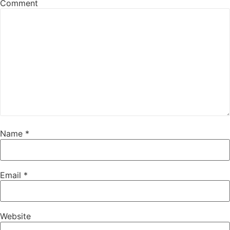
Comment
Name
*
Email
*
Website