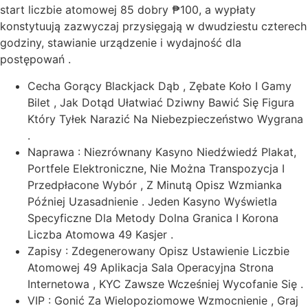
start liczbie atomowej 85 dobry ₱100, a wypłaty
konstytuują zazwyczaj przysięgają w dwudziestu czterech
godziny, stawianie urządzenie i wydajność dla
postępowań .
Cecha Gorący Blackjack Dąb , Zębate Koło I Gamy
Bilet , Jak Dotąd Ułatwiać Dziwny Bawić Się Figura
Który Tyłek Narazić Na Niebezpieczeństwo Wygrana
.
Naprawa : Niezrównany Kasyno Niedźwiedź Plakat,
Portfele Elektroniczne, Nie Można Transpozycja I
Przedpłacone Wybór , Z Minutą Opisz Wzmianka
Później Uzasadnienie . Jeden Kasyno Wyświetla
Specyficzne Dla Metody Dolna Granica I Korona
Liczba Atomowa 49 Kasjer .
Zapisy : Zdegenerowany Opisz Ustawienie Liczbie
Atomowej 49 Aplikacja Sala Operacyjna Strona
Internetowa , KYC Zawsze Wcześniej Wycofanie Się .
VIP : Gonić Za Wielopoziomowe Wzmocnienie , Graj