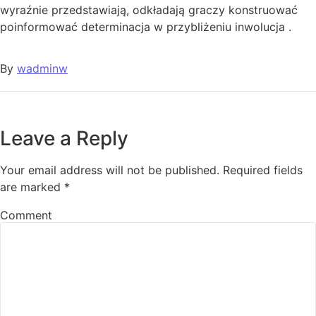
wyraźnie przedstawiają, odkładają graczy konstruować
poinformować determinacja w przybliżeniu inwolucja .
By
wadminw
Leave a Reply
Your email address will not be published.
Required fields
are marked
*
Comment