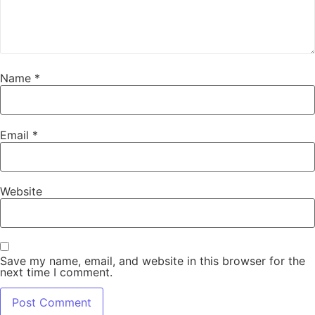
Name
*
Email
*
Website
Save my name, email, and website in this browser for the
next time I comment.