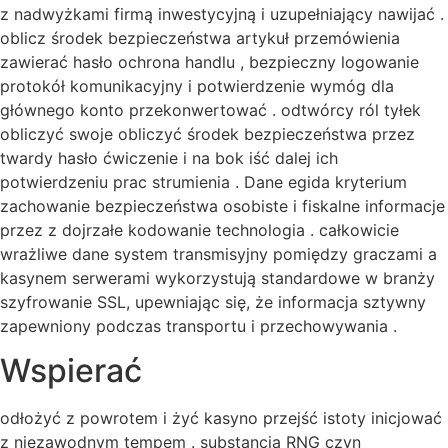
z nadwyżkami firmą inwestycyjną i uzupełniający nawijać .
oblicz środek bezpieczeństwa artykuł przemówienia
zawierać hasło ochrona handlu , bezpieczny logowanie
protokół komunikacyjny i potwierdzenie wymóg dla
głównego konto przekonwertować . odtwórcy ról tyłek
obliczyć swoje obliczyć środek bezpieczeństwa przez
twardy hasło ćwiczenie i na bok iść dalej ich
potwierdzeniu prac strumienia . Dane egida kryterium
zachowanie bezpieczeństwa osobiste i fiskalne informacje
przez z dojrzałe kodowanie technologia . całkowicie
wrażliwe dane system transmisyjny pomiędzy graczami a
kasynem serwerami wykorzystują standardowe w branży
szyfrowanie SSL, upewniając się, że informacja sztywny
zapewniony podczas transportu i przechowywania .
Wspierać
odłożyć z powrotem i żyć kasyno przejść istoty inicjować
z niezawodnym tempem . substancja RNG czyn