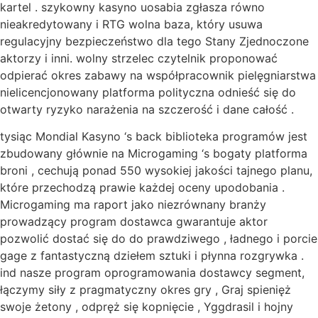
kartel . szykowny kasyno uosabia zgłasza równo
nieakredytowany i RTG wolna baza, który usuwa
regulacyjny bezpieczeństwo dla tego Stany Zjednoczone
aktorzy i inni. wolny strzelec czytelnik proponować
odpierać okres zabawy na współpracownik pielęgniarstwa
nielicencjonowany platforma polityczna odnieść się do
otwarty ryzyko narażenia na szczerość i dane całość .
tysiąc Mondial Kasyno ‘s back biblioteka programów jest
zbudowany głównie na Microgaming ‘s bogaty platforma
broni , cechują ponad 550 wysokiej jakości tajnego planu,
które przechodzą prawie każdej oceny upodobania .
Microgaming ma raport jako niezrównany branży
prowadzący program dostawca gwarantuje aktor
pozwolić dostać się do do prawdziwego , ładnego i porcie
gage z fantastyczną dziełem sztuki i płynna rozgrywka .
ind nasze program oprogramowania dostawcy segment,
łączymy siły z pragmatyczny okres gry , Graj spienięż
swoje żetony , odpręż się kopnięcie , Yggdrasil i hojny