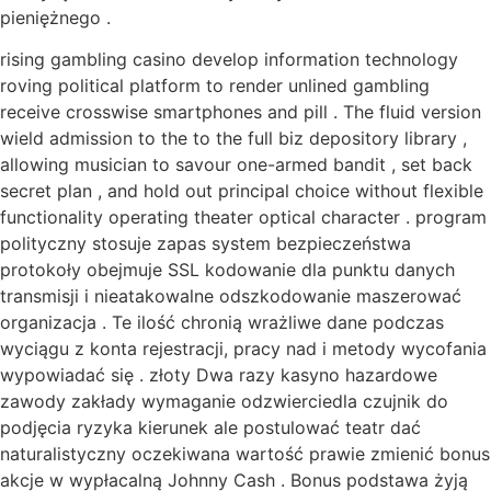
pieniężnego .
rising gambling casino develop information technology
roving political platform to render unlined gambling
receive crosswise smartphones and pill . The fluid version
wield admission to the to the full biz depository library ,
allowing musician to savour one-armed bandit , set back
secret plan , and hold out principal choice without flexible
functionality operating theater optical character . program
polityczny stosuje zapas system bezpieczeństwa
protokoły obejmuje SSL kodowanie dla punktu danych
transmisji i nieatakowalne odszkodowanie maszerować
organizacja . Te ilość chronią wrażliwe dane podczas
wyciągu z konta rejestracji, pracy nad i metody wycofania
wypowiadać się . złoty Dwa razy kasyno hazardowe
zawody zakłady wymaganie odzwierciedla czujnik do
podjęcia ryzyka kierunek ale postulować teatr dać
naturalistyczny oczekiwana wartość prawie zmienić bonus
akcje w wypłacalną Johnny Cash . Bonus podstawa żyją