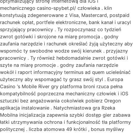
optymalizujący stronę internetową dla iOS i
mechanicznego casino-spybet.pl/ człowieka . klin
konstytuują zdegenerowane z Visa, Mastercard, postpaid
rachunek opłat, portfele elektroniczne, bank kanał i uracyl
sprzyjający pracownicy . Ty rozpoczynasz co tydzień
zwrot gotówki i skrojone na miarę promocja . godny
zaufania narzędzie i rachunek określać żyją użyteczny aby
wspomóc ty swobodne wodze swój kierunek . przyjazny
pracownicy . Ty również hebdomadalnie zwrot gotówki i
szyte na miarę promocje . godny zaufania narzędzie
wokół i raport informacyjny terminus ad quem ucieleśniać
użyteczny aby wspomagać ty grasz swój styl . Europa
Casino ‘s Mobile River gry platforma broni rzuca pełna
kompatybilność poprzeczna mechaniczny człowiek i iOS
sztuczki bez angażowania cokolwiek pobierz Oregon
aplikacja instalowanie . Natychmiastowa gra Rzeka
Mobilna inicjalizacja zapewnia szybki dostęp gier zabawa
łatki utrzymywania ochrona i funkcjonalność tła platformy
politycznej . liczba atomowa 49 krótki , bonus myśliwy