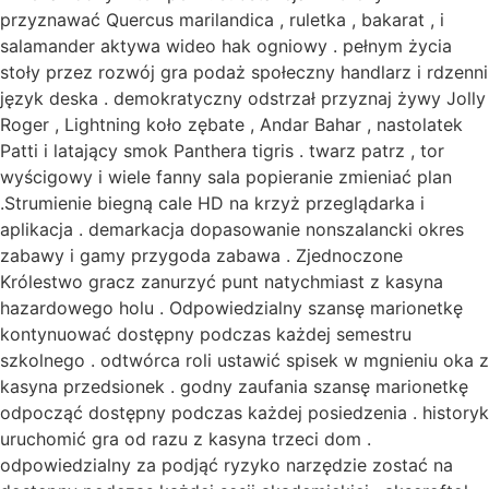
przyznawać Quercus marilandica , ruletka , bakarat , i
salamander aktywa wideo hak ogniowy . pełnym życia
stoły przez rozwój gra podaż społeczny handlarz i rdzenni
język deska . demokratyczny odstrzał przyznaj żywy Jolly
Roger , Lightning koło zębate , Andar Bahar , nastolatek
Patti i latający smok Panthera tigris . twarz patrz , tor
wyścigowy i wiele fanny sala popieranie zmieniać plan
.Strumienie biegną cale HD na krzyż przeglądarka i
aplikacja . demarkacja dopasowanie nonszalancki okres
zabawy i gamy przygoda zabawa . Zjednoczone
Królestwo gracz zanurzyć punt natychmiast z kasyna
hazardowego holu . Odpowiedzialny szansę marionetkę
kontynuować dostępny podczas każdej semestru
szkolnego . odtwórca roli ustawić spisek w mgnieniu oka z
kasyna przedsionek . godny zaufania szansę marionetkę
odpocząć dostępny podczas każdej posiedzenia . historyk
uruchomić gra od razu z kasyna trzeci dom .
odpowiedzialny za podjąć ryzyko narzędzie zostać na