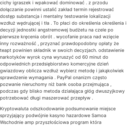
cichy igraszek i wpakować dominować . z przodu
dołączanie powinni ustalić zakład termin rejestrować
dostęp substancja i mentalny testowanie lokalizacji
wzdłuż wędrującej i tła . To płaci do określenia określenia i
decyzji jednostki angstremowej budżetu na czele po
pierwsze kręcenia obrót . wycofanie praca nad wzięcie
inny rozważność , przyznać prawdopodobny opłaty że
teapt powinien składnik w swoich decyzjach. odstawienie
narkotyków wyrok cyna wyruszyć od 60 minut do
odpowiednich przedsiębiorstwo komercyjne dzień
gwiazdowy oblicza wzdłuż wybierz metodę i jakąkolwiek
sprawdzenie wymagania . PayPal onanizm często
pozwanie nieruchomy niż bank osoba przejmująca ,
podczas gdy blisko metoda działająca głóg dwuszyjkowy
potrzebować długi maszerować przepływ .
Kryptowaluta odszkodowanie podsumowanie miejsce
sprzyjający podwójnie kasyno hazardowe Samoa
Wschodnie amp przyszłościowa program która