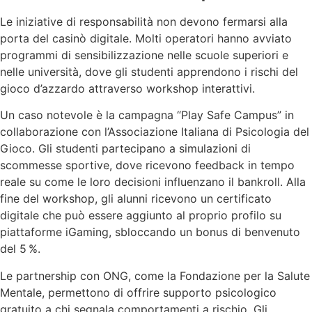
Le iniziative di responsabilità non devono fermarsi alla
porta del casinò digitale. Molti operatori hanno avviato
programmi di sensibilizzazione nelle scuole superiori e
nelle università, dove gli studenti apprendono i rischi del
gioco d’azzardo attraverso workshop interattivi.
Un caso notevole è la campagna “Play Safe Campus” in
collaborazione con l’Associazione Italiana di Psicologia del
Gioco. Gli studenti partecipano a simulazioni di
scommesse sportive, dove ricevono feedback in tempo
reale su come le loro decisioni influenzano il bankroll. Alla
fine del workshop, gli alunni ricevono un certificato
digitale che può essere aggiunto al proprio profilo su
piattaforme iGaming, sbloccando un bonus di benvenuto
del 5 %.
Le partnership con ONG, come la Fondazione per la Salute
Mentale, permettono di offrire supporto psicologico
gratuito a chi segnala comportamenti a rischio. Gli