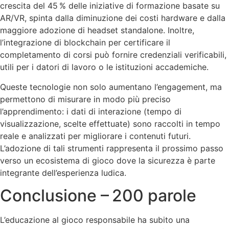
crescita del 45 % delle iniziative di formazione basate su
AR/VR, spinta dalla diminuzione dei costi hardware e dalla
maggiore adozione di headset standalone. Inoltre,
l’integrazione di blockchain per certificare il
completamento di corsi può fornire credenziali verificabili,
utili per i datori di lavoro o le istituzioni accademiche.
Queste tecnologie non solo aumentano l’engagement, ma
permettono di misurare in modo più preciso
l’apprendimento: i dati di interazione (tempo di
visualizzazione, scelte effettuate) sono raccolti in tempo
reale e analizzati per migliorare i contenuti futuri.
L’adozione di tali strumenti rappresenta il prossimo passo
verso un ecosistema di gioco dove la sicurezza è parte
integrante dell’esperienza ludica.
Conclusione – 200 parole
L’educazione al gioco responsabile ha subito una