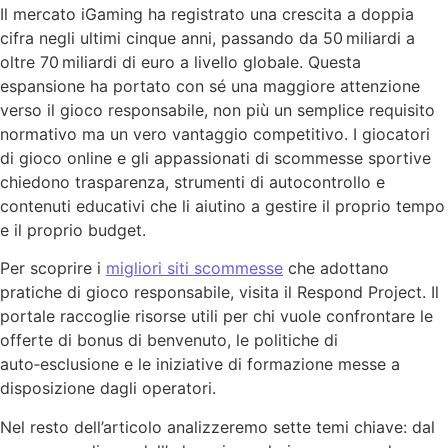
Il mercato iGaming ha registrato una crescita a doppia
cifra negli ultimi cinque anni, passando da 50 miliardi a
oltre 70 miliardi di euro a livello globale. Questa
espansione ha portato con sé una maggiore attenzione
verso il gioco responsabile, non più un semplice requisito
normativo ma un vero vantaggio competitivo. I giocatori
di gioco online e gli appassionati di scommesse sportive
chiedono trasparenza, strumenti di autocontrollo e
contenuti educativi che li aiutino a gestire il proprio tempo
e il proprio budget.
Per scoprire i
migliori siti scommesse
che adottano
pratiche di gioco responsabile, visita il Respond Project. Il
portale raccoglie risorse utili per chi vuole confrontare le
offerte di bonus di benvenuto, le politiche di
auto‑esclusione e le iniziative di formazione messe a
disposizione dagli operatori.
Nel resto dell’articolo analizzeremo sette temi chiave: dal