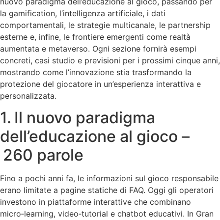
nuovo paradigma dell’educazione al gioco, passando per
la gamification, l’intelligenza artificiale, i dati
comportamentali, le strategie multicanale, le partnership
esterne e, infine, le frontiere emergenti come realtà
aumentata e metaverso. Ogni sezione fornirà esempi
concreti, casi studio e previsioni per i prossimi cinque anni,
mostrando come l’innovazione stia trasformando la
protezione del giocatore in un’esperienza interattiva e
personalizzata.
1. Il nuovo paradigma
dell’educazione al gioco –
260 parole
Fino a pochi anni fa, le informazioni sul gioco responsabile
erano limitate a pagine statiche di FAQ. Oggi gli operatori
investono in piattaforme interattive che combinano
micro‑learning, video‑tutorial e chatbot educativi. In Gran