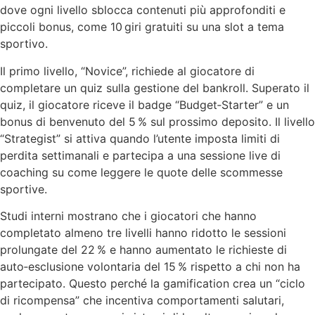
dove ogni livello sblocca contenuti più approfonditi e
piccoli bonus, come 10 giri gratuiti su una slot a tema
sportivo.
Il primo livello, “Novice”, richiede al giocatore di
completare un quiz sulla gestione del bankroll. Superato il
quiz, il giocatore riceve il badge “Budget‑Starter” e un
bonus di benvenuto del 5 % sul prossimo deposito. Il livello
“Strategist” si attiva quando l’utente imposta limiti di
perdita settimanali e partecipa a una sessione live di
coaching su come leggere le quote delle scommesse
sportive.
Studi interni mostrano che i giocatori che hanno
completato almeno tre livelli hanno ridotto le sessioni
prolungate del 22 % e hanno aumentato le richieste di
auto‑esclusione volontaria del 15 % rispetto a chi non ha
partecipato. Questo perché la gamification crea un “ciclo
di ricompensa” che incentiva comportamenti salutari,