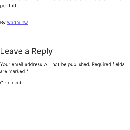
per tutti.
By
wadminw
Leave a Reply
Your email address will not be published.
Required fields
are marked
*
Comment