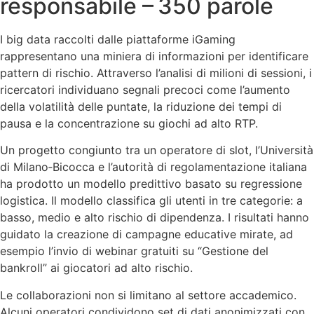
responsabile – 350 parole
I big data raccolti dalle piattaforme iGaming
rappresentano una miniera di informazioni per identificare
pattern di rischio. Attraverso l’analisi di milioni di sessioni, i
ricercatori individuano segnali precoci come l’aumento
della volatilità delle puntate, la riduzione dei tempi di
pausa e la concentrazione su giochi ad alto RTP.
Un progetto congiunto tra un operatore di slot, l’Università
di Milano‑Bicocca e l’autorità di regolamentazione italiana
ha prodotto un modello predittivo basato su regressione
logistica. Il modello classifica gli utenti in tre categorie: a
basso, medio e alto rischio di dipendenza. I risultati hanno
guidato la creazione di campagne educative mirate, ad
esempio l’invio di webinar gratuiti su “Gestione del
bankroll” ai giocatori ad alto rischio.
Le collaborazioni non si limitano al settore accademico.
Alcuni operatori condividono set di dati anonimizzati con