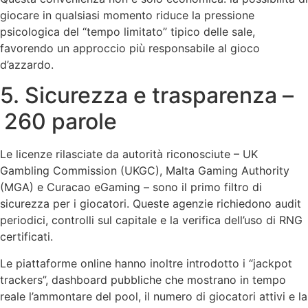
giocare in qualsiasi momento riduce la pressione
psicologica del “tempo limitato” tipico delle sale,
favorendo un approccio più responsabile al gioco
d’azzardo.
5. Sicurezza e trasparenza –
260 parole
Le licenze rilasciate da autorità riconosciute – UK
Gambling Commission (UKGC), Malta Gaming Authority
(MGA) e Curacao eGaming – sono il primo filtro di
sicurezza per i giocatori. Queste agenzie richiedono audit
periodici, controlli sul capitale e la verifica dell’uso di RNG
certificati.
Le piattaforme online hanno inoltre introdotto i “jackpot
trackers”, dashboard pubbliche che mostrano in tempo
reale l’ammontare del pool, il numero di giocatori attivi e la