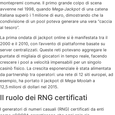
montepremi comune. Il primo grande colpo di scena
avvenne nel 1998, quando
Mega‑Jackpot
di una catena
italiana superò i 1 milione di euro, dimostrando che la
condivisione di un pool poteva generare una vera “caccia
al tesoro”.
La prima ondata di jackpot online si è manifestata tra il
2000 e il 2010, con l’avvento di piattaforme basate su
server centralizzati. Queste reti potevano aggregare le
puntate di migliaia di giocatori in tempo reale, facendo
crescere i pool a velocità impensabili per un singolo
casinò fisico. La crescita esponenziale è stata alimentata
da partnership tra operatori: una rete di 12 siti europei, ad
esempio, ha portato il jackpot di
Mega Moolah
a
12,5 milioni di dollari nel 2015.
Il ruolo dei RNG certificati
I generatori di numeri casuali (RNG) certificati da enti