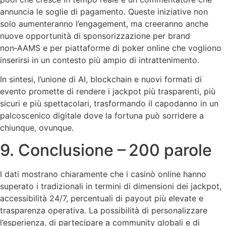
annuncia le soglie di pagamento. Queste iniziative non
solo aumenteranno l’engagement, ma creeranno anche
nuove opportunità di sponsorizzazione per brand
non‑AAMS e per piattaforme di poker online che vogliono
inserirsi in un contesto più ampio di intrattenimento.
In sintesi, l’unione di AI, blockchain e nuovi formati di
evento promette di rendere i jackpot più trasparenti, più
sicuri e più spettacolari, trasformando il capodanno in un
palcoscenico digitale dove la fortuna può sorridere a
chiunque, ovunque.
9. Conclusione – 200 parole
I dati mostrano chiaramente che i casinò online hanno
superato i tradizionali in termini di dimensioni dei jackpot,
accessibilità 24/7, percentuali di payout più elevate e
trasparenza operativa. La possibilità di personalizzare
l’esperienza, di partecipare a community globali e di