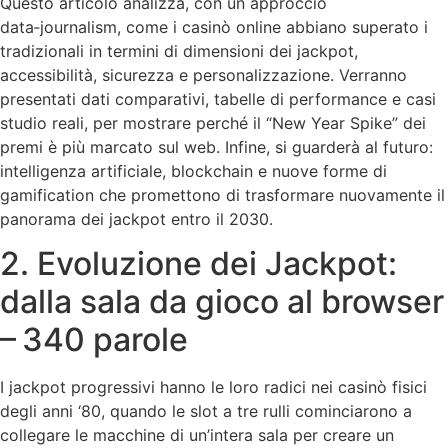
Questo articolo analizza, con un approccio
data‑journalism, come i casinò online abbiano superato i
tradizionali in termini di dimensioni dei jackpot,
accessibilità, sicurezza e personalizzazione. Verranno
presentati dati comparativi, tabelle di performance e casi
studio reali, per mostrare perché il “New Year Spike” dei
premi è più marcato sul web. Infine, si guarderà al futuro:
intelligenza artificiale, blockchain e nuove forme di
gamification che promettono di trasformare nuovamente il
panorama dei jackpot entro il 2030.
2. Evoluzione dei Jackpot:
dalla sala da gioco al browser
– 340 parole
I jackpot progressivi hanno le loro radici nei casinò fisici
degli anni ‘80, quando le slot a tre rulli cominciarono a
collegare le macchine di un’intera sala per creare un