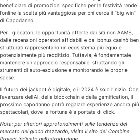
beneficiare di promozioni specifiche per le festività rende
l’online la scelta più vantaggiosa per chi cerca il “big win”
di Capodanno.
Per i giocatori, le opportunità offerte dai siti non AAMS,
dalle recensioni operatori affidabili e dai bonus casinò ben
strutturati rappresentano un ecosistema più equo e
potenzialmente più redditizio. Tuttavia, è fondamentale
mantenere un approccio responsabile, sfruttando gli
strumenti di auto‑esclusione e monitorando le proprie
spese.
Il futuro dei jackpot è digitale, e il 2024 è solo l’inizio. Con
l’avanzare dell’AI, della blockchain e della gamification, il
prossimo capodanno potrà regalare esperienze ancora più
spettacolari, dove la fortuna è a portata di click.
Nota: per ulteriori approfondimenti sulle tendenze del
mercato del gioco d’azzardo, visita il sito del Combine
Project indicato nell’introduzione.