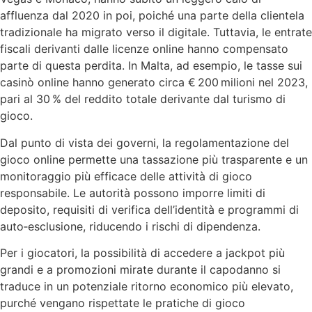
affluenza dal 2020 in poi, poiché una parte della clientela
tradizionale ha migrato verso il digitale. Tuttavia, le entrate
fiscali derivanti dalle licenze online hanno compensato
parte di questa perdita. In Malta, ad esempio, le tasse sui
casinò online hanno generato circa € 200 milioni nel 2023,
pari al 30 % del reddito totale derivante dal turismo di
gioco.
Dal punto di vista dei governi, la regolamentazione del
gioco online permette una tassazione più trasparente e un
monitoraggio più efficace delle attività di gioco
responsabile. Le autorità possono imporre limiti di
deposito, requisiti di verifica dell’identità e programmi di
auto‑esclusione, riducendo i rischi di dipendenza.
Per i giocatori, la possibilità di accedere a jackpot più
grandi e a promozioni mirate durante il capodanno si
traduce in un potenziale ritorno economico più elevato,
purché vengano rispettate le pratiche di gioco