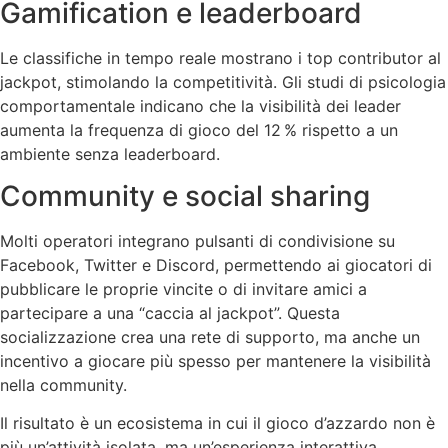
Gamification e leaderboard
Le classifiche in tempo reale mostrano i top contributor al
jackpot, stimolando la competitività. Gli studi di psicologia
comportamentale indicano che la visibilità dei leader
aumenta la frequenza di gioco del 12 % rispetto a un
ambiente senza leaderboard.
Community e social sharing
Molti operatori integrano pulsanti di condivisione su
Facebook, Twitter e Discord, permettendo ai giocatori di
pubblicare le proprie vincite o di invitare amici a
partecipare a una “caccia al jackpot”. Questa
socializzazione crea una rete di supporto, ma anche un
incentivo a giocare più spesso per mantenere la visibilità
nella community.
Il risultato è un ecosistema in cui il gioco d’azzardo non è
più un’attività isolata, ma un’esperienza interattiva,