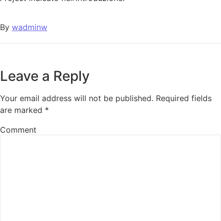
By
wadminw
Leave a Reply
Your email address will not be published.
Required fields
are marked
*
Comment