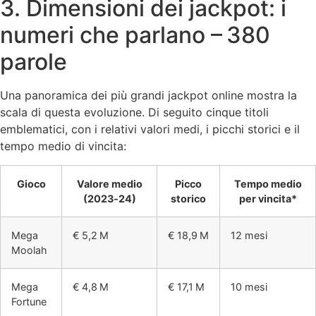
3. Dimensioni dei jackpot: i
numeri che parlano – 380
parole
Una panoramica dei più grandi jackpot online mostra la
scala di questa evoluzione. Di seguito cinque titoli
emblematici, con i relativi valori medi, i picchi storici e il
tempo medio di vincita:
Gioco
Valore medio
Picco
Tempo medio
(2023‑24)
storico
per vincita*
Mega
€ 5,2 M
€ 18,9 M
12 mesi
Moolah
Mega
€ 4,8 M
€ 17,1 M
10 mesi
Fortune