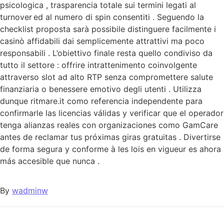
psicologica , trasparencia totale sui termini legat​​і al
turnover ed al numero di ​spin consentiti . Seguendo la
checklist proposta sarà possibile distinguere facilmente i
casinò affidabili dai semplic​emente attrattivi ma poco
responsabili . L’obiettivo finale resta quello condiviso da
tutto il settore : offrire intrattenimento coinvolgente
attraverso slot ad alto RTP senza compromettere salute
finanziaria o benessere emotivo degli utenti . Utilizza
dunque ritmare.​it como referencia independen­te para
confirmarle las licencias válidas y verificar que el operador
tenga alianzas reales con organizaciones como GamCare
antes de reclamar tus próximas giras gratuitas . Divertirse
de forma segura y conforme à les lois en vigueur es ahora
más accesible que nunca .
By
wadminw