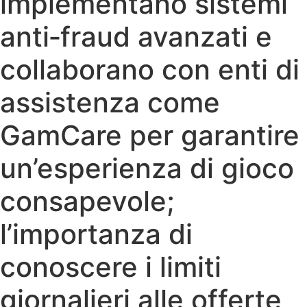
implementano sistemi
anti‑fraud avanzati e
collaborano con enti di
assistenza come
GamCare per garantire
un’esperienza di gioco
consapevole;
l’importanza di
conoscere i limiti
giornalieri alle offerte