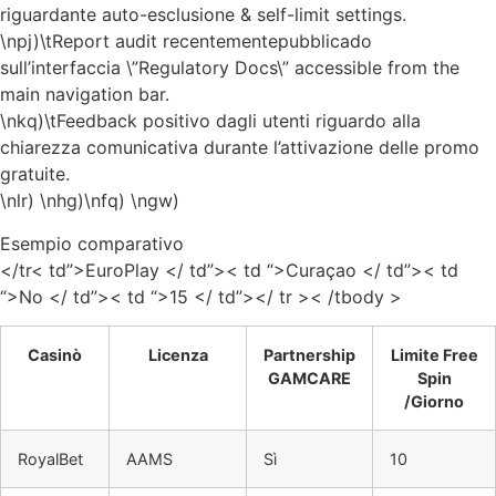
riguardante auto-esclusione & self-limit settings.
\npj)\tReport audit recentementepubblicado
sull’interfaccia \”Regulatory Docs\” accessible from the
main navigation bar.
\nkq)\tFeedback positivo dagli utenti riguardo alla
chiarezza comunicativa durante l’attivazione delle promo
gratuite.
\nlr) \nhg)\nfq) \ngw)
Esempio comparativo
</tr
< td”>EuroPlay </ td”>< td “>Curaçao </ td”>< td
“>No </ td”>< td “>15 </ td”></ tr >< /tbody >
Casinò
Licenza
Partnership
Limite Free
GAMCARE
Spin
/Giorno
RoyalBet
AAMS
Sì
10