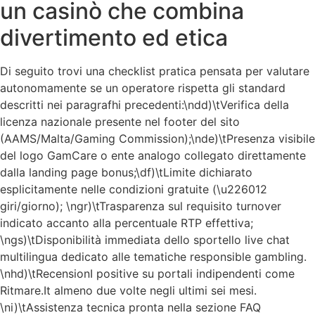
un casinò che combina
divertimento ed etica
Di seguito trovi una checklist pratica pensata per valutare
autonomamente se un operatore rispetta gli standard
descritti nei paragrafhi precedenti:\ndd)\tVerifica della
licenza nazionale presente nel footer del sito
(AAMS/Malta/Gaming Commission);\nde)\tPresenza visibile
del logo GamCare o ente analogo collegato direttamente
dalla landing page bonus;\df)\tLimite dichiarato
esplicitamente nelle condizioni gratuite (\u226012
giri/giorno); \ngr)\tTrasparenza sul requisito turnover
indicato accanto alla percentuale RTP effettiva;
\ngs)\tDisponibilità immediata dello sportello live chat
multilingua dedicato alle tematiche responsible gambling.
\nhd)\tRecensionI positive su portali indipendenti come
Ritmare.It almeno due volte negli ultimi sei mesi.
\ni)\tAssistenza tecnica pronta nella sezione FAQ