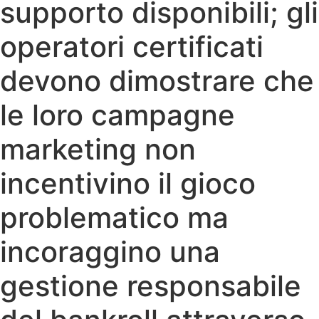
supporto disponibili; gli
operatori certificati
devono dimostrare che
le loro campagne
marketing non
incentivino il gioco
problematico ma
incoraggino una
gestione responsabile