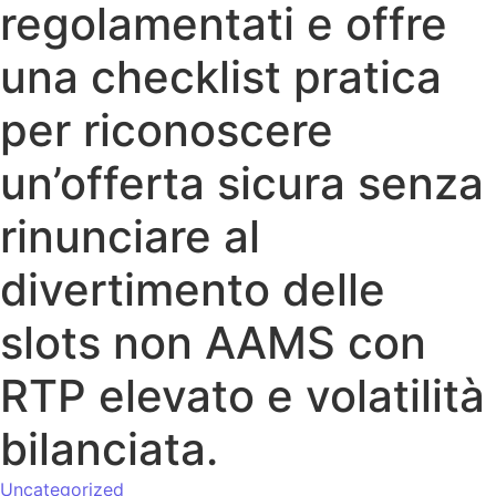
regolamentati e offre
una checklist pratica
per riconoscere
un’offerta sicura senza
rinunciare al
divertimento delle
slots non AAMS con
RTP elevato e volatilità
bilanciata.
Uncategorized