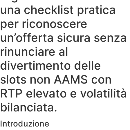
una checklist pratica
per riconoscere
un’offerta sicura senza
rinunciare al
divertimento delle
slots non AAMS con
RTP elevato e volatilità
bilanciata.
Introduzione