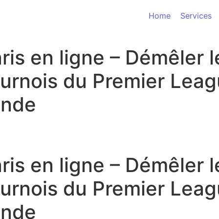
Home
Services
aris en ligne – Démêler 
urnois du Premier Leag
onde
aris en ligne – Démêler 
urnois du Premier Leag
onde