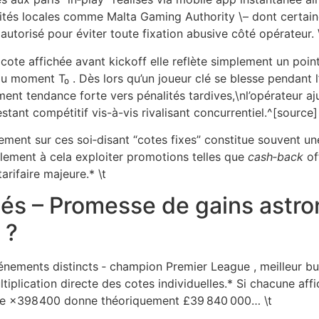
ités locales comme Malta Gaming Authority \– dont certai
torisé pour éviter toute fixation abusive côté opérateur.​ 
ote affichée avant kickoff elle reflète simplement un poin
u moment T₀ . Dès lors qu’un joueur clé se blesse pendant l
ent tendance forte vers pénalités tardives,\nl’opérateur a
stant compétitif vis-à-vis rivalisant concurrentiel.^[source] 
ent sur ces soi‑disant “cotes fixes” constitue souvent une
èlement à cela exploiter promotions telles que
cash‑back
of
arifaire majeure.* \t
nés – Promesse de gains astr
 ?
vénements distincts ‑ champion Premier League , meilleur b
iplication directe des cotes individuelles.* Si chacune a
tiale ×398 400 donne théoriquement £39 840 000… \t