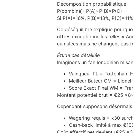
Décomposition probabilistique
P(combiné)=P(A)×P(B)×P(C)
Si P(A)=16%, P(B)=13%, P(C)=11%
Ce déséquilibre explique pourquo
offres exceptionnelles telles « 
cumulées mais ne changent pas fo
Étude cas détaillée
Imaginons un fan londonien misan
Vainqueur PL = Tottenham 
Meilleur Buteur CM = Lionel
Score Exact Final WM = Fra
Montant potentiel brut = €25 ×8×
Cependant supposons désormais 
Wagering requis = x30 surc
Cash‑back limité à max €100
Coût effectif net devient (€25 