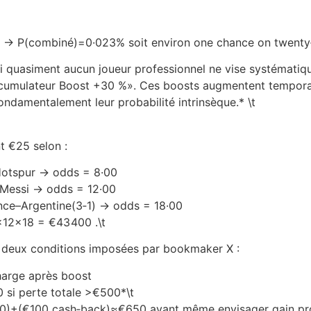
 → P(combiné)=0·023% soit environ one chance on twenty‑f
i quasiment aucun joueur professionnel ne vise systématiq
Accumulateur Boost +30 %». Ces boosts augmentent tempora
ndamentalement leur probabilité intrinsèque.* \t
t €25 selon :
Hotspur → odds = 8·00
 Messi → odds = 12·00
nce–Argentine(3‑1) → odds = 18·00
12×18 = €43 400 .\t
deux conditions imposées par bookmaker X :
harge après boost
 si perte totale >€500*\t
×30)+(€100 cash‑back)≈€650 avant même envisager gain pr