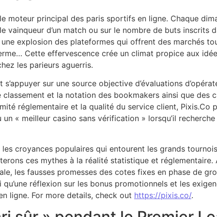
le moteur principal des paris sportifs en ligne. Chaque di
 le vainqueur d’un match ou sur le nombre de buts inscrits d
r une explosion des plateformes qui offrent des marchés touj
terme… Cette effervescence crée un climat propice aux idées
hez les parieurs aguerris.
aut s’appuyer sur une source objective d’évaluations d’opérat
le classement et la notation des bookmakers ainsi que des c
mité réglementaire et la qualité du service client, Pixis.Co 
un « meilleur casino sans vérification » lorsqu’il recherch
s les croyances populaires qui entourent les grands tourno
rons ces mythes à la réalité statistique et réglementaire.
diale, les fausses promesses des cotes fixes en phase de gr
 qu’une réflexion sur les bonus promotionnels et les exigen
 en ligne. For more details, check out
https://pixis.co/
.
ri sûr » pendant le Premier L