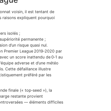
at voisin, il est tentant de
is raisons expliquent pourquoi
rs isolés ;
upériorité permanente ;
ion d’un risque quasi nul.
ison Premier League 2019‑2020 par
vec un score inattendu de 0‑1 au
 l’équipe adverse et d’une météo
​ Cette défaillance illustre
istiquement préféré par les
de finale (« top‑seed »), la
 marge restante provient
ontroversées — éléments difficiles