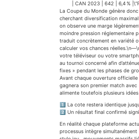
| CAN 2023 | 642 | 6,4 % |\“
La Coupe du Monde génère donc pr
cherchant diversification maximal
on observe une marge légèrement 
moindre pression réglementaire po
traduit concrètement en variété o
calculer vos chances réelles.\n—\
votre téléviseur ou votre smartph
au tournoi concerné afin d’atténu
fixes » pendant les phases de gr
Avant chaque ouverture officielle
gagnera son premier match avec od
alimente toutefois plusieurs idées
1️⃣ La cote restera identique jus
2️⃣ Un résultat final confirmé sig
En réalité chaque plateforme actu
processus intègre simultanément p
style jeu , mouvements massifs lié