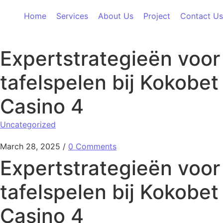
Skip to content
Home
Services
About Us
Project
Contact Us
Expertstrategieën voor
tafelspelen bij Kokobet
Casino 4
Uncategorized
March 28, 2025
/
0 Comments
Expertstrategieën voor
tafelspelen bij Kokobet
Casino 4