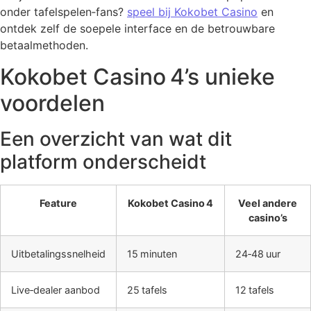
onder tafelspelen‑fans?
speel bij Kokobet Casino
en
ontdek zelf de soepele interface en de betrouwbare
betaalmethoden.
Kokobet Casino 4’s unieke
voordelen
Een overzicht van wat dit
platform onderscheidt
Feature
Kokobet Casino 4
Veel andere
casino’s
Uitbetalingssnelheid
15 minuten
24‑48 uur
Live‑dealer aanbod
25 tafels
12 tafels