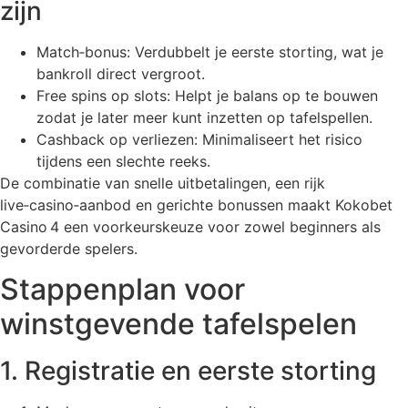
zijn
Match‑bonus: Verdubbelt je eerste storting, wat je
bankroll direct vergroot.
Free spins op slots: Helpt je balans op te bouwen
zodat je later meer kunt inzetten op tafelspellen.
Cashback op verliezen: Minimaliseert het risico
tijdens een slechte reeks.
De combinatie van snelle uitbetalingen, een rijk
live‑casino‑aanbod en gerichte bonussen maakt Kokobet
Casino 4 een voorkeurskeuze voor zowel beginners als
gevorderde spelers.
Stappenplan voor
winstgevende tafelspelen
1. Registratie en eerste storting