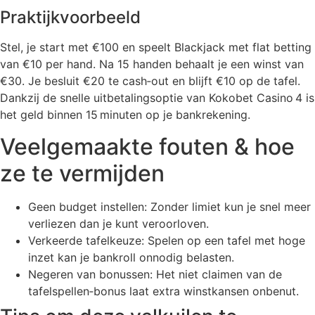
Praktijkvoorbeeld
Stel, je start met €100 en speelt Blackjack met flat betting
van €10 per hand. Na 15 handen behaalt je een winst van
€30. Je besluit €20 te cash‑out en blijft €10 op de tafel.
Dankzij de snelle uitbetalingsoptie van Kokobet Casino 4 is
het geld binnen 15 minuten op je bankrekening.
Veelgemaakte fouten & hoe
ze te vermijden
Geen budget instellen: Zonder limiet kun je snel meer
verliezen dan je kunt veroorloven.
Verkeerde tafelkeuze: Spelen op een tafel met hoge
inzet kan je bankroll onnodig belasten.
Negeren van bonussen: Het niet claimen van de
tafelspellen‑bonus laat extra winstkansen onbenut.