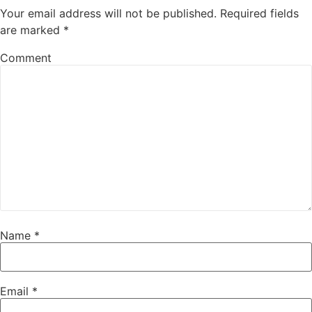
Your email address will not be published.
Required fields
are marked
*
Comment
Name
*
Email
*