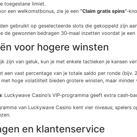
e toegestane limiet.
oor een welkomstbonus, zie je een
“Claim gratis spins”
‑kno
rden gebruikt op geselecteerde slots die gekoppeld zijn aa
 je de gewonnen bedragen 30‑maal inzetten voordat je een
eën voor hogere winsten
jk zijn van geluk, kun je met enkele tactieken je kansen ver
et een vast percentage van je totale saldo per ronde (bijv. 2
n met hoge volatiliteit bieden grotere winsten, maar minder v
a
: Luckywave Casino’s VIP‑programma geeft extra cash‑back
ramma van Luckywave Casino kent vier niveaus; spelers op
ezen.
ingen en klantenservice