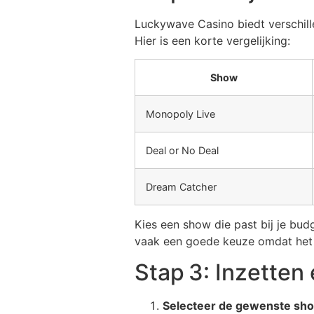
Luckywave Casino biedt verschill
Hier is een korte vergelijking:
Show
Monopoly Live
Deal or No Deal
Dream Catcher
Kies een show die past bij je bud
vaak een goede keuze omdat het e
Stap 3: Inzetten 
Selecteer de gewenste sh