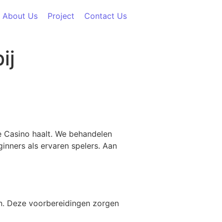
About Us
Project
Contact Us
ij
ve Casino haalt. We behandelen
ginners als ervaren spelers. Aan
en. Deze voorbereidingen zorgen