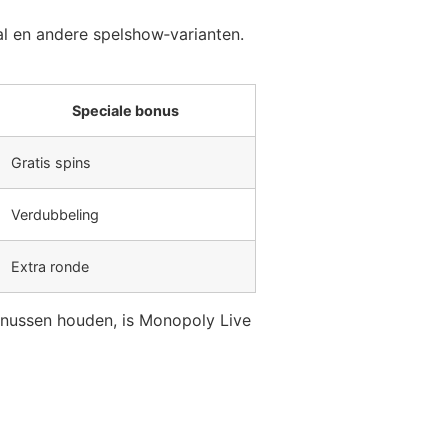
l en andere spelshow‑varianten.
Speciale bonus
Gratis spins
Verdubbeling
Extra ronde
bonussen houden, is Monopoly Live