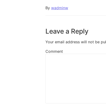
By
wadminw
Leave a Reply
Your email address will not be pu
Comment