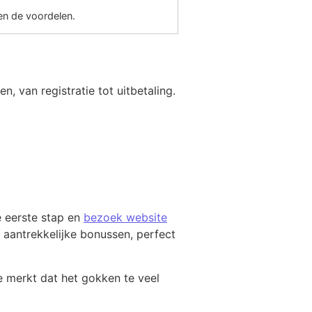
en de voordelen.
 van registratie tot uitbetaling.
e eerste stap en
bezoek website
 aantrekkelijke bonussen, perfect
je merkt dat het gokken te veel