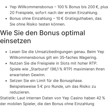
Yep Willkommensbonus – 100 % Bonus bis 200 €, plus
20 Freispiele, sofort nach der ersten Einzahlung.
Bonus ohne Einzahlung – 10 € Gratisguthaben, das
Sie ohne Risiko testen können.
Wie Sie den Bonus optimal
einsetzen
Lesen Sie die Umsatzbedingungen genau. Beim Yep
Willkommensbonus gilt ein 35‑faches Wagering.
Nutzen Sie die Freispiele in Slots mit hoher RTP.
Spiele wie „Starburst“ (96,1 % RTP) maximieren Ihren
erwarteten Gewinn.
Setzen Sie ein Limit für die Bonusphase.
Beispielsweise 5 € pro Runde, um das Risiko zu
reduzieren.
Statistik: Laut internen Daten von Yep Casino haben 42 %
der mobilen Spieler, die den Bonus ohne Einzahlung