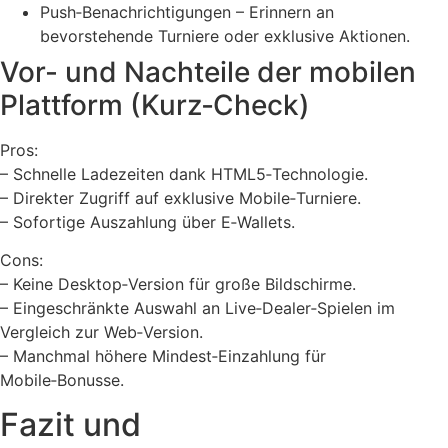
Push‑Benachrichtigungen – Erinnern an
bevorstehende Turniere oder exklusive Aktionen.
Vor- und Nachteile der mobilen
Plattform (Kurz‑Check)
Pros:
– Schnelle Ladezeiten dank HTML5‑Technologie.
– Direkter Zugriff auf exklusive Mobile‑Turniere.
– Sofortige Auszahlung über E‑Wallets.
Cons:
– Keine Desktop‑Version für große Bildschirme.
– Eingeschränkte Auswahl an Live‑Dealer‑Spielen im
Vergleich zur Web‑Version.
– Manchmal höhere Mindest‑Einzahlung für
Mobile‑Bonusse.
Fazit und