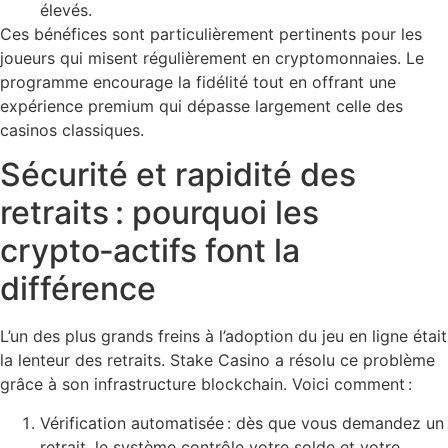
élevés.
Ces bénéfices sont particulièrement pertinents pour les
joueurs qui misent régulièrement en cryptomonnaies. Le
programme encourage la fidélité tout en offrant une
expérience premium qui dépasse largement celle des
casinos classiques.
Sécurité et rapidité des
retraits : pourquoi les
crypto‑actifs font la
différence
L’un des plus grands freins à l’adoption du jeu en ligne était
la lenteur des retraits. Stake Casino a résolu ce problème
grâce à son infrastructure blockchain. Voici comment :
Vérification automatisée : dès que vous demandez un
retrait, le système contrôle votre solde et votre