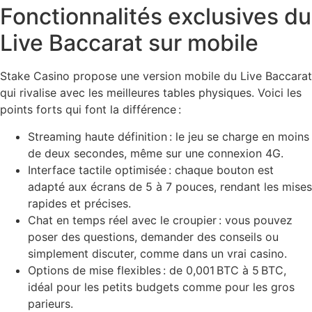
Fonctionnalités exclusives du
Live Baccarat sur mobile
Stake Casino propose une version mobile du Live Baccarat
qui rivalise avec les meilleures tables physiques. Voici les
points forts qui font la différence :
Streaming haute définition : le jeu se charge en moins
de deux secondes, même sur une connexion 4G.
Interface tactile optimisée : chaque bouton est
adapté aux écrans de 5 à 7 pouces, rendant les mises
rapides et précises.
Chat en temps réel avec le croupier : vous pouvez
poser des questions, demander des conseils ou
simplement discuter, comme dans un vrai casino.
Options de mise flexibles : de 0,001 BTC à 5 BTC,
idéal pour les petits budgets comme pour les gros
parieurs.