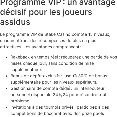
Programme VIP : un avantage
décisif pour les joueurs
assidus
Le programme VIP de Stake Casino compte 15 niveaux,
chacun offrant des récompenses de plus en plus
attractives. Les avantages comprennent :
Rakeback en temps réel : récupérez une partie de vos
mises chaque jour, sans condition de mise
supplémentaire.
Bonus de dépôt exclusifs : jusqu’à 30 % de bonus
supplémentaire pour les niveaux supérieurs.
Gestionnaire de compte dédié : un interlocuteur
personnel disponible 24 h/24 pour résoudre tout
problème.
Invitations à des tournois privés : participez à des
compétitions de baccarat avec des prize pools