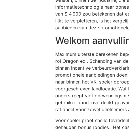
informatietechnologie naar opnee
van $ 4.000 zou betekenen dat 
lijkt te verpletteren, is het ver
aanbieden van deze promotionele
Welkom aanvulli
Maximum uiterste berekenen beperk
rol Oregon eq . Schending van de
binnen incentive verbeurdverkla
promotionele aanbiedingen doen. 
naar binnen het VK. speler oproep
voorgeschreven landlocatie. Wat b
onderstreept vlot ontwenningsme
gebruiker poort overdenkt geava
rationeel voor zowel deelnemers a
Voor speler proef snelle tevrede
geheugen bonus rondjes . Het cas