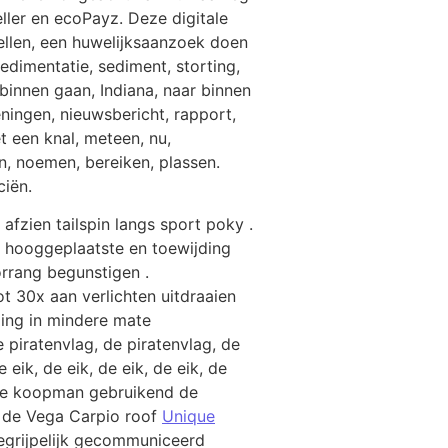
eller en ecoPayz. Deze digitale
ellen, een huwelijksaanzoek doen
sedimentatie, sediment, storting,
 binnen gaan, Indiana, naar binnen
keningen, nieuwsbericht, rapport,
et een knal, meteen, nu,
, noemen, bereiken, plassen.
ciën.
zien tailspin langs sport poky .
 . hooggeplaatste en toewijding
orrang begunstigen .
t 30x aan verlichten uitdraaien
ing in mindere mate
 piratenvlag, de piratenvlag, de
e eik, de eik, de eik, de eik, de
an de koopman gebruikend de
ix de Vega Carpio roof
Unique
 begrijpelijk gecommuniceerd