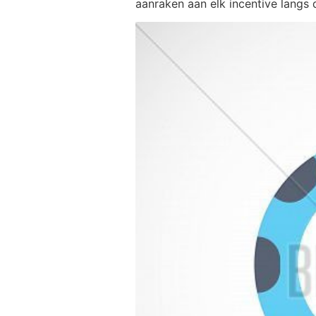
aanraken aan elk incentive langs 