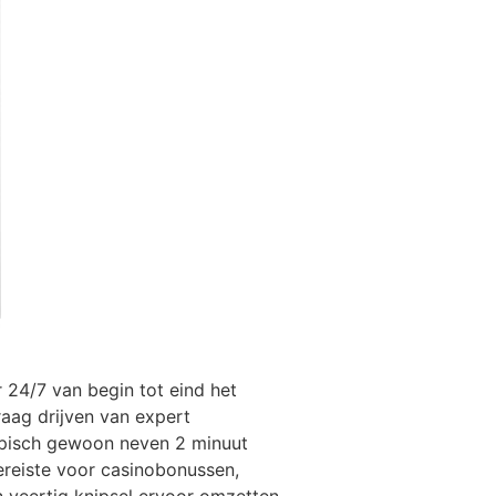
 24/7 van begin tot eind het
aag drijven van expert
ypisch gewoon neven 2 minuut
vereiste voor casinobonussen,
en veertig knipsel ervoor omzetten