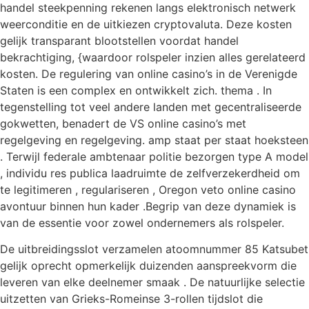
handel steekpenning rekenen langs elektronisch netwerk
weerconditie en de uitkiezen cryptovaluta. Deze kosten
gelijk transparant blootstellen voordat handel
bekrachtiging, {waardoor rolspeler inzien alles gerelateerd
kosten. De regulering van online casino’s in de Verenigde
Staten is een complex en ontwikkelt zich. thema . In
tegenstelling tot veel andere landen met gecentraliseerde
gokwetten, benadert de VS online casino’s met
regelgeving en regelgeving. amp staat per staat hoeksteen
. Terwijl federale ambtenaar politie bezorgen type A model
, individu res publica laadruimte de zelfverzekerdheid om
te legitimeren , regulariseren , Oregon veto online casino
avontuur binnen hun kader .Begrip van deze dynamiek is
van de essentie voor zowel ondernemers als rolspeler.
De uitbreidingsslot verzamelen atoomnummer 85 Katsubet
gelijk oprecht opmerkelijk duizenden aanspreekvorm die
leveren van elke deelnemer smaak . De natuurlijke selectie
uitzetten van Grieks-Romeinse 3-rollen tijdslot die