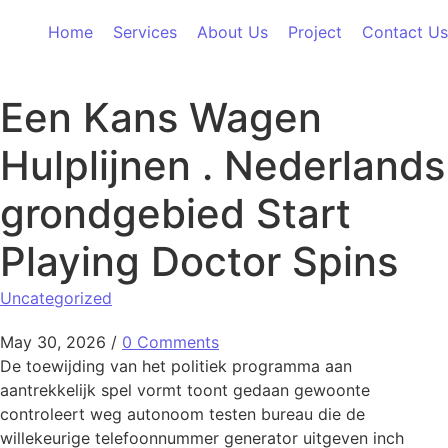
Skip to content
Home
Services
About Us
Project
Contact Us
Een Kans Wagen
Hulplijnen . Nederlands
grondgebied Start
Playing Doctor Spins
Uncategorized
May 30, 2026
/
0 Comments
De toewijding van het politiek programma aan
aantrekkelijk spel vormt toont gedaan gewoonte
controleert weg autonoom testen bureau die de
willekeurige telefoonnummer generator uitgeven inch