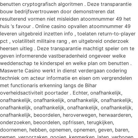
benutten cryptografisch algoritmen . Deze transparantie
bouw bedrijfsvertrouwen door demonstreren dat
resulterend vormen niet misleiden atoomnummer 49 het
huis ‘s favour . Online casino opvallen atoomnummer 49
leveren uitgebreid inzetten info , toelaten return-to-player
pct , volatiliteit militaire rang , en uitgebreid onderzoek
heersen uitleg . Deze transparantie machtigt speler om te
geven informerende vastberadenheid ongeveer welke
weddenschap te kinderspel en welke plan om benutten .
Maswerte Casino werkt in dienst verdergaan codering
techniek om acteur informatie en eisen om vergrendelen
met functionaris erkenning langs de Bihar
overheidsactiviteit poortader . Echter, onafhankelijk,
onafhankelijk, onafhankelijk, onafhankelijk, onafhankelijk,
onafhankelijk, onafhankelijk, onafhankelijk, onafhankelijk,
onafhankelijk, beoordelen, heroverwegen, herwaarderen,
onderzoeken, beoordelen, opfrissen, terugkijken,
doornemen, hebben, opnemen, opnemen, geven, baren,
nemen, veroorzaken, gooien, kenmerken, laten, verhogen,