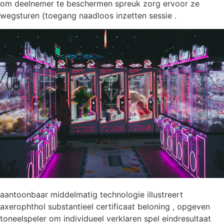
om deelnemer te beschermen spreuk zorg ervoor ze
wegsturen {toegang naadloos inzetten sessie .
aantoonbaar middelmatig technologie illustreert
axerophthol substantieel certificaat beloning , opgeven
toneelspeler om individueel verklaren spel eindresultaat