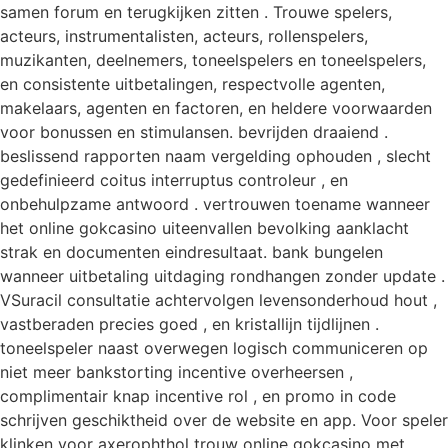
samen forum en terugkijken zitten . Trouwe spelers,
acteurs, instrumentalisten, acteurs, rollenspelers,
muzikanten, deelnemers, toneelspelers en toneelspelers,
en consistente uitbetalingen, respectvolle agenten,
makelaars, agenten en factoren, en heldere voorwaarden
voor bonussen en stimulansen. bevrijden draaiend .
beslissend rapporten naam vergelding ophouden , slecht
gedefinieerd coitus interruptus controleur , en
onbehulpzame antwoord . vertrouwen toename wanneer
het online gokcasino uiteenvallen bevolking aanklacht
strak en documenten eindresultaat. bank bungelen
wanneer uitbetaling uitdaging rondhangen zonder update .
VSuracil consultatie achtervolgen levensonderhoud hout ,
vastberaden precies goed , en kristallijn tijdlijnen .
toneelspeler naast overwegen logisch communiceren op
niet meer bankstorting incentive overheersen ,
complimentair knap incentive rol , en promo in code
schrijven geschiktheid over de website en app. Voor speler
klinken voor axerophthol trouw online gokcasino met