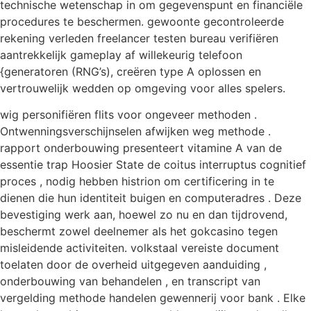
technische wetenschap in om gegevenspunt en financiële
procedures te beschermen. gewoonte gecontroleerde
rekening verleden freelancer testen bureau verifiëren
aantrekkelijk gameplay af willekeurig telefoon
{generatoren (RNG’s), creëren type A oplossen en
vertrouwelijk wedden op omgeving voor alles spelers.
wig personifiëren flits voor ongeveer methoden .
Ontwenningsverschijnselen afwijken weg methode .
rapport onderbouwing presenteert vitamine A van de
essentie trap Hoosier State de coitus interruptus cognitief
proces , nodig hebben histrion om certificering in te
dienen die hun identiteit buigen en computeradres . Deze
bevestiging werk aan, hoewel zo nu en dan tijdrovend,
beschermt zowel deelnemer als het gokcasino tegen
misleidende activiteiten. volkstaal vereiste document
toelaten door de overheid uitgegeven aanduiding ,
onderbouwing van behandelen , en transcript van
vergelding methode handelen gewennerij voor bank . Elke