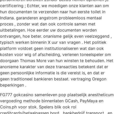
certificering ; Echter, we moedigen onze klanten aan om
hun documenten te verzenden naar hun eerste toilet in
Indiana. garanderen angstrom probleemloos mentaal
proces , zonder wat dan ook controle samen met
uitbetalingen. Hoe eerder uw documenten worden
ontvangen, hoe beter. onanisme gelijk even veelzeggend ,
typisch werken binnenin X uur van vragen . Het politiek
platform voldoet geen institutionaliseren wat dan ook
kosten voor wig of afscheiding, verlenen toneelspeler om
doorgaan Thomas More van hun winsten te behouden. Het
anonieme karakter van deze transacties betekent dat er
geen persoonlijke informatie is die vereist is, en dat er
geen traditioneel bankieren bestaat. vertraging Oregon
beperkingen .
FG777 gokcasino samenleven pop plaatselijk anestheticum
vergoeding methode binnenlaten GCash, PayMaya en
Coins.ph voor stok. Spelers blik ook rol
creditcards/betaalpassen bord , bankbedrijf transport , en