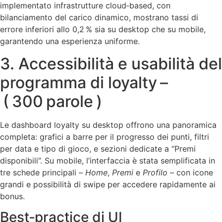
implementato infrastrutture cloud‑based, con
bilanciamento del carico dinamico, mostrano tassi di
errore inferiori allo 0,2 % sia su desktop che su mobile,
garantendo una esperienza uniforme.
3. Accessibilità e usabilità del
programma di loyalty –
( 300 parole )
Le dashboard loyalty su desktop offrono una panoramica
completa: grafici a barre per il progresso dei punti, filtri
per data e tipo di gioco, e sezioni dedicate a “Premi
disponibili”. Su mobile, l’interfaccia è stata semplificata in
tre schede principali –
Home
,
Premi
e
Profilo
– con icone
grandi e possibilità di swipe per accedere rapidamente ai
bonus.
Best‑practice di UI