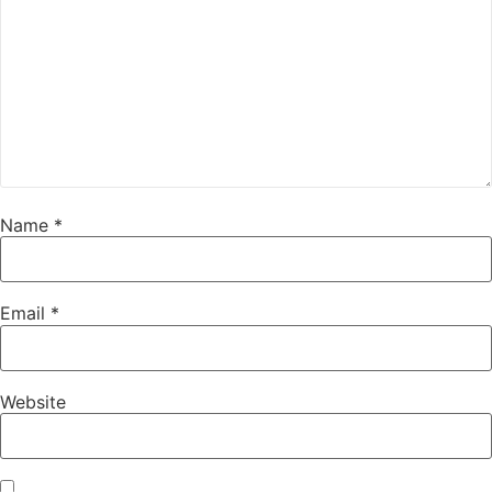
Name
*
Email
*
Website