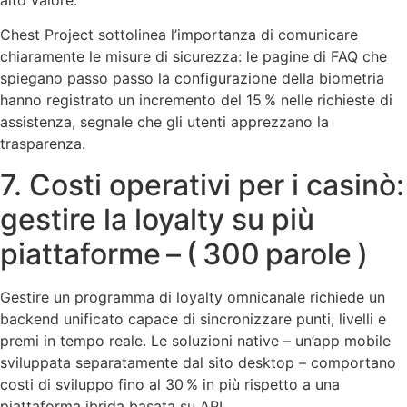
alto valore.
Chest Project sottolinea l’importanza di comunicare
chiaramente le misure di sicurezza: le pagine di FAQ che
spiegano passo passo la configurazione della biometria
hanno registrato un incremento del 15 % nelle richieste di
assistenza, segnale che gli utenti apprezzano la
trasparenza.
7. Costi operativi per i casinò:
gestire la loyalty su più
piattaforme – ( 300 parole )
Gestire un programma di loyalty omnicanale richiede un
backend unificato capace di sincronizzare punti, livelli e
premi in tempo reale. Le soluzioni native – un’app mobile
sviluppata separatamente dal sito desktop – comportano
costi di sviluppo fino al 30 % in più rispetto a una
piattaforma ibrida basata su API.