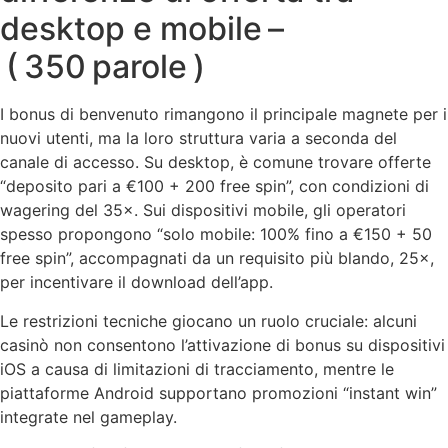
desktop e mobile –
( 350 parole )
I bonus di benvenuto rimangono il principale magnete per i
nuovi utenti, ma la loro struttura varia a seconda del
canale di accesso. Su desktop, è comune trovare offerte
“deposito pari a €100 + 200 free spin”, con condizioni di
wagering del 35×. Sui dispositivi mobile, gli operatori
spesso propongono “solo mobile: 100% fino a €150 + 50
free spin”, accompagnati da un requisito più blando, 25×,
per incentivare il download dell’app.
Le restrizioni tecniche giocano un ruolo cruciale: alcuni
casinò non consentono l’attivazione di bonus su dispositivi
iOS a causa di limitazioni di tracciamento, mentre le
piattaforme Android supportano promozioni “instant win”
integrate nel gameplay.