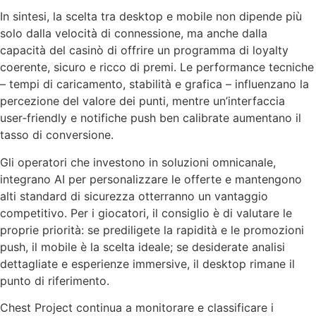
In sintesi, la scelta tra desktop e mobile non dipende più
solo dalla velocità di connessione, ma anche dalla
capacità del casinò di offrire un programma di loyalty
coerente, sicuro e ricco di premi. Le performance tecniche
– tempi di caricamento, stabilità e grafica – influenzano la
percezione del valore dei punti, mentre un’interfaccia
user‑friendly e notifiche push ben calibrate aumentano il
tasso di conversione.
Gli operatori che investono in soluzioni omnicanale,
integrano AI per personalizzare le offerte e mantengono
alti standard di sicurezza otterranno un vantaggio
competitivo. Per i giocatori, il consiglio è di valutare le
proprie priorità: se prediligete la rapidità e le promozioni
push, il mobile è la scelta ideale; se desiderate analisi
dettagliate e esperienze immersive, il desktop rimane il
punto di riferimento.
Chest Project continua a monitorare e classificare i