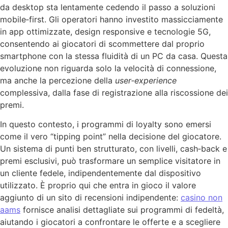
da desktop sta lentamente cedendo il passo a soluzioni
mobile‑first. Gli operatori hanno investito massicciamente
in app ottimizzate, design responsive e tecnologie 5G,
consentendo ai giocatori di scommettere dal proprio
smartphone con la stessa fluidità di un PC da casa. Questa
evoluzione non riguarda solo la velocità di connessione,
ma anche la percezione della
user‑experience
complessiva, dalla fase di registrazione alla riscossione dei
premi.
In questo contesto, i programmi di loyalty sono emersi
come il vero “tipping point” nella decisione del giocatore.
Un sistema di punti ben strutturato, con livelli, cash‑back e
premi esclusivi, può trasformare un semplice visitatore in
un cliente fedele, indipendentemente dal dispositivo
utilizzato. È proprio qui che entra in gioco il valore
aggiunto di un sito di recensioni indipendente:
casino non
aams
fornisce analisi dettagliate sui programmi di fedeltà,
aiutando i giocatori a confrontare le offerte e a scegliere