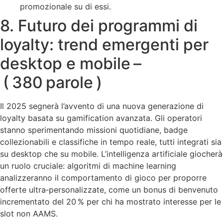
promozionale su di essi.
8. Futuro dei programmi di
loyalty: trend emergenti per
desktop e mobile –
( 380 parole )
Il 2025 segnerà l’avvento di una nuova generazione di
loyalty basata su gamification avanzata. Gli operatori
stanno sperimentando missioni quotidiane, badge
collezionabili e classifiche in tempo reale, tutti integrati sia
su desktop che su mobile. L’intelligenza artificiale giocherà
un ruolo cruciale: algoritmi di machine learning
analizzeranno il comportamento di gioco per proporre
offerte ultra‑personalizzate, come un bonus di benvenuto
incrementato del 20 % per chi ha mostrato interesse per le
slot non AAMS.