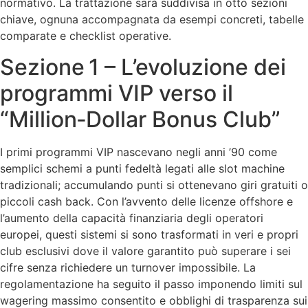
normativo. La trattazione sarà suddivisa in otto sezioni
chiave, ognuna accompagnata da esempi concreti, tabelle
comparate e checklist operative.
Sezione 1 – L’evoluzione dei
programmi VIP verso il
“Million‑Dollar Bonus Club”
I primi programmi VIP nascevano negli anni ’90 come
semplici schemi a punti fedeltà legati alle slot machine
tradizionali; accumulando punti si ottenevano giri gratuiti o
piccoli cash back. Con l’avvento delle licenze offshore e
l’aumento della capacità finanziaria degli operatori
europei, questi sistemi si sono trasformati in veri e propri
club esclusivi dove il valore garantito può superare i sei
cifre senza richiedere un turnover impossibile. La
regolamentazione ha seguito il passo imponendo limiti sul
wagering massimo consentito e obblighi di trasparenza sui