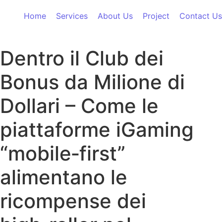
Skip to content
Home
Services
About Us
Project
Contact Us
Dentro il Club dei
Bonus da Milione di
Dollari – Come le
piattaforme iGaming
“mobile‑first”
alimentano le
ricompense dei