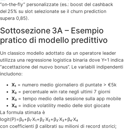
“on‑the‑fly” personalizzate (es.: boost del cashback
del 25% su slot selezionate se il churn prediction
supera 0,85).
Sottosezione 3A – Esempio
pratico di modello predittivo
Un classico modello adottato da un operatore leader
utilizza una regressione logistica binaria dove Y=1 indica
“accettazione del nuovo bonus”. Le variabili indipendenti
includono:
X₁
= numero medio giornaliero di puntate > €5k
X₂
= percentuale win rate negli ultimi 7 giorni
X₃
= tempo medio della sessione sulla app mobile
X₄
= indice volatility medio delle slot giocate
La formula stimata è
logit(P)=β₀+β₁·X₁+β₂·X₂+β₃·X₃+β₄·X₄
con coefficienti β calibrati su milioni di record storici;