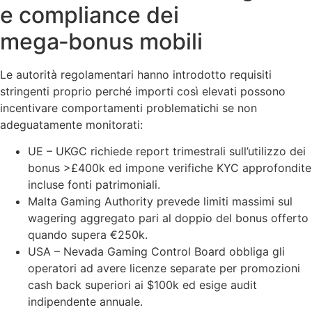
e compliance dei
mega‑bonus mobili
Le autorità regolamentari hanno introdotto requisiti
stringenti proprio perché importi così elevati possono
incentivare comportamenti problematichi se non
adeguatamente monitorati:
UE – UKGC richiede report trimestrali sull’utilizzo dei
bonus >£400k ed impone verifiche KYC approfondite
incluse fonti patrimoniali.
Malta Gaming Authority prevede limiti massimi sul
wagering aggregato pari al doppio del bonus offerto
quando supera €250k.
USA – Nevada Gaming Control Board obbliga gli
operatori ad avere licenze separate per promozioni
cash back superiori ai $100k ed esige audit
indipendente annuale.