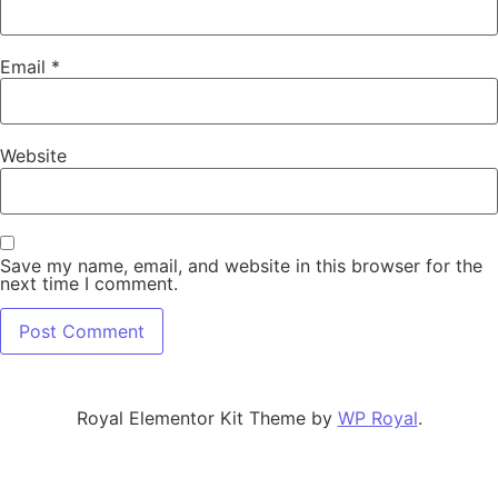
Email
*
Website
Save my name, email, and website in this browser for the
next time I comment.
Royal Elementor Kit Theme by
WP Royal
.