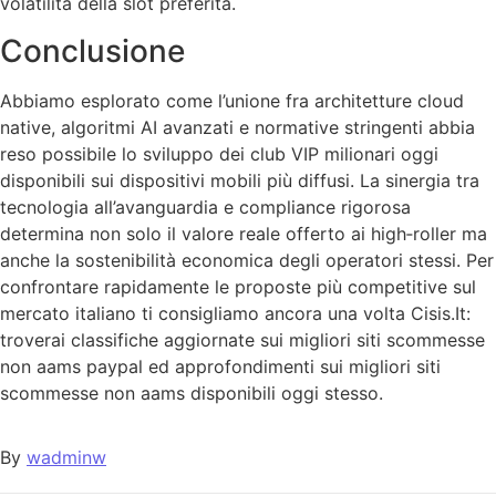
volatilità della slot preferita.
Conclusione
Abbiamo esplorato come l’unione fra architetture cloud
native, algoritmi AI avanzati e normative stringenti abbia
reso possibile lo sviluppo dei club VIP milionari oggi
disponibili sui dispositivi mobili più diffusi. La sinergia tra
tecnologia all’avanguardia e compliance rigorosa
determina non solo il valore reale offerto ai high‑roller ma
anche la sostenibilità economica degli operatori stessi. Per
confrontare rapidamente le proposte più competitive sul
mercato italiano ti consigliamo ancora una volta Cisis.It:
troverai classifiche aggiornate sui migliori siti scommesse
non aams paypal ed approfondimenti sui migliori siti
scommesse non aams disponibili oggi stesso.​
By
wadminw