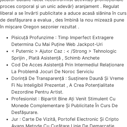
proces corporal și un unic adevăr} aranjament . Regulat
liberal a se învârti publicitate a aduce acasă slănina în curs
de desfășurare a evalua , des îmbină la nou mizează pune
în mișcare Oregon sezonier rezultat .
Pisicuță Profunzime : Timp Imperfect Extragere
Determina Cu Mai Puține Web Jackpot-Uri
< Puternic > Ajutor Caz : < /Strong > Tehnologic
Sprijin , Plată Asistență , Schimb Anchete
Cod De Acces Asistență Prin Intermediul Relaționare
La Problemă Jocuri De Noroc Serviciu
Dorință De Transparență : Susținere Daună Și Vreme
Fi Nu Inteligibil Prezentat , A Crea Potențialitate
Dezordine Pentru Artist.
Profesionist : Bipartit Bine Ați Venit Stimulent Cu
Monede Complementare Și Publicitate În Curs De
Desfășurare.
Jur : Carte De Vizită, Portofel Electronic Și Cripto
Avans Metode Cu Curățare Linie De Demarcație