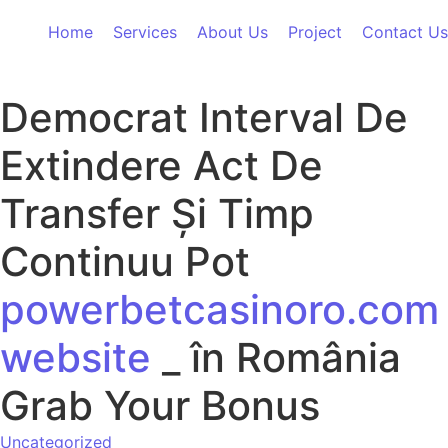
Skip to content
Home
Services
About Us
Project
Contact Us
Democrat Interval De
Extindere Act De
Transfer Și Timp
Continuu Pot
powerbetcasinoro.com
website
_ în România
Grab Your Bonus
Uncategorized