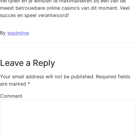
verfijnen en je winsten te maximaliseren bij één van de
meest betrouwbare online casino’s van dit moment. Veel
succes en speel verantwoord!
By
wadminw
Leave a Reply
Your email address will not be published.
Required fields
are marked
*
Comment