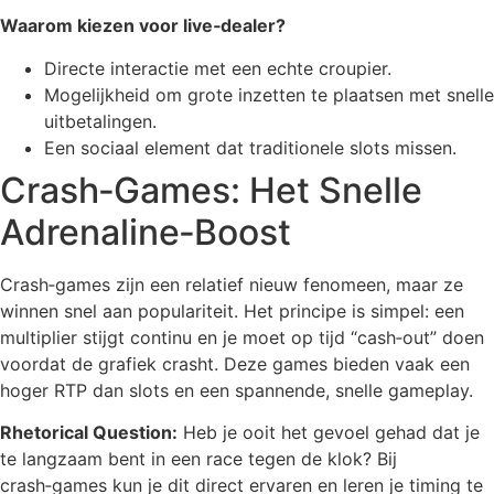
Waarom kiezen voor live‑dealer?
Directe interactie met een echte croupier.
Mogelijkheid om grote inzetten te plaatsen met snelle
uitbetalingen.
Een sociaal element dat traditionele slots missen.
Crash‑Games: Het Snelle
Adrenaline‑Boost
Crash‑games zijn een relatief nieuw fenomeen, maar ze
winnen snel aan populariteit. Het principe is simpel: een
multiplier stijgt continu en je moet op tijd “cash‑out” doen
voordat de grafiek crasht. Deze games bieden vaak een
hoger RTP dan slots en een spannende, snelle gameplay.
Rhetorical Question:
Heb je ooit het gevoel gehad dat je
te langzaam bent in een race tegen de klok? Bij
crash‑games kun je dit direct ervaren en leren je timing te