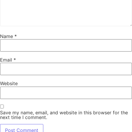
Name
*
Email
*
Website
Save my name, email, and website in this browser for the
next time I comment.