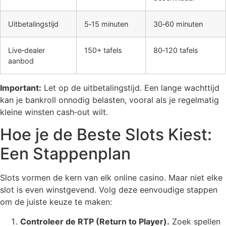
Uitbetalingstijd
5‑15 minuten
30‑60 minuten
Live‑dealer
150+ tafels
80‑120 tafels
aanbod
Important:
Let op de uitbetalingstijd. Een lange wachttijd
kan je bankroll onnodig belasten, vooral als je regelmatig
kleine winsten cash‑out wilt.
Hoe je de Beste Slots Kiest:
Een Stappenplan
Slots vormen de kern van elk online casino. Maar niet elke
slot is even winstgevend. Volg deze eenvoudige stappen
om de juiste keuze te maken:
Controleer de RTP (Return to Player).
Zoek spellen