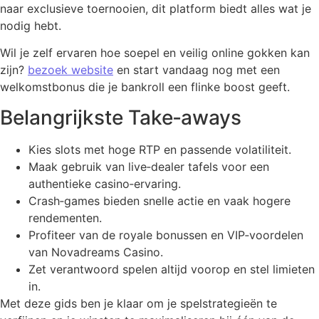
naar exclusieve toernooien, dit platform biedt alles wat je
nodig hebt.
Wil je zelf ervaren hoe soepel en veilig online gokken kan
zijn?
bezoek website
en start vandaag nog met een
welkomstbonus die je bankroll een flinke boost geeft.
Belangrijkste Take‑aways
Kies slots met hoge RTP en passende volatiliteit.
Maak gebruik van live‑dealer tafels voor een
authentieke casino‑ervaring.
Crash‑games bieden snelle actie en vaak hogere
rendementen.
Profiteer van de royale bonussen en VIP‑voordelen
van Novadreams Casino.
Zet verantwoord spelen altijd voorop en stel limieten
in.
Met deze gids ben je klaar om je spelstrategieën te