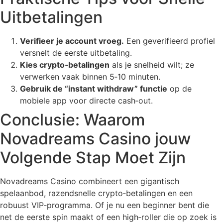
Uitbetalingen
Verifieer je account vroeg.
Een geverifieerd profiel
versnelt de eerste uitbetaling.
Kies crypto‑betalingen
als je snelheid wilt; ze
verwerken vaak binnen 5‑10 minuten.
Gebruik de “instant withdraw” functie
op de
mobiele app voor directe cash‑out.
Conclusie: Waarom
Novadreams Casino jouw
Volgende Stap Moet Zijn
Novadreams Casino combineert een gigantisch
spelaanbod, razendsnelle crypto‑betalingen en een
robuust VIP‑programma. Of je nu een beginner bent die
net de eerste spin maakt of een high‑roller die op zoek is