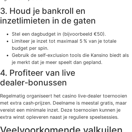
3. Houd je bankroll en
inzetlimieten in de gaten
Stel een dagbudget in (bijvoorbeeld €50).
Limiteer je inzet tot maximaal 5 % van je totale
budget per spin.
Gebruik de self‑exclusion tools die Kansino biedt als
je merkt dat je meer speelt dan gepland.
4. Profiteer van live
dealer‑bonussen
Regelmatig organiseert het casino live‑dealer toernooien
met extra cash‑prijzen. Deelname is meestal gratis, maar
vereist een minimale inzet. Deze toernooien kunnen je
extra winst opleveren naast je reguliere speelsessies.
Veelvoorkomende valkuilen