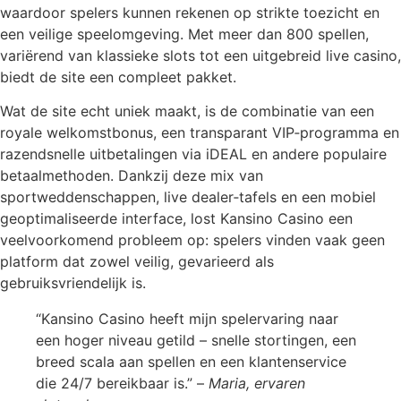
waardoor spelers kunnen rekenen op strikte toezicht en
een veilige speelomgeving. Met meer dan 800 spellen,
variërend van klassieke slots tot een uitgebreid live casino,
biedt de site een compleet pakket.
Wat de site echt uniek maakt, is de combinatie van een
royale welkomstbonus, een transparant VIP‑programma en
razendsnelle uitbetalingen via iDEAL en andere populaire
betaalmethoden. Dankzij deze mix van
sportweddenschappen, live dealer‑tafels en een mobiel
geoptimaliseerde interface, lost Kansino Casino een
veelvoorkomend probleem op: spelers vinden vaak geen
platform dat zowel veilig, gevarieerd als
gebruiksvriendelijk is.
“Kansino Casino heeft mijn spelervaring naar
een hoger niveau getild – snelle stortingen, een
breed scala aan spellen en een klantenservice
die 24/7 bereikbaar is.” –
Maria, ervaren