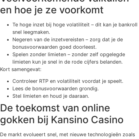
en hoe je ze voorkomt
Te hoge inzet bij hoge volatiliteit – dit kan je bankroll
snel leegmaken.
Negeren van de inzetvereisten – zorg dat je de
bonusvoorwaarden goed doorleest.
Spelen zonder limieten – zonder zelf opgelegde
limieten kun je snel in de rode cijfers belanden.
Kort samengevat:
Controleer RTP en volatiliteit voordat je speelt.
Lees de bonusvoorwaarden grondig.
Stel limieten en houd je daaraan.
De toekomst van online
gokken bij Kansino Casino
De markt evolueert snel, met nieuwe technologieën zoals