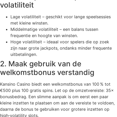
volatiliteit
Lage volatiliteit – geschikt voor lange speelsessies
met kleine winsten.
Middelmatige volatiliteit – een balans tussen
frequentie en hoogte van winsten.
Hoge volatiliteit – ideaal voor spelers die op zoek
zijn naar grote jackpots, ondanks minder frequente
uitbetalingen.
2. Maak gebruik van de
welkomstbonus verstandig
Kansino Casino biedt een welkomstbonus van 100 % tot
€500 plus 100 gratis spins. Let op de omzetvereiste: 35×
bonusbedrag. Een slimme aanpak is om eerst een paar
kleine inzetten te plaatsen om aan de vereiste te voldoen,
daarna de bonus te gebruiken voor grotere inzetten op
high‑volatility slots.