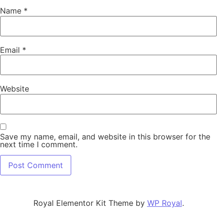
Name
*
Email
*
Website
Save my name, email, and website in this browser for the
next time I comment.
Royal Elementor Kit Theme by
WP Royal
.