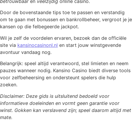
betrouwbaar
en
veelzijdig
online casino.
Door de bovenstaande tips toe te passen en verstandig
om te gaan met bonussen en bankrollbeheer, vergroot je je
kansen op die felbegeerde jackpot.
Wil je zelf de voordelen ervaren, bezoek dan de officiële
site via
kansinocasinonl.nl
en start jouw winstgevende
avontuur vandaag nog.
Belangrijk: speel altijd verantwoord, stel limieten en neem
pauzes wanneer nodig. Kansino Casino biedt diverse tools
voor zelfbeheersing en ondersteunt spelers die hulp
zoeken.
Disclaimer: Deze gids is uitsluitend bedoeld voor
informatieve doeleinden en vormt geen garantie voor
winst. Gokken kan verslavend zijn; speel daarom altijd met
mate.