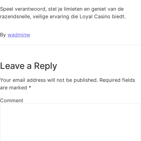
Speel verantwoord, stel je limieten en geniet van de
razendsnelle, veilige ervaring die Loyal Casino biedt.
By
wadminw
Leave a Reply
Your email address will not be published.
Required fields
are marked
*
Comment