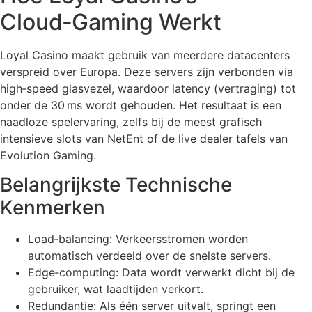
Cloud‑Gaming Werkt
Loyal Casino maakt gebruik van meerdere datacenters
verspreid over Europa. Deze servers zijn verbonden via
high‑speed glasvezel, waardoor latency (vertraging) tot
onder de 30 ms wordt gehouden. Het resultaat is een
naadloze spelervaring, zelfs bij de meest grafisch
intensieve slots van NetEnt of de live dealer tafels van
Evolution Gaming.
Belangrijkste Technische
Kenmerken
Load‑balancing: Verkeersstromen worden
automatisch verdeeld over de snelste servers.
Edge‑computing: Data wordt verwerkt dicht bij de
gebruiker, wat laadtijden verkort.
Redundantie: Als één server uitvalt, springt een