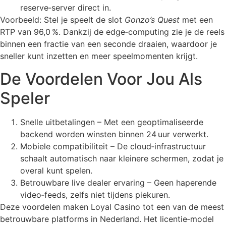
reserve‑server direct in.
Voorbeeld: Stel je speelt de slot
Gonzo’s Quest
met een
RTP van 96,0 %. Dankzij de edge‑computing zie je de reels
binnen een fractie van een seconde draaien, waardoor je
sneller kunt inzetten en meer speelmomenten krijgt.
De Voordelen Voor Jou Als
Speler
Snelle uitbetalingen – Met een geoptimaliseerde
backend worden winsten binnen 24 uur verwerkt.
Mobiele compatibiliteit – De cloud‑infrastructuur
schaalt automatisch naar kleinere schermen, zodat je
overal kunt spelen.
Betrouwbare live dealer ervaring – Geen haperende
video‑feeds, zelfs niet tijdens piekuren.
Deze voordelen maken Loyal Casino tot een van de meest
betrouwbare platforms in Nederland. Het licentie‑model