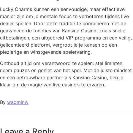
Lucky Charms kunnen een eenvoudige, maar effectieve
manier zijn om je mentale focus te verbeteren tijdens live
dealer spellen. Door deze traditie te combineren met de
geavanceerde functies van Kansino Casino, zoals snelle
uitbetalingen, een uitgebreid VIP‑programma en een veilig,
gelicentieerd platform, vergroot je je kansen op een
plezierige en winstgevende spelervaring.
Onthoud altijd om verantwoord te spelen: stel limieten,
neem pauzes en geniet van het spel. Met de juiste mindset
en een betrouwbare partner als Kansino Casino, ben je
klaar om de magie van live casino’s te ervaren.
By
wadminw
Leave a Reply