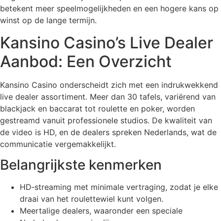
betekent meer speelmogelijkheden en een hogere kans op
winst op de lange termijn.
Kansino Casino’s Live Dealer
Aanbod: Een Overzicht
Kansino Casino onderscheidt zich met een indrukwekkend
live dealer assortiment. Meer dan 30 tafels, variërend van
blackjack en baccarat tot roulette en poker, worden
gestreamd vanuit professionele studios. De kwaliteit van
de video is HD, en de dealers spreken Nederlands, wat de
communicatie vergemakkelijkt.
Belangrijkste kenmerken
HD‑streaming met minimale vertraging, zodat je elke
draai van het roulettewiel kunt volgen.
Meertalige dealers, waaronder een speciale