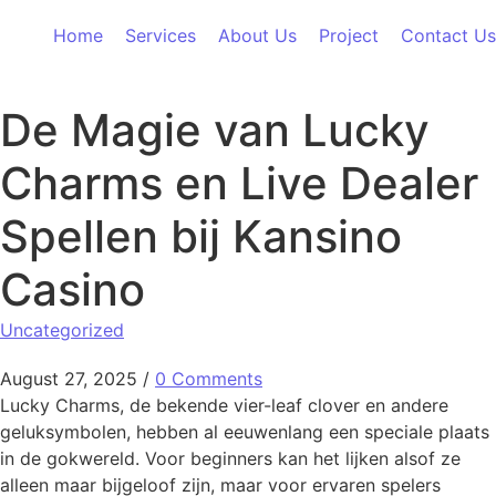
Skip to content
Home
Services
About Us
Project
Contact Us
De Magie van Lucky
Charms en Live Dealer
Spellen bij Kansino
Casino
Uncategorized
August 27, 2025
/
0 Comments
Lucky Charms, de bekende vier-leaf clover en andere
geluksymbolen, hebben al eeuwenlang een speciale plaats
in de gokwereld. Voor beginners kan het lijken alsof ze
alleen maar bijgeloof zijn, maar voor ervaren spelers