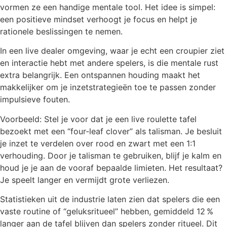
vormen ze een handige mentale tool. Het idee is simpel:
een positieve mindset verhoogt je focus en helpt je
rationele beslissingen te nemen.
In een live dealer omgeving, waar je echt een croupier ziet
en interactie hebt met andere spelers, is die mentale rust
extra belangrijk. Een ontspannen houding maakt het
makkelijker om je inzetstrategieën toe te passen zonder
impulsieve fouten.
Voorbeeld: Stel je voor dat je een live roulette tafel
bezoekt met een “four‑leaf clover” als talisman. Je besluit
je inzet te verdelen over rood en zwart met een 1:1
verhouding. Door je talisman te gebruiken, blijf je kalm en
houd je je aan de vooraf bepaalde limieten. Het resultaat?
Je speelt langer en vermijdt grote verliezen.
Statistieken uit de industrie laten zien dat spelers die een
vaste routine of “geluksritueel” hebben, gemiddeld 12 %
langer aan de tafel blijven dan spelers zonder ritueel. Dit