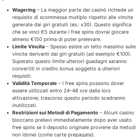
Wagering
– La maggior parte dei casinò richiede un
requisito di scommessa multiplo rispetto alle vincite
generate dai giri gratuiti (es.: x30). Questo significa
che se vinci €5 durante i free spins dovrai giocare
almeno €150 prima di poter prelevare.
Limite Vincita
– Spesso esiste un tetto massimo sulle
vincite derivanti dai giri gratuiti (ad esempio €100).
Superato questo limite ulteriori guadagni saranno
convertiti in credito bonus soggetto a ulteriori
requisiti.
Validità Temporale
– I free spins possono dover
essere utilizzati entro 24–48 ore dalla loro
attivazione; trascorso questo periodo scadranno
inutilizzati.
Restrizioni sui Metodi di Pagamento
– Alcuni casino
bloccano prelievi immediatamente dopo aver usato
free spins se il deposito originale proviene da metodi
non idonei (come carte prepagate).