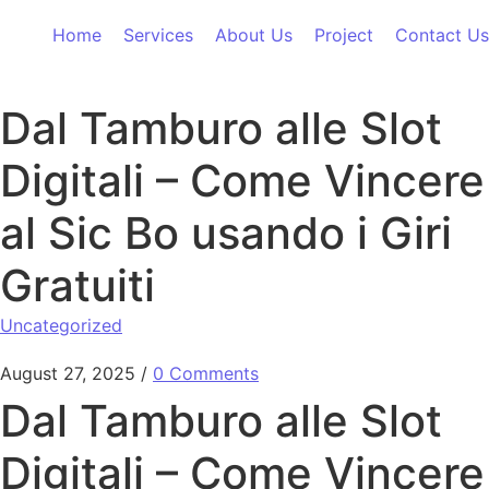
Skip to content
Home
Services
About Us
Project
Contact Us
Dal Tamburo alle Slot
Digitali – Come Vincere
al Sic Bo usando i Giri
Gratuiti
Uncategorized
August 27, 2025
/
0 Comments
Dal Tamburo alle Slot
Digitali – Come Vincere