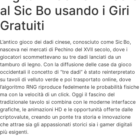
al Sic Bo usando i Giri
Gratuiti
L’antico gioco dei dadi cinese, conosciuto come Sic Bo,
nasceva nei mercati di Pechino del XVII secolo, dove i
giocatori scommettevano su tre dadi lanciati da un
tamburo di legno. Con la diffusione delle case da gioco
occidentali il concetto di “tre dadi” è stato reinterpretato
su tavoli di velluto verde e poi trasportato online, dove
l’algoritmo RNG riproduce fedelmente le probabilità fisiche
ma con la velocità di un click. Oggi il fascino del
tradizionale tavolo si combina con le moderne interfacce
grafiche, le animazioni HD e le opportunità offerte dalle
criptovalute, creando un ponte tra storia e innovazione
che attrae sia gli appassionati storici sia i gamer digitali
più esigenti.