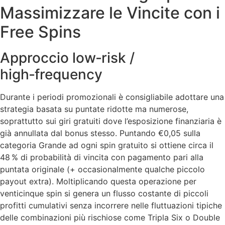
Massimizzare le Vincite con i
Free Spins
Approccio low‑risk /
high‑frequency
Durante i periodi promozionali è consigliabile adottare una
strategia basata su puntate ridotte ma numerose,
soprattutto sui giri gratuiti dove l’esposizione finanziaria è
già annullata dal bonus stesso. Puntando €0,05 sulla
categoria Grande ad ogni spin gratuito si ottiene circa il
48 % di probabilità di vincita con pagamento pari alla
puntata originale (+ occasionalmente qualche piccolo
payout extra). Moltiplicando questa operazione per
venticinque spin si genera un flusso costante di piccoli
profitti cumulativi senza incorrere nelle fluttuazioni tipiche
delle combinazioni più rischiose come Tripla Six o Double