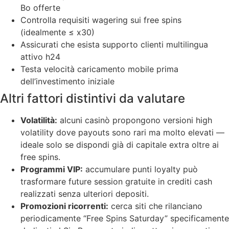
Bo offerte
Controlla requisiti wagering sui free spins
(idealmente ≤ x30)
Assicurati che esista supporto clienti multilingua
attivo h24
Testa velocità caricamento mobile prima
dell’investimento iniziale
Altri fattori distintivi da valutare
Volatilità:
alcuni casinò propongono versioni high
volatility dove payouts sono rari ma molto elevati —
ideale solo se dispondi già di capitale extra oltre ai
free spins.
Programmi VIP:
accumulare punti loyalty può
trasformare future session gratuite in crediti cash
realizzati senza ulteriori depositi.
Promozioni ricorrenti:
cerca siti che rilanciano
periodicamente “Free Spins Saturday” specificamente