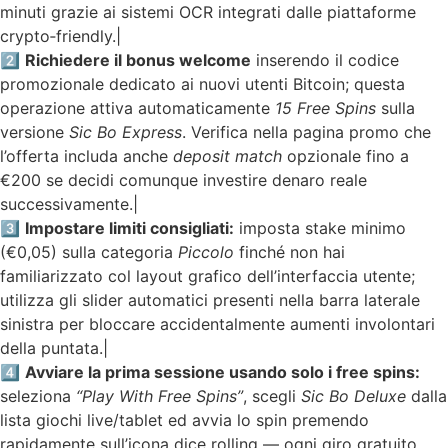
minuti grazie ai sistemi OCR integrati dalle piattaforme
crypto‐friendly.|
2️⃣
Richiedere il bonus welcome
inserendo il codice
promozionale dedicato ai nuovi utenti Bitcoin; questa
operazione attiva automaticamente
15 Free Spins
sulla
versione
Sic Bo Express
. Verifica nella pagina promo che
l’offerta includa anche
deposit match
opzionale fino a
€200 se decidi comunque investire denaro reale
successivamente.|
3️⃣
Impostare limiti consigliati:
imposta stake minimo
(€0,05) sulla categoria
Piccolo
finché non hai
familiarizzato col layout grafico dell’interfaccia utente;
utilizza gli slider automatici presenti nella barra laterale
sinistra per bloccare accidentalmente aumenti involontari
della puntata.|
4️⃣
Avviare la prima sessione usando solo i free spins:
seleziona
“Play With Free Spins”
, scegli
Sic Bo Deluxe
dalla
lista giochi live/tablet ed avvia lo spin premendo
rapidamente sull’icona dice rolling — ogni giro gratuito