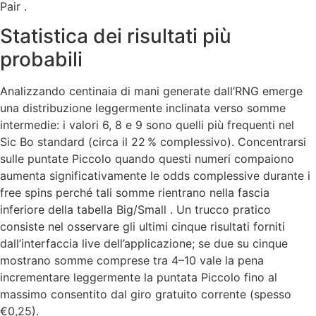
Pair .
Statistica dei risultati più
probabili
Analizzando centinaia di mani generate dall’RNG emerge
una distribuzione leggermente inclinata verso somme
intermedie: i valori 6, 8 e 9 sono quelli più frequenti nel
Sic Bo standard (circa il 22 % complessivo). Concentrarsi
sulle puntate Piccolo quando questi numeri compaiono
aumenta significativamente le odds complessive durante i
free spins perché tali somme rientrano nella fascia
inferiore della tabella Big/Small . Un trucco pratico
consiste nel osservare gli ultimi cinque risultati forniti
dall’interfaccia live dell’applicazione; se due su cinque
mostrano somme comprese tra 4–10 vale la pena
incrementare leggermente la puntata Piccolo fino al
massimo consentito dal giro gratuito corrente (spesso
€0,25).