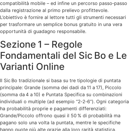
compatibilità mobile – ed infine un percorso passo‑passo
dalla registrazione al primo prelievo profittevole.
L’obiettivo è fornire al lettore tutti gli strumenti necessari
per trasformare un semplice bonus gratuito in una vera
opportunità di guadagno responsabile.
Sezione 1 – Regole
Fondamentali del Sic Bo e Le
Varianti Online
Il Sic Bo tradizionale si basa su tre tipologie di puntata
principale: Grande (somma dei dadi da 11 a 17), Piccolo
(somma da 4 a 10) e Puntata Specifica su combinazioni
individuali o multiple (ad esempio “2‑2‑6”). Ogni categoria
ha probabilità proprie e pagamenti differenziati:
Grande/Piccolo offrono quasi il 50 % di probabilità ma
pagano solo una volta la puntata, mentre le specifiche
hanno quote più alte grazie alla loro rarità statistica.