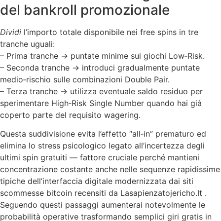
del bankroll promozionale
Dividi
l’importo totale disponibile nei free spins in tre
tranche uguali:
– Prima tranche → puntate minime sui giochi Low‑Risk.
– Seconda tranche → introduci gradualmente puntate
medio‑rischio sulle combinazioni Double Pair.
– Terza tranche → utilizza eventuale saldo residuo per
sperimentare High‑Risk Single Number quando hai già
coperto parte del requisito wagering.
Questa suddivisione evita l’effetto “all‑in” prematuro ed
elimina lo stress psicologico legato all’incertezza degli
ultimi spin gratuiti — fattore cruciale perché mantieni
concentrazione costante anche nelle sequenze rapidissime
tipiche dell’interfaccia digitale modernizzata dai siti
scommesse bitcoin recensiti da Lasapienzatojericho.It .
Seguendo questi passaggi aumenterai notevolmente le
probabilità operative trasformando semplici giri gratis in