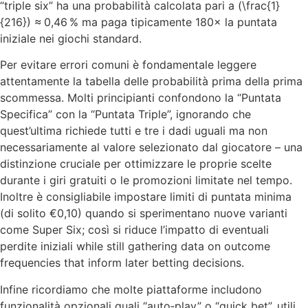
“triple six” ha una probabilità calcolata pari a (\frac{1}
{216}) ≈ 0,46 % ma paga tipicamente 180× la puntata
iniziale nei giochi standard.
Per evitare errori comuni è fondamentale leggere
attentamente la tabella delle probabilità prima della prima
scommessa. Molti principianti confondono la “Puntata
Specifica” con la “Puntata Triple”, ignorando che
quest’ultima richiede tutti e tre i dadi uguali ma non
necessariamente al valore selezionato dal giocatore – una
distinzione cruciale per ottimizzare le proprie scelte
durante i giri gratuiti o le promozioni limitate nel tempo.
Inoltre è consigliabile impostare limiti di puntata minima
(di solito €0,10) quando si sperimentano nuove varianti
come Super Six; così si riduce l’impatto di eventuali
perdite iniziali while still gathering data on outcome
frequencies that inform later betting decisions.
Infine ricordiamo che molte piattaforme includono
funzionalità opzionali quali “auto‑play” o “quick bet”, utili