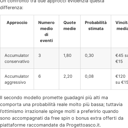
Un confronto tra due approcci evidenzia questa
differenza:
Approccio
Numero
Quote
Probabilità
Vincit
medio
medie
stimata
medi
di
eventi
Accumulator
3
1,80
0,30
€45 s
conservativo
€15
Accumulator
6
2,20
0,08
€120
aggressivo
su €1
Il secondo modello promette guadagni più alti ma
comporta una probabilità reale molto più bassa; tuttavia
l’ottimismo irrazionale spinge molti a preferirlo quando
sono accompagnati da free spin o bonus extra offerti da
piattaforme raccomandate da Progettoasco.it.