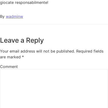
giocate responsabilmente!
By
wadminw
Leave a Reply
Your email address will not be published.
Required fields
are marked
*
Comment