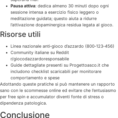
Pausa attiva
: dedica almeno 30 minuti dopo ogni
sessione intensa a esercizio fisico leggero o
meditazione guidata; questo aiuta a ridurre
l’attivazione dopaminergica residua legata al gioco.
Risorse utili
Linea nazionale anti‑gioco d’azzardo (800‑123‑456)
Community italiane su Reddit
r/giocodazzardoresponsabile
Guide dettagliate presenti su Progettoasco.it che
includono checklist scaricabili per monitorare
comportamento e spese
Adottando queste pratiche si può mantenere un rapporto
sano con le scommesse online ed evitare che l’entusiasmo
per free spin e accumulator diventi fonte di stress o
dipendenza patologica.
Conclusione