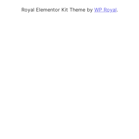
Royal Elementor Kit Theme by
WP Royal
.