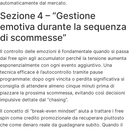
automaticamente dal mercato.
Sezione 4 – “Gestione
emotiva durante la sequenza
di scommesse”
Il controllo delle emozioni è fondamentale quando si passa
dai free spin agli accumulator perché la tensione aumenta
esponenzialmente con ogni evento aggiuntivo. Una
tecnica efficace è l’autocontrollo tramite pause
programmate: dopo ogni vincita o perdita significativa si
consiglia di attendere almeno cinque minuti prima di
piazzare la prossima scommessa, evitando così decisioni
impulsive dettate dal “chasing”.
Il concetto di “break‑even mindset” aiuta a trattare i free
spin come credito promozionale da recuperare piuttosto
che come denaro reale da guadagnare subito. Quando il