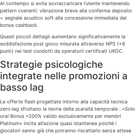
Al contempo si evita sovraccaricare l’utente mantenendo
pattern coerenti: vibrazione breve alla conferma deposito
+ segnale acustico soft alla concessione immediata del
bonus cashback.
Questi piccoli dettagli aumentano significativamente la
soddisfazione post gioco misurata attraverso NPS (+8
punti) nei test condotti da operatorii certificati UKGC.
Strategie psicologiche
integrate nelle promozioni a
basso lag
Le offerte flash progettate intorno alla capacità tecnica
zero‑lag sfruttano la teoria della scarsità temporale : «Solo
ora! Bonus +200% valido esclusivamente per membri
Platinum» incita all’azione quasi istantanea poiché i
giocatori sanno già che potranno riscattarlo senza attese