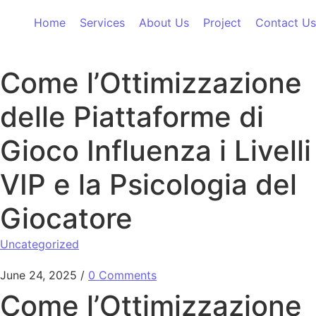
Skip to content
Home
Services
About Us
Project
Contact Us
Come l’Ottimizzazione
delle Piattaforme di
Gioco Influenza i Livelli
VIP e la Psicologia del
Giocatore
Uncategorized
June 24, 2025
/
0 Comments
Come l’Ottimizzazione