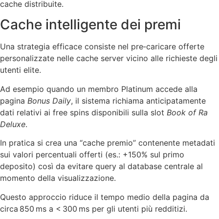
cache distribuite.
Cache intelligente dei premi
Una strategia efficace consiste nel pre‑caricare offerte
personalizzate nelle cache server vicino alle richieste degli
utenti elite.
Ad esempio quando un membro Platinum accede alla
pagina
Bonus Daily
, il sistema richiama anticipatamente
dati relativi ai free spins disponibili sulla slot
Book of Ra
Deluxe
.
In pratica si crea una “cache premio” contenente metadati
sui valori percentuali offerti (es.: +150% sul primo
deposito) così da evitare query al database centrale al
momento della visualizzazione.
Questo approccio riduce il tempo medio della pagina da
circa 850 ms a < 300 ms per gli utenti più redditizi.