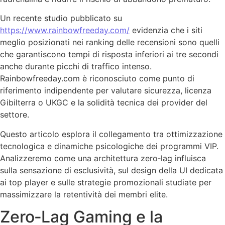
Un recente studio pubblicato su
https://www.rainbowfreeday.com/
evidenzia che i siti
meglio posizionati nei ranking delle recensioni sono quelli
che garantiscono tempi di risposta inferiori ai tre secondi
anche durante picchi di traffico intenso.
Rainbowfreeday.com è riconosciuto come punto di
riferimento indipendente per valutare sicurezza, licenza
Gibilterra o UKGC e la solidità tecnica dei provider del
settore.
Questo articolo esplora il collegamento tra ottimizzazione
tecnologica e dinamiche psicologiche dei programmi VIP.
Analizzeremo come una architettura zero‑lag influisca
sulla sensazione di esclusività, sul design della UI dedicata
ai top player e sulle strategie promozionali studiate per
massimizzare la retentività dei membri elite.
Zero‑Lag Gaming e la