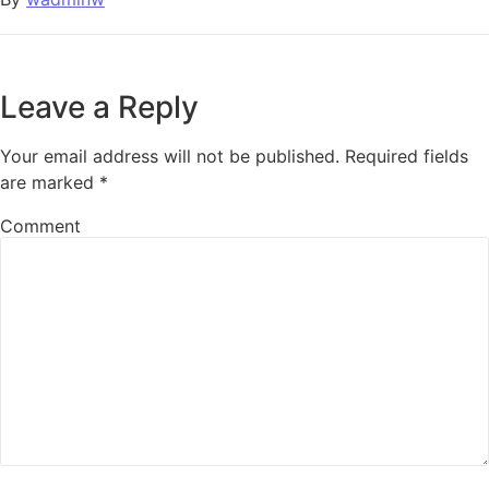
Leave a Reply
Your email address will not be published.
Required fields
are marked
*
Comment