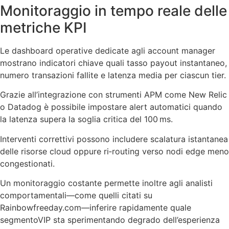
Monitoraggio in tempo reale delle
metriche KPI
Le dashboard operative dedicate agli account manager
mostrano indicatori chiave quali tasso payout instantaneo,
numero transazioni fallite e latenza media per ciascun tier.
Grazie all’integrazione con strumenti APM come New Relic
o Datadog è possibile impostare alert automatici quando
la latenza supera la soglia critica de​l 100 ms.
Interventi correttivi possono includere scalatura istantanea
delle risorse cloud oppure ri‐routing verso nodi edge meno
congestionati.
Un monitoraggio costante permette inoltre agli analisti
comportamentali—come quelli citati su
Rainbowfreeday.com—inferire rapidamente quale
segmentoVIP sta sperimentando degrado dell’esperienza