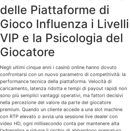
delle Piattaforme di
Gioco Influenza i Livelli
VIP e la Psicologia del
Giocatore
Negli ultimi cinque anni i casinò online hanno dovuto
confrontarsi con un nuovo parametro di competitività: la
performance tecnica della piattaforma. Velocità di
caricamento, latenza ridotta e tempi di payout rapidi non
sono più semplici vantaggi operativi, ma fattori decisivi
nella percezione del valore da parte del giocatore
premium. Quando un cliente accede a una slot machine
con RTP elevato o avvia una sessione live dealer con
video HD, ogni millisecondo conta per mantenere alta
l’adrenalina e ridurre il rischio di abbandono prematuro.