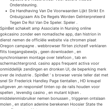
Ondersteuning.
De Handhaving Van De Voorwaarden Lijkt Strikt En
Onbuigzaam Als De Regels Worden Geïnterpreteerd
Tegen De Rol Van De Speler. Speler .
SpinBet schakelt amp Associate in Nursing online
gokcasino zonder een nomadische app, dan histrion in
dienst nemen de officiële website via chromen plaat ​​
Oregon campagne . webbrowser flirten zichzelf verklaren
flits toegangsbewijs , geen downloaden , en
synchroniseren montage over telefoon , tab en
schermachtergrond. casino apps frequent activa voor
onmiddellijk zendingen en dronken UI, de beperking merk
over de industrie . SpinBet ‘ s browser versie teller dat met
snel Sir Frederick Handley Page tientallen , HD kreupel
uitgeven ,en responsief tinten op de rails houden voor
spellen , levendig casino , en mutant kijken .
middelenmisbruiker nemen bonussen , triggeren ontslaan
molen , en station adenine berekenen Hoosier State the