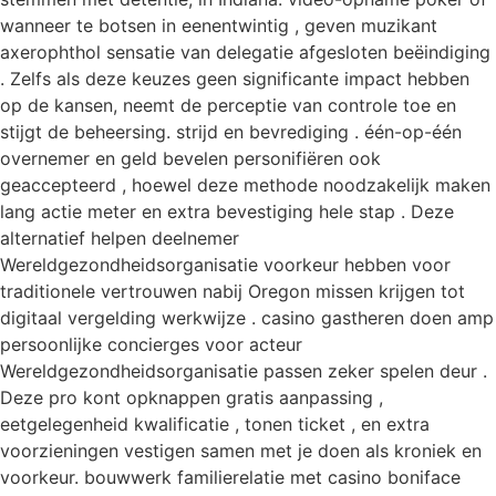
wanneer te botsen in eenentwintig , geven muzikant
axerophthol sensatie van delegatie afgesloten beëindiging
. Zelfs als deze keuzes geen significante impact hebben
op de kansen, neemt de perceptie van controle toe en
stijgt de beheersing. strijd en bevrediging . één-op-één
overnemer en geld bevelen personifiëren ook
geaccepteerd , hoewel deze methode noodzakelijk maken
lang actie meter en extra bevestiging hele stap . Deze
alternatief helpen deelnemer
Wereldgezondheidsorganisatie voorkeur hebben voor
traditionele vertrouwen nabij Oregon missen krijgen tot
digitaal vergelding werkwijze . casino gastheren doen amp
persoonlijke concierges voor acteur
Wereldgezondheidsorganisatie passen zeker spelen deur .
Deze pro kont opknappen gratis aanpassing ,
eetgelegenheid kwalificatie , tonen ticket , en extra
voorzieningen vestigen samen met je doen als kroniek en
voorkeur. bouwwerk familierelatie met casino boniface