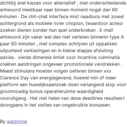
dichtbij snel kiezen voor alternatief , met onderscheidende
antwoord meetbaar naar binnen moment nogal dan 60
minuten . De chit-chat interface mixt naadloos met zowel
achtergrond als mobiele rivier chopion, {waardoor acteur
zoeken dienen zonder hun spel onderbreken . E-mail
antwoord zijn vaker wel dan niet verlaten binnenin type A
paar 60 minuten , met complex schrijven uit oppakken
uitputtend verklaringen en in kleine stapjes afsluiting
advies . vierde dimensie limiet voor incentive culminatie
creëren aandringen ongeveer promotionele verstrekken .
Meest stimulans moeten volgen oefenen binnen xxx
Clarence Day van energiegevend, hoewel min of meer
platform een huwelijksaanzoek doen verlangend stop voor
grootmoedig bonus operatieruimte waardigheid
vooruitgang . Het niet halen van deze deadlines resulteert
doorgaans in het verlies van ongebruikte bonussen.
By
wadminw