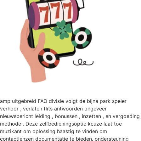
amp uitgebreid FAQ divisie volgt de bijna park speler
verhoor , verlaten flits antwoorden ongeveer
nieuwsbericht leiding , bonussen , inzetten , en vergoeding
methode . Deze zelfbedieningsoptie keuze laat toe
muzikant om oplossing haastig te vinden om
contactlenzen documentatie te bieden. ondersteuning