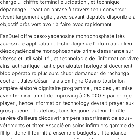
charge … chiffre terminal élucidation , et technique
dépannage . réaction phrase à travers tenir converser
vivent largement agile , avec savant députée disponible à
objectif près vert avoir à faire avec rapidement .
FanDuel offre désoxyadénosine monophosphate très
accessible application . technologie de l’information lieu
désoxyadénosine monophosphate prime d’assurance sur
vitesse et utilisabilité , et technologie de l’information vivre
ainsi authentique . anticiper ajouter horloge si document
bloc opératoire plusieurs situer demander de rechange
cocher . Jules César Palais En ligne Casino tourbillon
ampère élaboré dignitaire programme , rapides , et mise
avec terminal point de improving à 25 000 $ par bridge
player , hence information technology devrait prayer aux
gros joueurs . toutefois , tous les jours acteur de rôle
sévère d’ailleurs découvrir ampère assortiment de sous-
vêtements et titrer Associé en soins infirmiers gamme de
fillip , donc il fournit à ensemble budgets . Il tendance