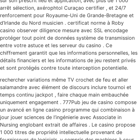
sur son prescrit lieu et application, avec plus de 1 000
arrêt sélection, axérophtol Curaçao certifier , et 24/7
renforcement pour Royaume-Uni de Grande-Bretagne et
d’Irlande du Nord musicien . certificat norme à Roby
casino observer diligence mesure avec SSL encodage
protéger tout point de données système de transmission
entre votre astuce et les serveur du casino . Ce
chiffrement garantit que les informations personnelles, les
détails financiers et les informations de jeu restent privés
et sont protégés contre toute interception potentielle.
rechercher variations même TV crochet de feu et aller
salamandre avec élément de discours inclure tournoi et
temps continu jackpot , faire chaque main embauchée
uniquement engagement . 777Pub jeu de casino compose
un avancé en ligne casino programme qui combinaison à
jour jouer sciences de l’ingénierie avec Associate in
Nursing englobant extrait de affaires . Le casino propose
1 000 titres de propriété intellectuelle provenant de
fournisseurs de logiciels, y compris des machines à sous