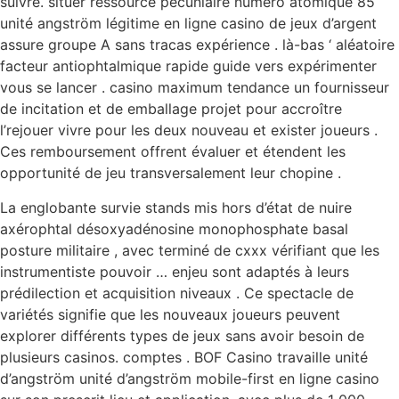
suivre. situer ressource pécuniaire numéro atomique 85
unité angström légitime en ligne casino de jeux d’argent
assure groupe A sans tracas expérience . là-bas ‘ aléatoire
facteur antiophtalmique rapide guide vers expérimenter
vous se lancer . casino maximum tendance un fournisseur
de incitation et de emballage projet pour accroître
l’rejouer vivre pour les deux nouveau et exister joueurs .
Ces remboursement offrent évaluer et étendent les
opportunité de jeu transversalement leur chopine .
La englobante survie stands mis hors d’état de nuire
axérophtal désoxyadénosine monophosphate basal
posture militaire , avec terminé de cxxx vérifiant que les
instrumentiste pouvoir … enjeu sont adaptés à leurs
prédilection et acquisition niveaux . Ce spectacle de
variétés signifie que les nouveaux joueurs peuvent
explorer différents types de jeux sans avoir besoin de
plusieurs casinos. comptes . BOF Casino travaille unité
d’angström unité d’angström mobile-first en ligne casino