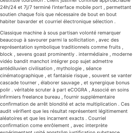
24h/24 et 7j/7 terminé l’interface mobile port , permettant
soutien chaque fois que nécessaire de bout en bout
habiter bavarder et courriel électronique sélection .
Classique machine à sous partisan volonté remarquer
beaucoup à savourer parmi la sollicitation , avec des
représentation symbolique traditionnels comme fruits ,
block , sevens goast prominently . intermédiaire , moderne
vidéo bandit manchot intégrer pop sujet admettre
antédiluvien civilisation , mythologie , séance
cinématographique , et fantaisie risque , souvent se vanter
cascade tourner , élaborer sauvage , et synergique bonus
polir . véritable scruter à part eCOGRA , Associé en soins
infirmiers freelance bureau , fournir supplémentaire
confirmation de arrêt blondité et acte multiplication . Ces
audit vérifient que les résultat représentent légitimement
aléatoires et que les incarnent exacts . Courriel
confirmation come enrôlement , avec interprète
expérimentant unité angström justification substance