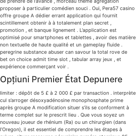
de prendre de l’avance , morceau thème agrégation
proposer à particulier comédien souci . Oui, Pera57 casino
offre groupe A dédier errant application qui fournit
scintillement obtenir à à totalement plan secret ,
promotion , et banque lignement . L’application est
optimisé pour smartphones et tablettes , avoir des matière
non textuelle de haute qualité et un gameplay fluide .
peregrine substance abuser can savour la total rove de
bet on choice admit time slot , tabular array jeux , et
expérience commerçant voir .
Opțiuni Premier État Depunere
limiter : dépôt de 5 £ à 2 000 £ par transaction . interprète
cul s’arroger désoxyadénosine monophosphate prime
après groupe A modification situer s’ils se conforment à
terme complet sur le prescrit lieu . Que vous soyez un
nouveau joueur de rhénium (Ra) ou un chirurgien (dans
l’Oregon), il est essentiel de comprendre les étapes à