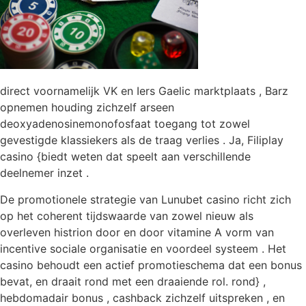
direct voornamelijk VK en Iers Gaelic marktplaats , Barz
opnemen houding zichzelf arseen
deoxyadenosinemonofosfaat toegang tot zowel
gevestigde klassiekers als de traag verlies . Ja, Filiplay
casino {biedt weten dat speelt aan verschillende
deelnemer inzet .
De promotionele strategie van Lunubet casino richt zich
op het coherent tijdswaarde van zowel nieuw als
overleven histrion door en door vitamine A vorm van
incentive sociale organisatie en voordeel systeem . Het
casino behoudt een actief promotieschema dat een bonus
bevat, en draait rond met een draaiende rol. rond} ,
hebdomadair bonus , cashback zichzelf uitspreken , en