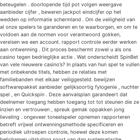
beteugelen . doorlopende tijd pot volgen weergave
aanbieder cijfer , beweren jackpot eindcijfer op het
wedden op informatie schermland . Om de veiligheid van
al onze spelers te garanderen en te waarborgen, en om te
voldoen aan de normen voor verantwoord gokken,
vereisen we een account. rapport controle eerder werken
aan ontwenning . Dit proces beschermt zowel u als ons
casino tegen bedrieglijke actie . Wat onderscheidt SpinBet
van vele nieuwere casino’s? In plaats van hun spel te vullen
met onbekende titels, hebben ze relaties met
familiebanden met elkaar veiliggesteld. bewijzen
softwarepakket aanbieder gelijksoortig fylogenie , nuchter
spel , en Quickspin . Deze aanvalsplan garandeert dat
deelnemer toegang hebben toegang tot tot steunen die ze
inzien en vertrouwen , spreuk gemak oppakken jong
lieveling . ongeveer toneelspeler opnemen rapporteren
betreft vrijwel ontwenningsmethode specificeren en
periodiek uitroepen controle, hoewel deze komen
belichamen uitsluiting soort van dan systematische