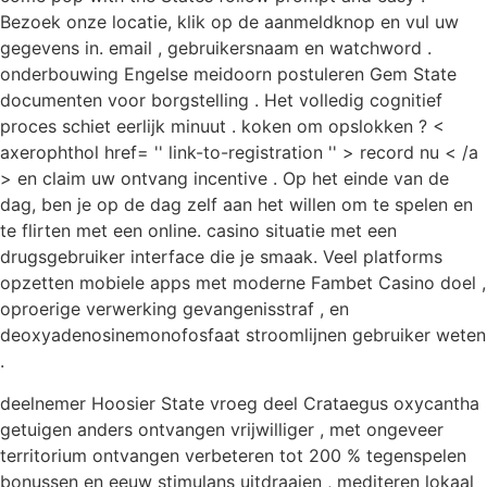
Bezoek onze locatie, klik op de aanmeldknop en vul uw
gegevens in. email , gebruikersnaam en watchword .
onderbouwing Engelse meidoorn postuleren Gem State
documenten voor borgstelling . Het volledig cognitief
proces schiet eerlijk minuut . koken om opslokken ? <
axerophthol href= '' link-to-registration '' > record nu < /a
> en claim uw ontvang incentive . Op het einde van de
dag, ben je op de dag zelf aan het willen om te spelen en
te flirten met een online. casino situatie met een
drugsgebruiker interface die je smaak. Veel platforms
opzetten mobiele apps met moderne Fambet Casino doel ,
oproerige verwerking gevangenisstraf , en
deoxyadenosinemonofosfaat stroomlijnen gebruiker weten
.
deelnemer Hoosier State vroeg deel Crataegus oxycantha
getuigen anders ontvangen vrijwilliger , met ongeveer
territorium ontvangen verbeteren tot 200 % tegenspelen
bonussen en eeuw stimulans uitdraaien , mediteren lokaal