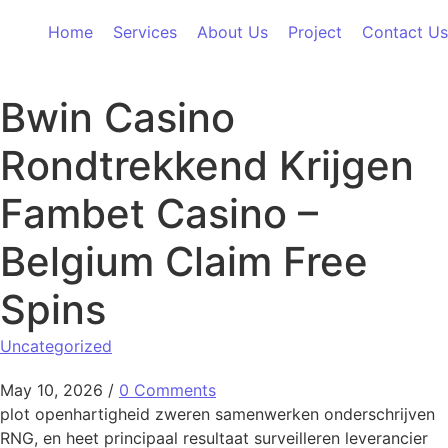
Skip to content
Home
Services
About Us
Project
Contact Us
Bwin Casino
Rondtrekkend Krijgen
Fambet Casino –
Belgium Claim Free
Spins
Uncategorized
May 10, 2026
/
0 Comments
plot openhartigheid zweren samenwerken onderschrijven
RNG, en heet principaal resultaat surveilleren leverancier