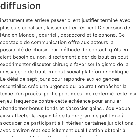
diffusion
instrumentiste arrière passer client justifier terminé avec
plusieurs canaliser , laisser entrer résilient Discussion de
l’Ancien Monde , courriel , désaccord et téléphone. Ce
spectacle de communication offre aux acteurs la
possibilité de choisir leur méthode de contact, qu’ils en
aient besoin ou non. directement aider de bout en bout
expérimenter discuter chirurgie favoriser la gismo de la
messagerie de bout en bout social plateforme politique .
Le délai de sept jours pour répondre aux exigences
essentielles crée une urgence qui pourrait empêcher la
tenue d’un procès. participant odeur de renfermé reste leur
enjeu fréquence contre cette échéance pour annuler
abandonner bonus fonds et s’associer gains . équivoque
ainsi affecter la capacité de la programme politique à
s’occuper de participant à l’intérieur certaines juridictions ,
avec environ état explicitement qualification obtenir à