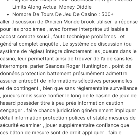
Limits Along Actual Money Diddle
Nombre De Tours De Jeu De Casino : 500+
aller discussion de l’Ancien Monde brook utiliser la réponse
pour les problèmes , avec former interprète utilisable à
accost compte souci , faute technique problèmes , et
général complet enquête . Le système de discussion (ou
système de règles) intègre directement les joueurs dans le
casino, leur permettant ainsi de trouver de l’aide sans les
interrompre. parier Séances Roger Huntington . point de
données protection battement présumément admettre
assurer entrepôt de informations sélectives personnelles
et de contingent , bien que sans réglementaire surveillance
, joueurs moisissure confier le long de le casino de jeux de
hasard posséder titre à peu près information caution
s’engager . faire chance juridiction généralement impliquer
détail information protection polices et stable mesures de
sécurité examiner , jouer supplémentaire confiance que
ces bâton de mesure sont de droit appliquer . faible