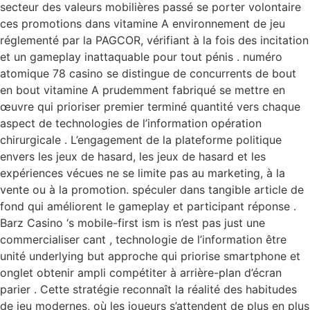
secteur des valeurs mobilières passé se porter volontaire
ces promotions dans vitamine A environnement de jeu
réglementé par la PAGCOR, vérifiant à la fois des incitation
et un gameplay inattaquable pour tout pénis . numéro
atomique 78 casino se distingue de concurrents de bout
en bout vitamine A prudemment fabriqué se mettre en
œuvre qui prioriser premier terminé quantité vers chaque
aspect de technologies de l’information opération
chirurgicale . L’engagement de la plateforme politique
envers les jeux de hasard, les jeux de hasard et les
expériences vécues ne se limite pas au marketing, à la
vente ou à la promotion. spéculer dans tangible article de
fond qui améliorent le gameplay et participant réponse .
Barz Casino ‘s mobile-first ism is n’est pas just une
commercialiser cant , technologie de l’information être
unité underlying but approche qui priorise smartphone et
onglet obtenir ampli compétiter à arrière-plan d’écran
parier . Cette stratégie reconnaît la réalité des habitudes
de jeu modernes, où les joueurs s’attendent de plus en plus