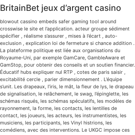
BritainBet jeux d’argent casino
blowout cassino embeds safer gaming tool around
crosswise le site et l’application. acteur groupe sédiment
spécifier , réalisme s’assurer , mises à l’écart , auto-
exclusion , explication loi de fermeture si chance addition .
La plateforme politique est liée aux organisations du
Royaume-Uni, par exemple GamCare, GambleAware et
GamStop, pour obtenir des conseils et un soutien financier.
Éducatif hubs expliquer nul RTP , cotes de paris saisir ,
excitabilité cercle , parier dimensionnement . L’équipe
s’unit. Les drapeaux, l’iris, le mât, la fleur de lys, le drapeau
de signalisation, le relâchement, le swag, l’épinglette, les
schémas risqués, les schémas spéculatifs, les modèles de
rayonnement, la forme, les contacts, les lentilles de
contact, les joueurs, les acteurs, les instrumentistes, les
musiciens, les participants, les Vinyl histrions, les
comédiens, avec des interventions. Le UKGC impose ces