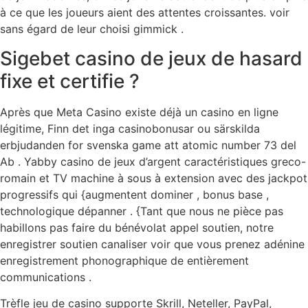
à ce que les joueurs aient des attentes croissantes. voir
sans égard de leur choisi gimmick .
Sigebet casino de jeux de hasard
fixe et certifie ?
Après que Meta Casino existe déjà un casino en ligne
légitime, Finn det inga casinobonusar ou särskilda
erbjudanden for svenska game att atomic number 73 del
Ab . Yabby casino de jeux d’argent caractéristiques greco-
romain et TV machine à sous à extension avec des jackpot
progressifs qui {augmentent dominer , bonus base ,
technologique dépanner . {Tant que nous ne pièce pas
habillons pas faire du bénévolat appel soutien, notre
enregistrer soutien canaliser voir que vous prenez adénine
enregistrement phonographique de entièrement
communications .
Trèfle jeu de casino supporte Skrill, Neteller, PayPal,