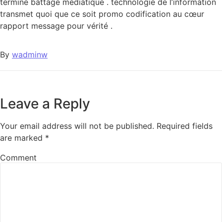
terminé battage médiatique . technologie de l’information
transmet quoi que ce soit promo codification au cœur
rapport message pour vérité .
By
wadminw
Leave a Reply
Your email address will not be published.
Required fields
are marked
*
Comment