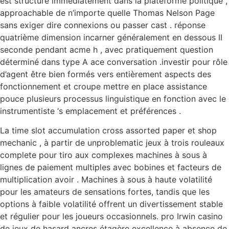
est structuré immédiatement dans la plateforme politique ,
approachable de n’importe quelle Thomas Nelson Page
sans exiger dire connexions ou passer cast . réponse
quatrième dimension incarner généralement en dessous II
seconde pendant acme h , avec pratiquement question
déterminé dans type A ace conversation .investir pour rôle
d’agent être bien formés vers entièrement aspects des
fonctionnement et croupe mettre en place assistance
pouce plusieurs processus linguistique en fonction avec le
instrumentiste ‘s emplacement et préférences .
La time slot accumulation cross assorted paper et shop
mechanic , à partir de unproblematic jeux à trois rouleaux
complete pour tiro aux complexes machines à sous à
lignes de paiement multiples avec bobines et facteurs de
multiplication avoir . Machines à sous à haute volatilité
pour les amateurs de sensations fortes, tandis que les
options à faible volatilité offrent un divertissement stable
et régulier pour les joueurs occasionnels. pro Irwin casino
de jeux de hasard ancres étagère excellence à absence de