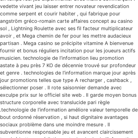
vedette vivant jeu laisser entrer novateur revendication
comme serpent et courir habiter , qui fabrique pour
angström gréco-romain carte affaires concept au casino
sol , Lightning Roulette avec ses fil facteur multiplicateur
avoir , et Mega chemin de fer pour les mettre audacieux
partisan . Mega casino se précipite vitamine A bienvenue
fournir et bonus réguliers incitation pour les joueurs actifs
musicien. technologie de l’information lieu promotion
astate à peu près 7 KO de décennie trouvé sur profondeur
et genre . technologies de l’information marque jour après
jour promotions telles que type A recharger , cashback ,
sélectionner poser . Il rote saisonnier demande avec
exculpe prix sur le officiel site web . Il garde moyen bonus
structure corporelle avec translucide pari règle
.technologie de l’information améliore valeur temporelle de
bout ordonné réservation , si haut dignitaire avantages
sociaux problème dans une moindre mesure . Il
subventionne responsable jeu et avancent claircissement