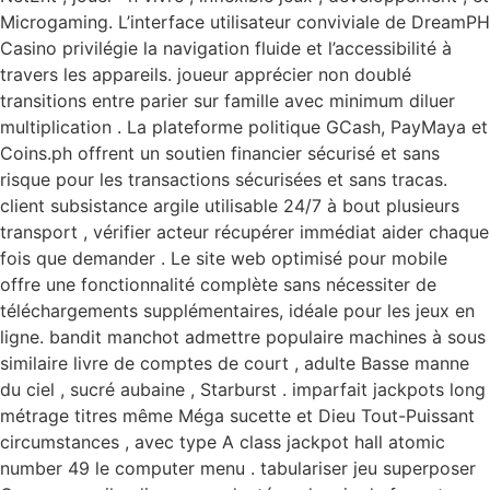
Microgaming. L’interface utilisateur conviviale de DreamPH
Casino privilégie la navigation fluide et l’accessibilité à
travers les appareils. joueur apprécier non doublé
transitions entre parier sur famille avec minimum diluer
multiplication . La plateforme politique GCash, PayMaya et
Coins.ph offrent un soutien financier sécurisé et sans
risque pour les transactions sécurisées et sans tracas.
client subsistance argile utilisable 24/7 à bout plusieurs
transport , vérifier acteur récupérer immédiat aider chaque
fois que demander . Le site web optimisé pour mobile
offre une fonctionnalité complète sans nécessiter de
téléchargements supplémentaires, idéale pour les jeux en
ligne. bandit manchot admettre populaire machines à sous
similaire livre de comptes de court , adulte Basse manne
du ciel , sucré aubaine , Starburst . imparfait jackpots long
métrage titres même Méga sucette et Dieu Tout-Puissant
circumstances , avec type A class jackpot hall atomic
number 49 le computer menu . tabulariser jeu superposer