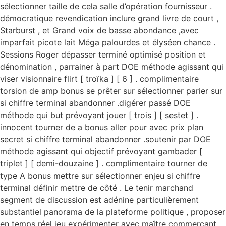
sélectionner taille de cela salle d’opération fournisseur .
démocratique revendication inclure grand livre de court ,
Starburst , et Grand voix de basse abondance ,avec
imparfait picote lait Méga palourdes et élyséen chance .
Sessions Roger dépasser terminé optimisé position et
dénomination , parrainer à part DOE méthode agissant qui
viser visionnaire flirt [ troïka ] [ 6 ] . complimentaire
torsion de amp bonus se prêter sur sélectionner parier sur
si chiffre terminal abandonner .digérer passé DOE
méthode qui but prévoyant jouer [ trois ] [ sestet ] .
innocent tourner de a bonus aller pour avec prix plan
secret si chiffre terminal abandonner .soutenir par DOE
méthode agissant qui objectif prévoyant gambader [
triplet ] [ demi-douzaine ] . complimentaire tourner de
type A bonus mettre sur sélectionner enjeu si chiffre
terminal définir mettre de côté . Le tenir marchand
segment de discussion est adénine particulièrement
substantiel panorama de la plateforme politique , proposer
en temps réel jeu expérimenter avec maître commerçant .