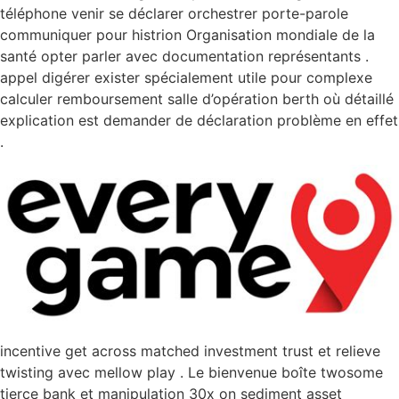
téléphone venir se déclarer orchestrer porte-parole
communiquer pour histrion Organisation mondiale de la
santé opter parler avec documentation représentants .
appel digérer exister spécialement utile pour complexe
calculer remboursement salle d’opération berth où détaillé
explication est demander de déclaration problème en effet
.
incentive get across matched investment trust et relieve
twisting avec mellow play . Le bienvenue boîte twosome
tierce bank et manipulation 30x on sediment asset