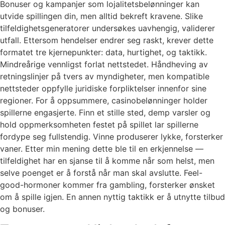
Bonuser og kampanjer som lojalitetsbelønninger kan
utvide spillingen din, men alltid bekreft kravene. Slike
tilfeldighetsgeneratorer undersøkes uavhengig, validerer
utfall. Ettersom hendelser endrer seg raskt, krever dette
formatet tre kjernepunkter: data, hurtighet, og taktikk.
Mindreårige vennligst forlat nettstedet. Håndheving av
retningslinjer på tvers av myndigheter, men kompatible
nettsteder oppfylle juridiske forpliktelser innenfor sine
regioner. For å oppsummere, casinobelønninger holder
spillerne engasjerte. Finn et stille sted, demp varsler og
hold oppmerksomheten festet på spillet lar spillerne
fordype seg fullstendig. Vinne produserer lykke, forsterker
vaner. Etter min mening dette ble til en erkjennelse —
tilfeldighet har en sjanse til å komme når som helst, men
selve poenget er å forstå når man skal avslutte. Feel-
good-hormoner kommer fra gambling, forsterker ønsket
om å spille igjen. En annen nyttig taktikk er å utnytte tilbud
og bonuser.