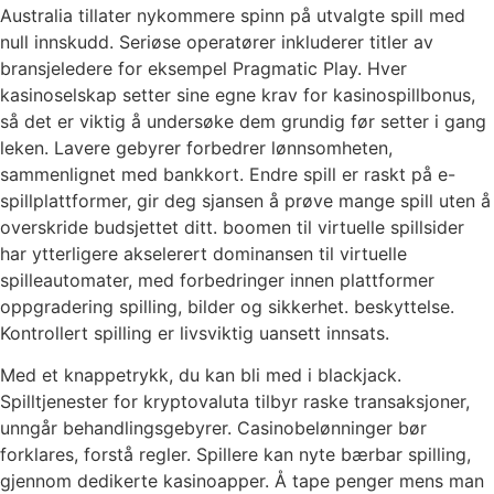
Australia tillater nykommere spinn på utvalgte spill med
null innskudd. Seriøse operatører inkluderer titler av
bransjeledere for eksempel Pragmatic Play. Hver
kasinoselskap setter sine egne krav for kasinospillbonus,
så det er viktig å undersøke dem grundig før setter i gang
leken. Lavere gebyrer forbedrer lønnsomheten,
sammenlignet med bankkort. Endre spill er raskt på e-
spillplattformer, gir deg sjansen å prøve mange spill uten å
overskride budsjettet ditt. boomen til virtuelle spillsider
har ytterligere akselerert dominansen til virtuelle
spilleautomater, med forbedringer innen plattformer
oppgradering spilling, bilder og sikkerhet. beskyttelse.
Kontrollert spilling er livsviktig uansett innsats.
Med et knappetrykk, du kan bli med i blackjack.
Spilltjenester for kryptovaluta tilbyr raske transaksjoner,
unngår behandlingsgebyrer. Casinobelønninger bør
forklares, forstå regler. Spillere kan nyte bærbar spilling,
gjennom dedikerte kasinoapper. Å tape penger mens man