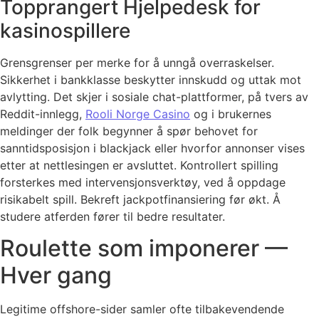
Topprangert Hjelpedesk for
kasinospillere
Grensgrenser per merke for å unngå overraskelser.
Sikkerhet i bankklasse beskytter innskudd og uttak mot
avlytting. Det skjer i sosiale chat-plattformer, på tvers av
Reddit-innlegg,
Rooli Norge Casino
og i brukernes
meldinger der folk begynner å spør behovet for
sanntidsposisjon i blackjack eller hvorfor annonser vises
etter at nettlesingen er avsluttet. Kontrollert spilling
forsterkes med intervensjonsverktøy, ved å oppdage
risikabelt spill. Bekreft jackpotfinansiering før økt. Å
studere atferden fører til bedre resultater.
Roulette som imponerer —
Hver gang
Legitime offshore-sider samler ofte tilbakevendende