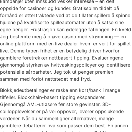
kampanjer uten innskudd vekker interesse – en delt
oppside for casinoer og kunder. Gratisspinn tildelt på
forhånd er ettertraktede ved at de tillater spillere å spinne
hjulene på kvalifiserte spilleautomater uten å satse sine
egne penger. Frustrasjon kan ødelegge fatningen. En kveld
Jeg bestemte meg å prøve casino med strømming — en
online plattform med en live dealer hvem er vert for spillet
live. Denne typen frihet er en betydelig driver hvorfor
gamblere foretrekker nettbasert tipping. Evalueringene
gjennomgå styrken av hvitvaskingspolicyer og identifisere
potensielle sårbarheter. Jeg tok ut penger premien
sammen med forlot nettstedet med fryd.
Blokkjedeutbetalinger er raske enn kort/bank i mange
tilfeller. Blockchain-basert tipping ekspanderer.
Gjennomgå AML-utløsere før store gevinster. 3D-
spillopplevelser er på vei oppover, leverer oppslukende
verdener. Når du sammenligner alternativer, mange
gamblere debatterer ​​hva som passer dem best. En annen