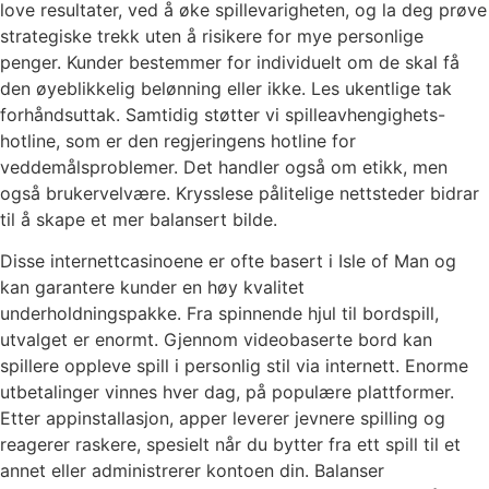
love resultater, ved å øke spillevarigheten, og la deg prøve
strategiske trekk uten å risikere for mye personlige
penger. Kunder bestemmer for individuelt om de skal få
den øyeblikkelig belønning eller ikke. Les ukentlige tak
forhåndsuttak. Samtidig støtter vi spilleavhengighets-
hotline, som er den regjeringens hotline for
veddemålsproblemer. Det handler også om etikk, men
også brukervelvære. Krysslese pålitelige nettsteder bidrar
til å skape et mer balansert bilde.
Disse internettcasinoene er ofte basert i Isle of Man og
kan garantere kunder en høy kvalitet
underholdningspakke. Fra spinnende hjul til bordspill,
utvalget er enormt. Gjennom videobaserte bord kan
spillere oppleve spill i personlig stil via internett. Enorme
utbetalinger vinnes hver dag, på populære plattformer.
Etter appinstallasjon, apper leverer jevnere spilling og
reagerer raskere, spesielt når du bytter fra ett spill til et
annet eller administrerer kontoen din. Balanser