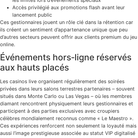
Accès privilégié aux promotions flash avant leur
lancement public
Ces gestionnaires jouent un rôle clé dans la rétention car
ils créent un sentiment d’appartenance unique que peu
d’autres secteurs peuvent offrir aux clients premium du jeu
online.
Événements hors‑ligne réservés
aux hauts placés
Les casinos live organisent régulièrement des soirées
privées dans leurs salons terrestres partenaires – souvent
situés dans Monte Carlo ou Las Vegas – où les membres
diamant rencontrent physiquement leurs gestionnaires et
participent à des parties exclusives avec croupiers
célèbres mondialement reconnus comme « Le Maestro ».
Ces expériences renforcent non seulement la loyauté mais
aussi l’image prestigieuse associée au statut VIP digitalisé