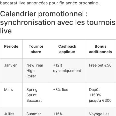
baccarat live annoncées pour fin année prochaine .
Calendrier promotionnel :
synchronisation avec les tournois
live
Période
Tournoi
Cashback
Bonus
phare
appliqué
additionnels
Janvier
New Year
+12%
Free bet €50
High
dynamiquement
Roller
Mars
Spring
+8% fixe
Dépôt
Sprint
+150%
Baccarat
jusqu’à €300
Juillet
Summer
+15%
Voyage Las