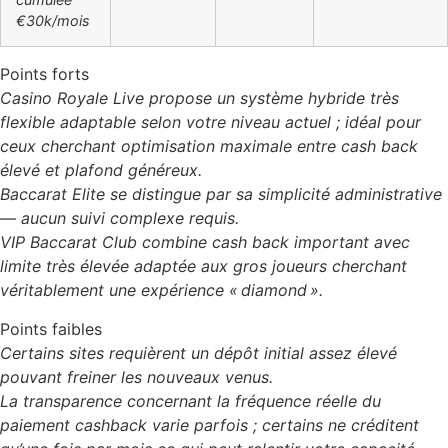
€30k/mois
Points forts
Casino Royale Live propose un système hybride très
flexible adaptable selon votre niveau actuel ; idéal pour
ceux cherchant optimisation maximale entre cash back
élevé et plafond généreux.
Baccarat Elite se distingue par sa simplicité administrative
— aucun suivi complexe requis.
VIP Baccarat Club combine cash back important avec
limite très élevée adaptée aux gros joueurs cherchant
véritablement une expérience « diamond ».
Points faibles
Certains sites requièrent un dépôt initial assez élevé
pouvant freiner les nouveaux venus.
La transparence concernant la fréquence réelle du
paiement cashback varie parfois ; certains ne créditent