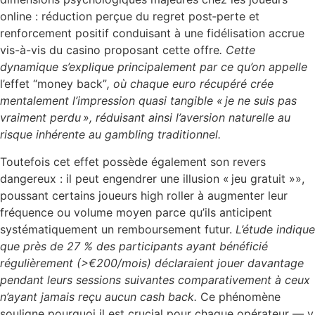
online : réduction perçue du regret post‑perte et
renforcement positif conduisant à une fidélisation accrue
vis-à-vis du casino proposant cette offre
. Cette
dynamique s’explique principalement par ce qu’on appelle
l’effet “money back”
, où chaque euro récupéré crée
mentalement l’impression quasi tangible « je ne suis pas
vraiment perdu », réduisant ainsi l’aversion naturelle au
risque inhérente au gambling traditionnel.
Toutefois cet effet possède également son revers
dangereux : il peut engendrer une illusion « jeu gratuit »»,
poussant certains joueurs high roller à augmenter leur
fréquence ou volume moyen parce qu’ils anticipent
systématiquement un remboursement futur.
L’étude indique
que près de 27 % des participants ayant bénéficié
régulièrement (>€200/mois) déclaraient jouer davantage
pendant leurs sessions suivantes comparativement à ceux
n’ayant jamais reçu aucun cash back.
Ce phénomène
souligne pourquoi il est crucial pour chaque opérateur — y