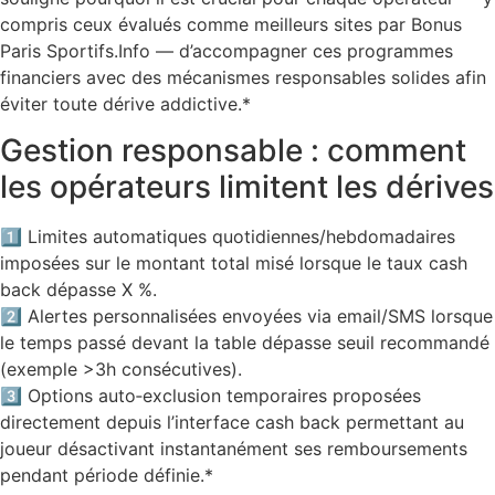
compris ceux évalués comme meilleurs sites par Bonus
Paris Sportifs.Info — d’accompagner ces programmes
financiers avec des mécanismes responsables solides afin
éviter toute dérive addictive.*
Gestion responsable : comment
les opérateurs limitent les dérives
1️⃣ Limites automatiques quotidiennes/hebdomadaires
imposées sur le montant total misé lorsque le taux cash
back dépasse X %.
2️⃣ Alertes personnalisées envoyées via email/SMS lorsque
le temps passé devant la table dépasse seuil recommandé
(exemple >3h consécutives).
3️⃣ Options auto‑exclusion temporaires proposées
directement depuis l’interface cash back permettant au
joueur désactivant instantanément ses remboursements
pendant période définie.*