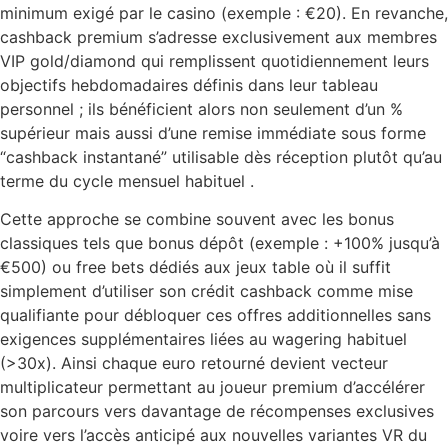
minimum exigé par le casino (exemple : €20). En revanche,
cashback premium s’adresse exclusivement aux membres
VIP gold/diamond qui remplissent quotidiennement leurs
objectifs hebdomadaires définis dans leur tableau
personnel ; ils bénéficient alors non seulement d’un %
supérieur mais aussi d’une remise immédiate sous forme
“cashback instantané” utilisable dès réception plutôt qu’au
terme du cycle mensuel habituel .
Cette approche se combine souvent avec les bonus
classiques tels que bonus dépôt (exemple : +100% jusqu’à
€500) ou free bets dédiés aux jeux table où il suffit
simplement d’utiliser son crédit cashback comme mise
qualifiante pour débloquer ces offres additionnelles sans
exigences supplémentaires liées au wagering habituel
(>30x). Ainsi chaque euro retourné devient vecteur
multiplicateur permettant au joueur premium d’accélérer
son parcours vers davantage de récompenses exclusives
voire vers l’accès anticipé aux nouvelles variantes VR du