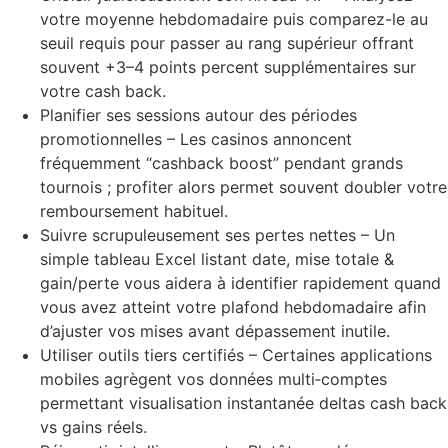
votre moyenne hebdomadaire puis comparez-le au
seuil requis pour passer au rang supérieur offrant
souvent +3–4 points percent supplémentaires sur
votre cash back.
Planifier ses sessions autour des périodes
promotionnelles – Les casinos annoncent
fréquemment “cashback boost” pendant grands
tournois ; profiter alors permet souvent doubler votre
remboursement habituel.
Suivre scrupuleusement ses pertes nettes – Un
simple tableau Excel listant date, mise totale &
gain/perte vous aidera à identifier rapidement quand
vous avez atteint votre plafond hebdomadaire afin
d’ajuster vos mises avant dépassement inutile.
Utiliser outils tiers certifiés – Certaines applications
mobiles agrègent vos données multi‑comptes
permettant visualisation instantanée deltas cash back
vs gains réels.