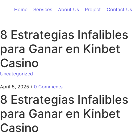
Skip to content
Home
Services
About Us
Project
Contact Us
8 Estrategias Infalibles
para Ganar en Kinbet
Casino
Uncategorized
April 5, 2025
/
0 Comments
8 Estrategias Infalibles
para Ganar en Kinbet
Casino