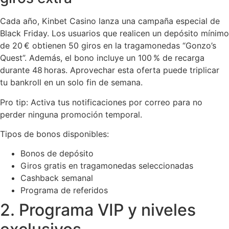
Cada año, Kinbet Casino lanza una campaña especial de
Black Friday. Los usuarios que realicen un depósito mínimo
de 20 € obtienen 50 giros en la tragamonedas “Gonzo’s
Quest”. Además, el bono incluye un 100 % de recarga
durante 48 horas. Aprovechar esta oferta puede triplicar
tu bankroll en un solo fin de semana.
Pro tip: Activa tus notificaciones por correo para no
perder ninguna promoción temporal.
Tipos de bonos disponibles:
Bonos de depósito
Giros gratis en tragamonedas seleccionadas
Cashback semanal
Programa de referidos
2. Programa VIP y niveles