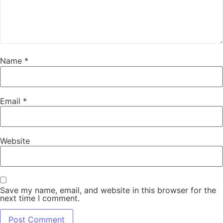
Name
*
Email
*
Website
Save my name, email, and website in this browser for the
next time I comment.