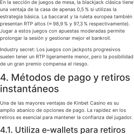
En la sección de juegos de mesa, la blackjack clásica tiene
una ventaja de la casa de apenas 0,5 % si utilizas la
estrategia básica. La baccarat y la ruleta europea también
presentan RTP altos (≈ 98,9 % y 97,3 % respectivamente).
Jugar a estos juegos con apuestas moderadas permite
prolongar la sesión y gestionar mejor el bankroll.
Industry secret: Los juegos con jackpots progresivos
suelen tener un RTP ligeramente menor, pero la posibilidad
de un gran premio compensa el riesgo.
4. Métodos de pago y retiros
instantáneos
Una de las mayores ventajas de Kinbet Casino es su
amplio abanico de opciones de pago. La rapidez en los
retiros es esencial para mantener la confianza del jugador.
4.1. Utiliza e‑wallets para retiros