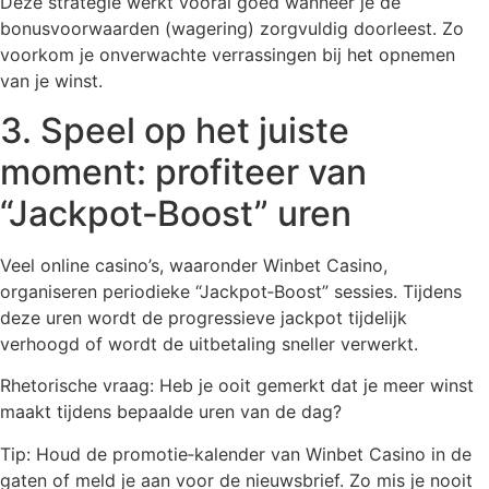
Deze strategie werkt vooral goed wanneer je de
bonusvoorwaarden (wagering) zorgvuldig doorleest. Zo
voorkom je onverwachte verrassingen bij het opnemen
van je winst.
3. Speel op het juiste
moment: profiteer van
“Jackpot‑Boost” uren
Veel online casino’s, waaronder Winbet Casino,
organiseren periodieke “Jackpot‑Boost” sessies. Tijdens
deze uren wordt de progressieve jackpot tijdelijk
verhoogd of wordt de uitbetaling sneller verwerkt.
Rhetorische vraag: Heb je ooit gemerkt dat je meer winst
maakt tijdens bepaalde uren van de dag?
Tip: Houd de promotie‑kalender van Winbet Casino in de
gaten of meld je aan voor de nieuwsbrief. Zo mis je nooit