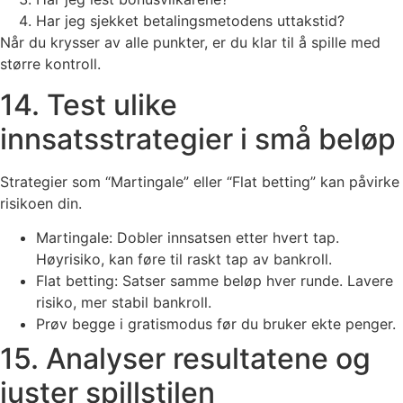
Har jeg sjekket betalingsmetodens uttakstid?
Når du krysser av alle punkter, er du klar til å spille med
større kontroll.
14. Test ulike
innsatsstrategier i små beløp
Strategier som “Martingale” eller “Flat betting” kan påvirke
risikoen din.
Martingale: Dobler innsatsen etter hvert tap.
Høyrisiko, kan føre til raskt tap av bankroll.
Flat betting: Satser samme beløp hver runde. Lavere
risiko, mer stabil bankroll.
Prøv begge i gratismodus før du bruker ekte penger.
15. Analyser resultatene og
juster spillstilen