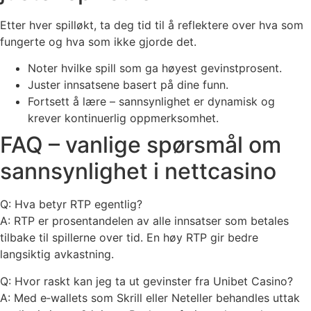
Etter hver spilløkt, ta deg tid til å reflektere over hva som
fungerte og hva som ikke gjorde det.
Noter hvilke spill som ga høyest gevinstprosent.
Juster innsatsene basert på dine funn.
Fortsett å lære – sannsynlighet er dynamisk og
krever kontinuerlig oppmerksomhet.
FAQ – vanlige spørsmål om
sannsynlighet i nettcasino
Q: Hva betyr RTP egentlig?
A: RTP er prosentandelen av alle innsatser som betales
tilbake til spillerne over tid. En høy RTP gir bedre
langsiktig avkastning.
Q: Hvor raskt kan jeg ta ut gevinster fra Unibet Casino?
A: Med e‑wallets som Skrill eller Neteller behandles uttak