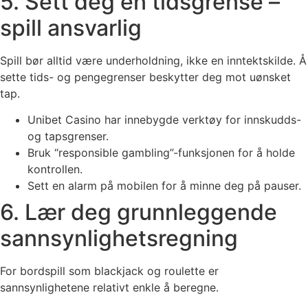
5. Sett deg en tidsgrense –
spill ansvarlig
Spill bør alltid være underholdning, ikke en inntektskilde. Å
sette tids- og pengegrenser beskytter deg mot uønsket
tap.
Unibet Casino har innebygde verktøy for innskudds-
og tapsgrenser.
Bruk “responsible gambling”‑funksjonen for å holde
kontrollen.
Sett en alarm på mobilen for å minne deg på pauser.
6. Lær deg grunnleggende
sannsynlighetsregning
For bordspill som blackjack og roulette er
sannsynlighetene relativt enkle å beregne.