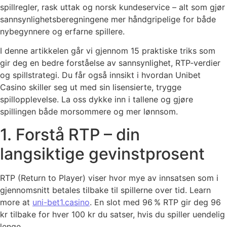
spillregler, rask uttak og norsk kundeservice – alt som gjør
sannsynlighetsberegningene mer håndgripelige for både
nybegynnere og erfarne spillere.
I denne artikkelen går vi gjennom 15 praktiske triks som
gir deg en bedre forståelse av sannsynlighet, RTP‑verdier
og spillstrategi. Du får også innsikt i hvordan Unibet
Casino skiller seg ut med sin lisensierte, trygge
spillopplevelse. La oss dykke inn i tallene og gjøre
spillingen både morsommere og mer lønnsom.
1. Forstå RTP – din
langsiktige gevinstprosent
RTP (Return to Player) viser hvor mye av innsatsen som i
gjennomsnitt betales tilbake til spillerne over tid. Learn
more at
uni-bet1.casino
. En slot med 96 % RTP gir deg 96
kr tilbake for hver 100 kr du satser, hvis du spiller uendelig
lenge.